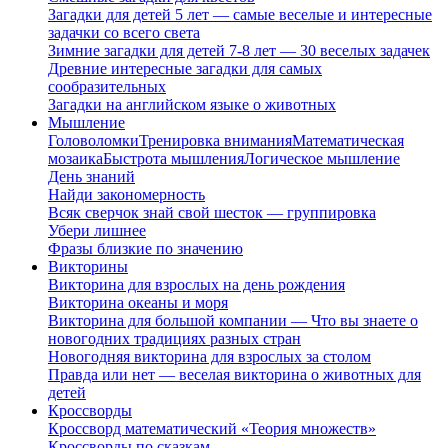
Загадки для детей 5 лет — самые веселые и интересные
задачки со всего света
Зимние загадки для детей 7-8 лет — 30 веселых задачек
Древние интересные загадки для самых
сообразительных
Загадки на английском языке о животных
Мышление
Головоломки
Тренировка внимания
Математическая
мозаика
Быстрота мышления
Логическое мышление
День знаний
Найди закономерность
Всяк сверчок знай свой шесток — группировка
Убери лишнее
Фразы близкие по значению
Викторины
Викторина для взрослых на день рождения
Викторина океаны и моря
Викторина для большой компании — Что вы знаете о
новогодних традициях разных стран
Новогодняя викторина для взрослых за столом
Правда или нет — веселая викторина о животных для
детей
Кроссворды
Кроссворд математический «Теория множеств»
Кроссворды по сказкам