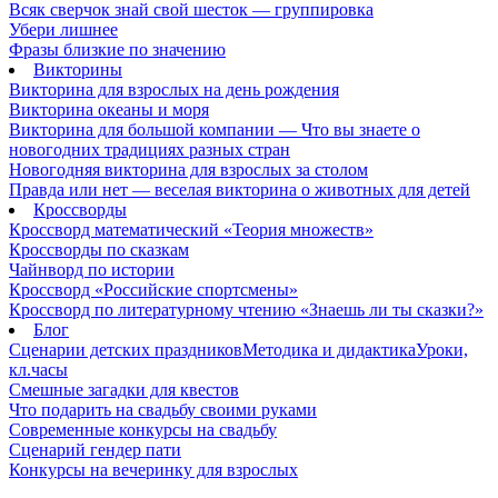
Всяк сверчок знай свой шесток — группировка
Убери лишнее
Фразы близкие по значению
Викторины
Викторина для взрослых на день рождения
Викторина океаны и моря
Викторина для большой компании — Что вы знаете о
новогодних традициях разных стран
Новогодняя викторина для взрослых за столом
Правда или нет — веселая викторина о животных для детей
Кроссворды
Кроссворд математический «Теория множеств»
Кроссворды по сказкам
Чайнворд по истории
Кроссворд «Российские спортсмены»
Кроссворд по литературному чтению «Знаешь ли ты сказки?»
Блог
Сценарии детских праздников
Методика и дидактика
Уроки,
кл.часы
Смешные загадки для квестов
Что подарить на свадьбу своими руками
Современные конкурсы на свадьбу
Сценарий гендер пати
Конкурсы на вечеринку для взрослых