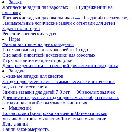
Задачи
Логические задачи для взрослых — 14 упражнений на
смекалку
Логические задачи для школьников — 11 заданий на смекалку
Занимательные логические задачи с ответами для детей
Задачи по истории
Решение логических задач
Игры
Фанты за столом на день рождения
Пальчиковые игры для малышей от 1 года
Сценарий пиратской вечеринки для взрослых
Игры для детей во время прогулки
День рождения кота — сценарий для веселого праздника
Загадки
Смешные загадки для квестов
Загадки для детей 5 лет — самые веселые и интересные
задачки со всего света
Зимние загадки для детей 7-8 лет — 30 веселых задачек
Древние интересные загадки для самых сообразительных
Загадки на английском языке о животных
Мышление
Головоломки
Тренировка внимания
Математическая
мозаика
Быстрота мышления
Логическое мышление
День знаний
Найди закономерность