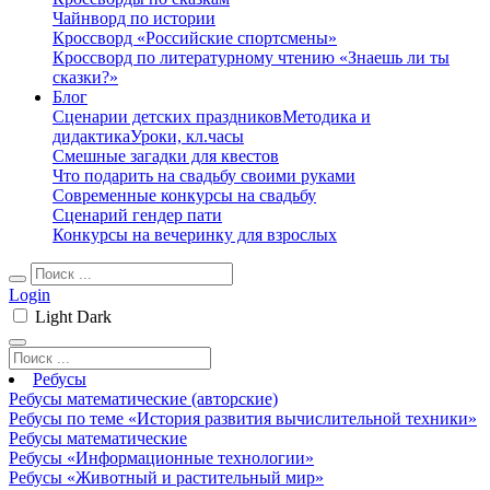
Чайнворд по истории
Кроссворд «Российские спортсмены»
Кроссворд по литературному чтению «Знаешь ли ты
сказки?»
Блог
Сценарии детских праздников
Методика и
дидактика
Уроки, кл.часы
Смешные загадки для квестов
Что подарить на свадьбу своими руками
Современные конкурсы на свадьбу
Сценарий гендер пати
Конкурсы на вечеринку для взрослых
Login
Light
Dark
Ребусы
Ребусы математические (авторские)
Ребусы по теме «История развития вычислительной техники»
Ребусы математические
Ребусы «Информационные технологии»
Ребусы «Животный и растительный мир»