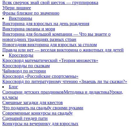
Всяк сверчок знай свой шесток — группировка
Убери лишнее
Фразы близкие по значению
Викторины
Викторина для взрослых на день рождения
Викторина океаны и моря
Викторина для большой компании — Что вы знаете о
новогодних традициях разных стран
Новогодняя викторина для взрослых за столом
Правда или нет — веселая викторина о животных для детей
Кроссворды
Кроссворд математический «Теория множеств»
Кроссворды по сказкам
Чайнворд по истории
Кроссворд «Российские спортсмены»
Кроссворд по литературному чтению «Знаешь ли ты сказки?»
Блог
Сценарии детских праздников
Методика и дидактика
Уроки,
кл.часы
Смешные загадки для квестов
Что подарить на свадьбу своими руками
Современные конкурсы на свадьбу
Сценарий гендер пати
Конкурсы на вечеринку для взрослых