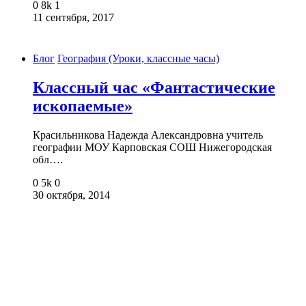
0
8k
1
11 сентября, 2017
Блог
География (Уроки, классные часы)
Классный час «Фантастические
ископаемые»
Красильникова Надежда Александровна учитель
географии МОУ Карповская СОШ Нижегородская
обл….
0
5k
0
30 октября, 2014