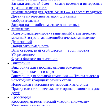
Загадки для детей 5 лет — самые веселые и интересные
задачки со всего света
Зимние загадки для детей 7-8 лет — 30 веселых задачек
Древние интересные загадки для самых
сообразительных
Загадки на английском языке о животных
Мышление
Головоломки
Тренировка внимания
Математическая
мозаика
Быстрота мышления
Логическое мышление
День знаний
Найди закономерность
Всяк сверчок знай свой шесток — группировка
Убери лишнее
Фразы близкие по значению
Викторины
Викторина для взрослых на день рождения
Викторина океаны и моря
Викторина для большой компании — Что вы знаете о
новогодних традициях разных стран
Новогодняя викторина для взрослых за столом
Правда или нет — веселая викторина о животных для
детей
Кроссворды
Кроссворд математический «Теория множеств»
Кроссворды по сказкам