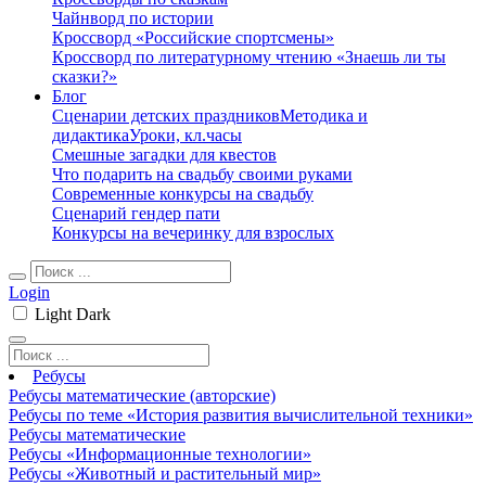
Чайнворд по истории
Кроссворд «Российские спортсмены»
Кроссворд по литературному чтению «Знаешь ли ты
сказки?»
Блог
Сценарии детских праздников
Методика и
дидактика
Уроки, кл.часы
Смешные загадки для квестов
Что подарить на свадьбу своими руками
Современные конкурсы на свадьбу
Сценарий гендер пати
Конкурсы на вечеринку для взрослых
Login
Light
Dark
Ребусы
Ребусы математические (авторские)
Ребусы по теме «История развития вычислительной техники»
Ребусы математические
Ребусы «Информационные технологии»
Ребусы «Животный и растительный мир»