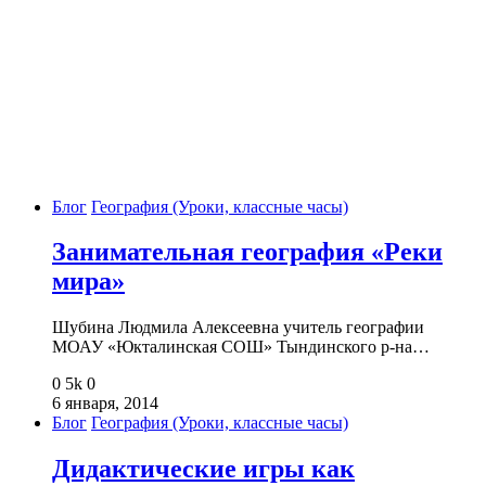
Блог
География (Уроки, классные часы)
Занимательная география «Реки
мира»
Шубина Людмила Алексеевна учитель географии
МОАУ «Юкталинская СОШ» Тындинского р-на…
0
5k
0
6 января, 2014
Блог
География (Уроки, классные часы)
Дидактические игры как