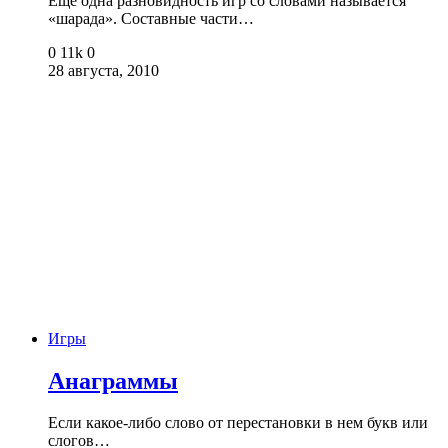
Еще одна разновидность игр со словами называется
«шарада». Составные части…
0
11k
0
28 августа, 2010
Игры
Анаграммы
Если какое-либо слово от перестановки в нем букв или
слогов…