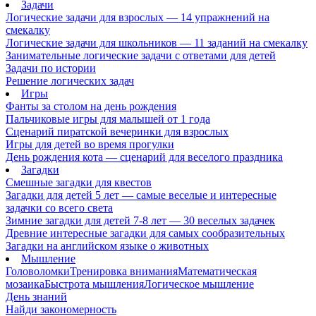
Задачи
Логические задачи для взрослых — 14 упражнений на
смекалку
Логические задачи для школьников — 11 заданий на смекалку
Занимательные логические задачи с ответами для детей
Задачи по истории
Решение логических задач
Игры
Фанты за столом на день рождения
Пальчиковые игры для малышей от 1 года
Сценарий пиратской вечеринки для взрослых
Игры для детей во время прогулки
День рождения кота — сценарий для веселого праздника
Загадки
Смешные загадки для квестов
Загадки для детей 5 лет — самые веселые и интересные
задачки со всего света
Зимние загадки для детей 7-8 лет — 30 веселых задачек
Древние интересные загадки для самых сообразительных
Загадки на английском языке о животных
Мышление
Головоломки
Тренировка внимания
Математическая
мозаика
Быстрота мышления
Логическое мышление
День знаний
Найди закономерность