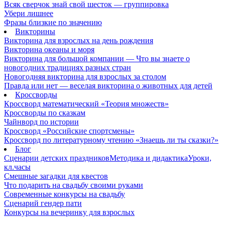
Всяк сверчок знай свой шесток — группировка
Убери лишнее
Фразы близкие по значению
Викторины
Викторина для взрослых на день рождения
Викторина океаны и моря
Викторина для большой компании — Что вы знаете о
новогодних традициях разных стран
Новогодняя викторина для взрослых за столом
Правда или нет — веселая викторина о животных для детей
Кроссворды
Кроссворд математический «Теория множеств»
Кроссворды по сказкам
Чайнворд по истории
Кроссворд «Российские спортсмены»
Кроссворд по литературному чтению «Знаешь ли ты сказки?»
Блог
Сценарии детских праздников
Методика и дидактика
Уроки,
кл.часы
Смешные загадки для квестов
Что подарить на свадьбу своими руками
Современные конкурсы на свадьбу
Сценарий гендер пати
Конкурсы на вечеринку для взрослых