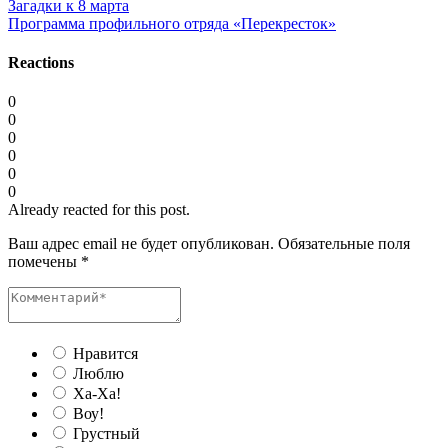
Загадки к 8 марта
Программа профильного отряда «Перекресток»
Reactions
0
0
0
0
0
0
Already reacted for this post.
Ваш адрес email не будет опубликован.
Обязательные поля
помечены
*
Нравится
Люблю
Ха-Ха!
Воу!
Грустный