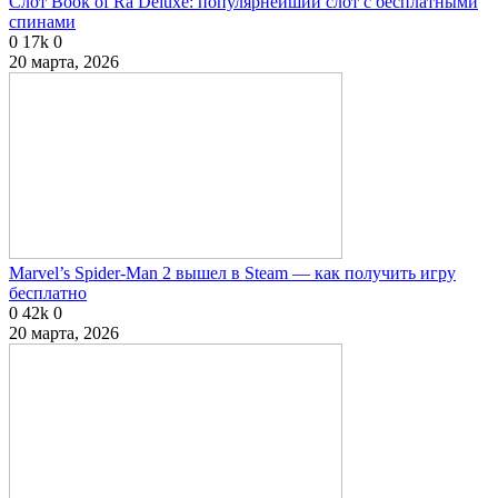
Слот Book of Ra Deluxe: популярнейший слот с бесплатными
спинами
0
17k
0
20 марта, 2026
Marvel’s Spider-Man 2 вышел в Steam — как получить игру
бесплатно
0
42k
0
20 марта, 2026