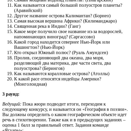
Как называется самый большой полуостров планеты?
(Аравийский)
Другое название острова Калимантан? (Борнео)
Самая высокая вершина Африки? (Килиманджаро)
Священная река в Индии? (Ганг)
Какое море получило свое название из-за водорослей,
напоминающих виноград? (Саргассово)
Какой город находится севернее Нью-Йорк или
Вашингтон? (Нью-Йорк)
Кто открыл Южный полюс? (Руаль Амундсен)
Пролив, соединяющий два океана, два моря,
разделяющий два материка, две части света, два
полуострова? (Берингов)
Как называются коралловые острова? (Атоллы)
К какой расе относятся индейцы Америки?
(Монголоидная)
3 раунд:
Ведущий:
Пока жюри подводит итоги, переходим к
следующему конкурсу, и называется он «География в поэзии».
Вы должны определить о каком географическом объекте идет
речь в стихотворении. Также как и в предыдущих заданиях –
оценка 1 балл за правильный ответ. Задания команде
«Ягуары»: