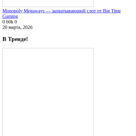
Monopoly Megaways — захватывающий слот от Big Time
Gaming
0
60k
0
20 марта, 2026
В Тренде!