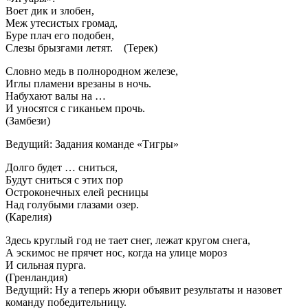
Воет дик и злобен,
Меж утесистых громад,
Буре плач его подобен,
Слезы брызгами летят. (Терек)
Словно медь в полнородном железе,
Иглы пламени врезаны в ночь.
Набухают валы на …
И уносятся с гиканьем прочь.
(Замбези)
Ведущий: Задания команде «Тигры»
Долго будет … сниться,
Будут сниться с этих пор
Остроконечных елей ресницы
Над голубыми глазами озер.
(Карелия)
Здесь круглый год не тает снег, лежат кругом снега,
А эскимос не прячет нос, когда на улице мороз
И сильная пурга.
(Гренландия)
Ведущий: Ну а теперь жюри объявит результаты и назовет
команду победительницу.