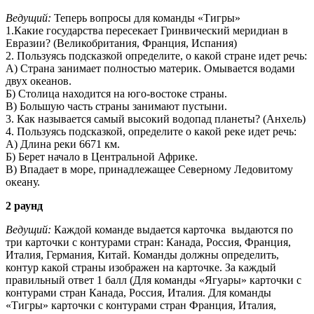
Ведущий:
Теперь вопросы для команды «Тигры»
1.Какие государства пересекает Гринвический меридиан в
Евразии? (Великобритания, Франция, Испания)
2. Пользуясь подсказкой определите, о какой стране идет речь:
А) Страна занимает полностью материк. Омывается водами
двух океанов.
Б) Столица находится на юго-востоке страны.
В) Большую часть страны занимают пустыни.
3. Как называется самый высокий водопад планеты? (Анхель)
4. Пользуясь подсказкой, определите о какой реке идет речь:
А) Длина реки 6671 км.
Б) Берет начало в Центральной Африке.
В) Впадает в море, принадлежащее Северному Ледовитому
океану.
2 раунд
Ведущий:
Каждой команде выдается карточка выдаются по
три карточки с контурами стран: Канада, Россия, Франция,
Италия, Германия, Китай. Команды должны определить,
контур какой страны изображен на карточке. За каждый
правильный ответ 1 балл (Для команды «Ягуары» карточки с
контурами стран Канада, Россия, Италия. Для команды
«Тигры» карточки с контурами стран Франция, Италия,