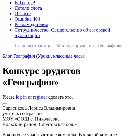
В Тренде!
Детали слота
О сайте
Ошибка 404
Рекламодателям
Сотрудничество. Свидетельство об авторской
публикации
Главная страница
»
Конкурс эрудитов «География»
Блог
География (Уроки, классные часы)
Конкурс эрудитов
«География»
Please
log in
or
register
сделать это.
Сарвенкова Лариса Владимировна
учитель географии
МОУ «ООШ с. Николаевка,
Вольский район, Саратовская обл.»
В конкурсе участвуют две команды. В каждой команде