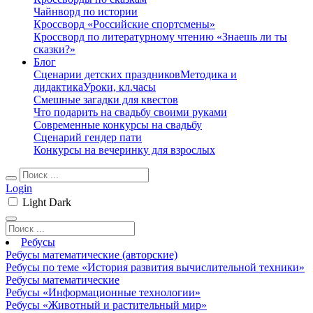
Чайнворд по истории
Кроссворд «Российские спортсмены»
Кроссворд по литературному чтению «Знаешь ли ты
сказки?»
Блог
Сценарии детских праздников
Методика и
дидактика
Уроки, кл.часы
Смешные загадки для квестов
Что подарить на свадьбу своими руками
Современные конкурсы на свадьбу
Сценарий гендер пати
Конкурсы на вечеринку для взрослых
Login
Light
Dark
Ребусы
Ребусы математические (авторские)
Ребусы по теме «История развития вычислительной техники»
Ребусы математические
Ребусы «Информационные технологии»
Ребусы «Животный и растительный мир»