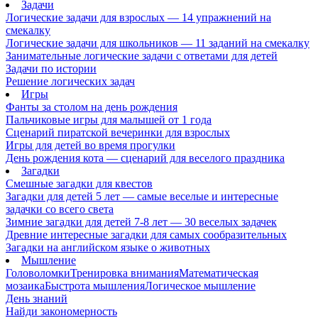
Задачи
Логические задачи для взрослых — 14 упражнений на
смекалку
Логические задачи для школьников — 11 заданий на смекалку
Занимательные логические задачи с ответами для детей
Задачи по истории
Решение логических задач
Игры
Фанты за столом на день рождения
Пальчиковые игры для малышей от 1 года
Сценарий пиратской вечеринки для взрослых
Игры для детей во время прогулки
День рождения кота — сценарий для веселого праздника
Загадки
Смешные загадки для квестов
Загадки для детей 5 лет — самые веселые и интересные
задачки со всего света
Зимние загадки для детей 7-8 лет — 30 веселых задачек
Древние интересные загадки для самых сообразительных
Загадки на английском языке о животных
Мышление
Головоломки
Тренировка внимания
Математическая
мозаика
Быстрота мышления
Логическое мышление
День знаний
Найди закономерность