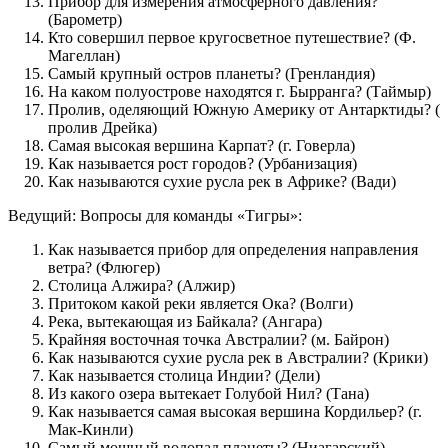
Прибор для измерения атмосферного давления?
(Барометр)
Кто совершил первое кругосветное путешествие? (Ф.
Магеллан)
Самый крупный остров планеты? (Гренландия)
На каком полуострове находятся г. Бырранга? (Таймыр)
Пролив, оделяющий Южную Америку от Антарктиды? (
пролив Дрейка)
Самая высокая вершина Карпат? (г. Говерла)
Как называется рост городов? (Урбанизация)
Как называются сухие русла рек в Африке? (Вади)
Ведущий: Вопросы для команды «Тигры»:
Как называется прибор для определения направления
ветра? (Флюгер)
Столица Алжира? (Алжир)
Притоком какой реки является Ока? (Волги)
Река, вытекающая из Байкала? (Ангара)
Крайняя восточная точка Австралии? (м. Байрон)
Как называются сухие русла рек в Австралии? (Крики)
Как называется столица Индии? (Дели)
Из какого озера вытекает Голубой Нил? (Тана)
Как называется самая высокая вершина Кордильер? (г.
Мак-Кинли)
Самый мощный водопад планеты? (Ниагарский)