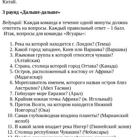
Китай.
3 раунд «Дальше-дальше»
Ведущий:
Каждая команда в течение одной минуты должна
ответить на вопросы. Каждый правильный ответ – 1 балл.
Итак, вопросы для команды «Ягуары»:
Река на которой находится г. Лондон? (Темза)
Какой город западнее, Киев или Варшава? (Варшава)
Языковая группа к которой относятся чуваши?
(Алтайская)
Страна, столица которой город Оттава? (Канада)
Остров, расположенный к востоку от Африки?
(Мадагаскар)
Мореплаватель именем, которого назван остров близ
Австралии? (Абел Тасман)
Гибнущее море Евразии? (Арал)
Крайняя южная точка Африки? (м. Игольный)
Приток Волги, на котором находится Нижний
Новгород? (Ока)
Самая глубоководная впадина планеты? (Марианский
желоб)
В какой залив впадает река Нигер? (Гвинейский залив)
Столица республики Чувашии? (Чебоксары)