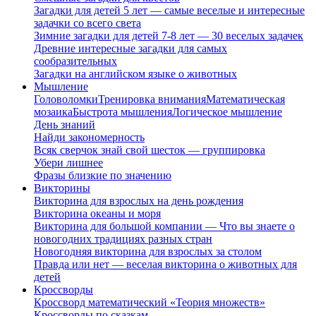
Загадки для детей 5 лет — самые веселые и интересные
задачки со всего света
Зимние загадки для детей 7-8 лет — 30 веселых задачек
Древние интересные загадки для самых
сообразительных
Загадки на английском языке о животных
Мышление
Головоломки
Тренировка внимания
Математическая
мозаика
Быстрота мышления
Логическое мышление
День знаний
Найди закономерность
Всяк сверчок знай свой шесток — группировка
Убери лишнее
Фразы близкие по значению
Викторины
Викторина для взрослых на день рождения
Викторина океаны и моря
Викторина для большой компании — Что вы знаете о
новогодних традициях разных стран
Новогодняя викторина для взрослых за столом
Правда или нет — веселая викторина о животных для
детей
Кроссворды
Кроссворд математический «Теория множеств»
Кроссворды по сказкам