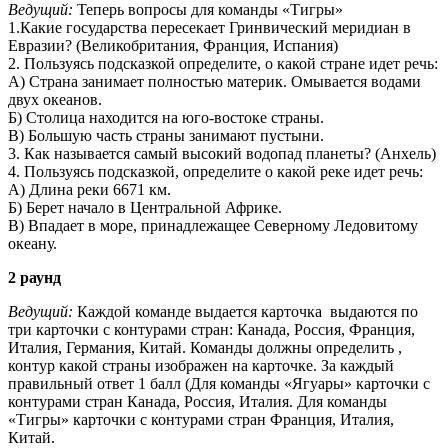
Ведущий:
Теперь вопросы для команды «Тигры»
1.Какие государства пересекает Гринвический меридиан в
Евразии? (Великобритания, Франция, Испания)
2. Пользуясь подсказкой определите, о какой стране идет речь:
А) Страна занимает полностью материк. Омывается водами
двух океанов.
Б) Столица находится на юго-востоке страны.
В) Большую часть страны занимают пустыни.
3. Как называется самый высокий водопад планеты? (Анхель)
4. Пользуясь подсказкой, определите о какой реке идет речь:
А) Длина реки 6671 км.
Б) Берет начало в Центральной Африке.
В) Впадает в море, принадлежащее Северному Ледовитому
океану.
2 раунд
Ведущий:
Каждой команде выдается карточка выдаются по
три карточки с контурами стран: Канада, Россия, Франция,
Италия, Германия, Китай. Команды должны определить ,
контур какой страны изображен на карточке. За каждый
правильный ответ 1 балл (Для команды «Ягуары» карточки с
контурами стран Канада, Россия, Италия. Для команды
«Тигры» карточки с контурами стран Франция, Италия,
Китай.