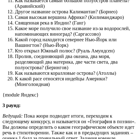
Как называется самый большой полуостров планеты?
(Аравийский)
Другое название острова Калимантан? (Борнео)
Самая высокая вершина Африки? (Килиманджаро)
Священная река в Индии? (Ганг)
Какое море получило свое название из-за водорослей,
напоминающих виноград? (Саргассово)
Какой город находится севернее Нью-Йорк или
Вашингтон? (Нью-Йорк)
Кто открыл Южный полюс? (Руаль Амундсен)
Пролив, соединяющий два океана, два моря,
разделяющий два материка, две части света, два
полуострова? (Берингов)
Как называются коралловые острова? (Атоллы)
К какой расе относятся индейцы Америки?
(Монголоидная)
{module Яндекс}
3 раунд:
Ведущий:
Пока жюри подводит итоги, переходим к
следующему конкурсу, и называется он «География в поэзии».
Вы должны определить о каком географическом объекте идет
речь в стихотворении. Также как и в предыдущих заданиях –
оценка 1 балл за правильный ответ. Задания команде