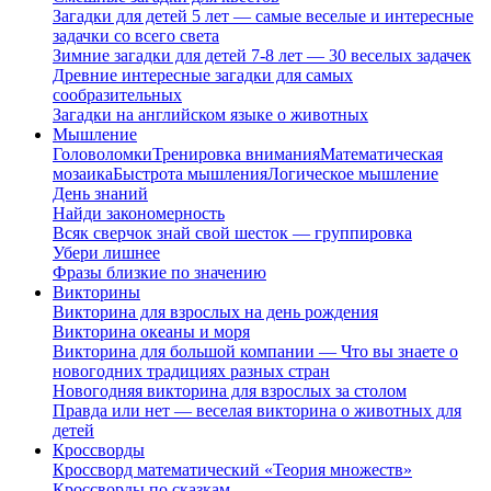
Загадки для детей 5 лет — самые веселые и интересные
задачки со всего света
Зимние загадки для детей 7-8 лет — 30 веселых задачек
Древние интересные загадки для самых
сообразительных
Загадки на английском языке о животных
Мышление
Головоломки
Тренировка внимания
Математическая
мозаика
Быстрота мышления
Логическое мышление
День знаний
Найди закономерность
Всяк сверчок знай свой шесток — группировка
Убери лишнее
Фразы близкие по значению
Викторины
Викторина для взрослых на день рождения
Викторина океаны и моря
Викторина для большой компании — Что вы знаете о
новогодних традициях разных стран
Новогодняя викторина для взрослых за столом
Правда или нет — веселая викторина о животных для
детей
Кроссворды
Кроссворд математический «Теория множеств»
Кроссворды по сказкам