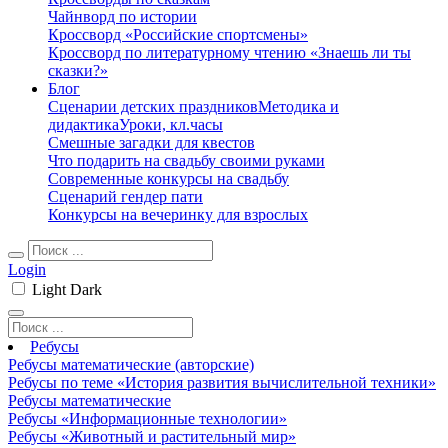
Чайнворд по истории
Кроссворд «Российские спортсмены»
Кроссворд по литературному чтению «Знаешь ли ты
сказки?»
Блог
Сценарии детских праздников
Методика и
дидактика
Уроки, кл.часы
Смешные загадки для квестов
Что подарить на свадьбу своими руками
Современные конкурсы на свадьбу
Сценарий гендер пати
Конкурсы на вечеринку для взрослых
Login
Light
Dark
Ребусы
Ребусы математические (авторские)
Ребусы по теме «История развития вычислительной техники»
Ребусы математические
Ребусы «Информационные технологии»
Ребусы «Животный и растительный мир»