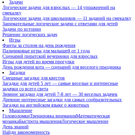
Задачи
Логические задачи для взрослых — 14 упражнений на
смекалку
Логические задачи для школьников — 11 заданий на смекалку
Занимательные логические задачи с ответами для детей
Задачи по истории
Решение логических задач
Игры
Фанты за столом на день рождения
Пальчиковые игры для малышей от 1 года
Сценарий пиратской вечеринки для взрослых
Игры для детей во время прогулки
День рождения кота — сценарий для веселого праздника
Загадки
Смешные загадки для квестов
Загадки для детей 5 лет — самые веселые и интересные
задачки со всего света
Зимние загадки для детей 7-8 лет — 30 веселых задачек
Древние интересные загадки для самых сообразительных
Загадки на английском языке о животных
Мышление
Головоломки
Тренировка внимания
Математическая
мозаика
Быстрота мышления
Логическое мышление
День знаний
Найди закономерность