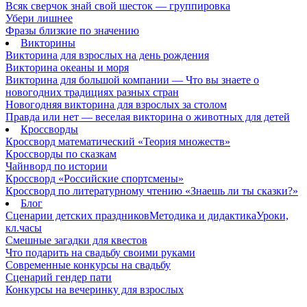
Всяк сверчок знай свой шесток — группировка
Убери лишнее
Фразы близкие по значению
Викторины
Викторина для взрослых на день рождения
Викторина океаны и моря
Викторина для большой компании — Что вы знаете о
новогодних традициях разных стран
Новогодняя викторина для взрослых за столом
Правда или нет — веселая викторина о животных для детей
Кроссворды
Кроссворд математический «Теория множеств»
Кроссворды по сказкам
Чайнворд по истории
Кроссворд «Российские спортсмены»
Кроссворд по литературному чтению «Знаешь ли ты сказки?»
Блог
Сценарии детских праздников
Методика и дидактика
Уроки,
кл.часы
Смешные загадки для квестов
Что подарить на свадьбу своими руками
Современные конкурсы на свадьбу
Сценарий гендер пати
Конкурсы на вечеринку для взрослых