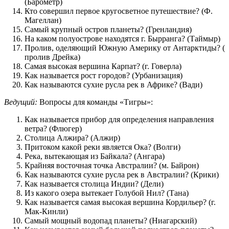
(Барометр)
Кто совершил первое кругосветное путешествие? (Ф.
Магеллан)
Самый крупный остров планеты? (Гренландия)
На каком полуострове находятся г. Бырранга? (Таймыр)
Пролив, оделяющий Южную Америку от Антарктиды? (
пролив Дрейка)
Самая высокая вершина Карпат? (г. Говерла)
Как называется рост городов? (Урбанизация)
Как называются сухие русла рек в Африке? (Вади)
Ведущий:
Вопросы для команды «Тигры»:
Как называется прибор для определения направления
ветра? (Флюгер)
Столица Алжира? (Алжир)
Притоком какой реки является Ока? (Волги)
Река, вытекающая из Байкала? (Ангара)
Крайняя восточная точка Австралии? (м. Байрон)
Как называются сухие русла рек в Австралии? (Крики)
Как называется столица Индии? (Дели)
Из какого озера вытекает Голубой Нил? (Тана)
Как называется самая высокая вершина Кордильер? (г.
Мак-Кинли)
Самый мощный водопад планеты? (Ниагарский)