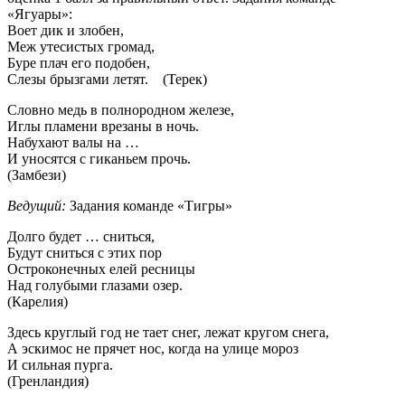
«Ягуары»:
Воет дик и злобен,
Меж утесистых громад,
Буре плач его подобен,
Слезы брызгами летят. (Терек)
Словно медь в полнородном железе,
Иглы пламени врезаны в ночь.
Набухают валы на …
И уносятся с гиканьем прочь.
(Замбези)
Ведущий:
Задания команде «Тигры»
Долго будет … сниться,
Будут сниться с этих пор
Остроконечных елей ресницы
Над голубыми глазами озер.
(Карелия)
Здесь круглый год не тает снег, лежат кругом снега,
А эскимос не прячет нос, когда на улице мороз
И сильная пурга.
(Гренландия)