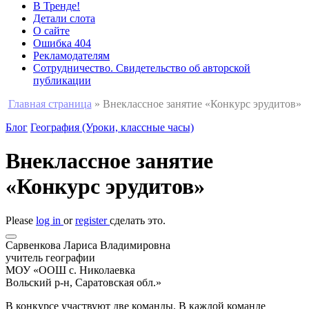
В Тренде!
Детали слота
О сайте
Ошибка 404
Рекламодателям
Сотрудничество. Свидетельство об авторской
публикации
Главная страница
»
Внеклассное занятие «Конкурс эрудитов»
Блог
География (Уроки, классные часы)
Внеклассное занятие
«Конкурс эрудитов»
Please
log in
or
register
сделать это.
Сарвенкова Лариса Владимировна
учитель географии
МОУ «ООШ с. Николаевка
Вольский р-н, Саратовская обл.»
В конкурсе участвуют две команды. В каждой команде