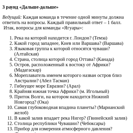
3 раунд «Дальше-дальше»
Ведущий:
Каждая команда в течение одной минуты должна
ответить на вопросы. Каждый правильный ответ – 1 балл.
Итак, вопросы для команды «Ягуары»:
Река на которой находится г. Лондон? (Темза)
Какой город западнее, Киев или Варшава? (Варшава)
Языковая группа к которой относятся чуваши?
(Алтайская)
Страна, столица которой город Оттава? (Канада)
Остров, расположенный к востоку от Африки?
(Мадагаскар)
Мореплаватель именем которого назван остров близ
Австралии? (Абел Тасман)
Гибнущее море Евразии? (Арал)
Крайняя южная точка Африки? (м. Игольный)
Приток Волги, на котором находится Нижний
Новгород? (Ока)
Самая глубоководная впадина планеты? (Марианский
желоб)
В какой залив впадает река Нигер? (Гвинейский залив)
Столица республики Чувашии? (Чебоксары)
Прибор для измерения атмосферного давления?