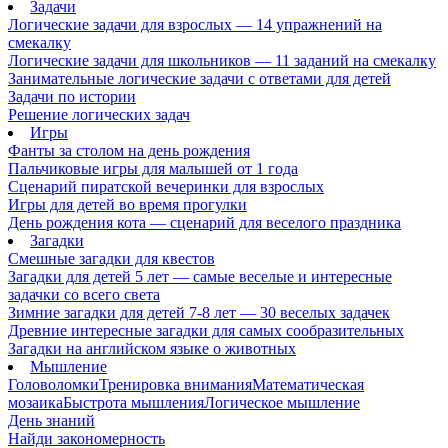
Задачи
Логические задачи для взрослых — 14 упражнений на
смекалку
Логические задачи для школьников — 11 заданий на смекалку
Занимательные логические задачи с ответами для детей
Задачи по истории
Решение логических задач
Игры
Фанты за столом на день рождения
Пальчиковые игры для малышей от 1 года
Сценарий пиратской вечеринки для взрослых
Игры для детей во время прогулки
День рождения кота — сценарий для веселого праздника
Загадки
Смешные загадки для квестов
Загадки для детей 5 лет — самые веселые и интересные
задачки со всего света
Зимние загадки для детей 7-8 лет — 30 веселых задачек
Древние интересные загадки для самых сообразительных
Загадки на английском языке о животных
Мышление
Головоломки
Тренировка внимания
Математическая
мозаика
Быстрота мышления
Логическое мышление
День знаний
Найди закономерность