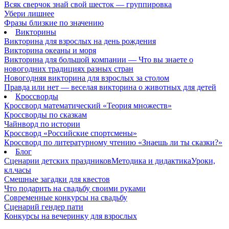
Всяк сверчок знай свой шесток — группировка
Убери лишнее
Фразы близкие по значению
Викторины
Викторина для взрослых на день рождения
Викторина океаны и моря
Викторина для большой компании — Что вы знаете о
новогодних традициях разных стран
Новогодняя викторина для взрослых за столом
Правда или нет — веселая викторина о животных для детей
Кроссворды
Кроссворд математический «Теория множеств»
Кроссворды по сказкам
Чайнворд по истории
Кроссворд «Российские спортсмены»
Кроссворд по литературному чтению «Знаешь ли ты сказки?»
Блог
Сценарии детских праздников
Методика и дидактика
Уроки,
кл.часы
Смешные загадки для квестов
Что подарить на свадьбу своими руками
Современные конкурсы на свадьбу
Сценарий гендер пати
Конкурсы на вечеринку для взрослых