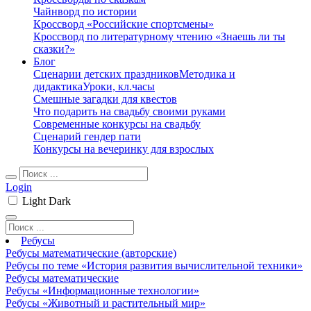
Чайнворд по истории
Кроссворд «Российские спортсмены»
Кроссворд по литературному чтению «Знаешь ли ты
сказки?»
Блог
Сценарии детских праздников
Методика и
дидактика
Уроки, кл.часы
Смешные загадки для квестов
Что подарить на свадьбу своими руками
Современные конкурсы на свадьбу
Сценарий гендер пати
Конкурсы на вечеринку для взрослых
Login
Light
Dark
Ребусы
Ребусы математические (авторские)
Ребусы по теме «История развития вычислительной техники»
Ребусы математические
Ребусы «Информационные технологии»
Ребусы «Животный и растительный мир»