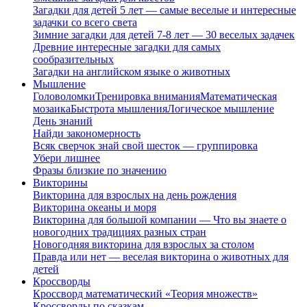
Загадки для детей 5 лет — самые веселые и интересные
задачки со всего света
Зимние загадки для детей 7-8 лет — 30 веселых задачек
Древние интересные загадки для самых
сообразительных
Загадки на английском языке о животных
Мышление
Головоломки
Тренировка внимания
Математическая
мозаика
Быстрота мышления
Логическое мышление
День знаний
Найди закономерность
Всяк сверчок знай свой шесток — группировка
Убери лишнее
Фразы близкие по значению
Викторины
Викторина для взрослых на день рождения
Викторина океаны и моря
Викторина для большой компании — Что вы знаете о
новогодних традициях разных стран
Новогодняя викторина для взрослых за столом
Правда или нет — веселая викторина о животных для
детей
Кроссворды
Кроссворд математический «Теория множеств»
Кроссворды по сказкам