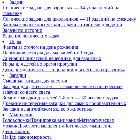
Задачи
Логические задачи для взрослых — 14 упражнений на
смекалку
Логические задачи для школьников — 11 заданий на смекалку
Занимательные логические задачи с ответами для детей
Задачи по истории
Решение логических задач
Игры
Фанты за столом на день рождения
Пальчиковые игры для малышей от 1 года
Сценарий пиратской вечеринки для взрослых
Игры для детей во время прогулки
День рождения кота — сценарий для веселого праздника
Загадки
Смешные загадки для квестов
Загадки для детей 5 лет — самые веселые и интересные
задачки со всего света
Зимние загадки для детей 7-8 лет — 30 веселых задачек
Древние интересные загадки для самых сообразительных
Загадки на английском языке о животных
Мышление
Головоломки
Тренировка внимания
Математическая
мозаика
Быстрота мышления
Логическое мышление
День знаний
Найди закономерность