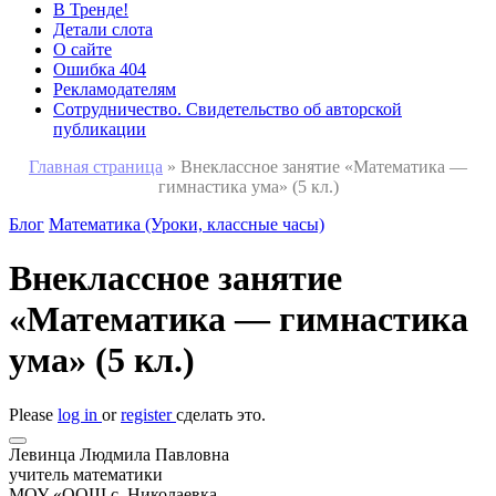
В Тренде!
Детали слота
О сайте
Ошибка 404
Рекламодателям
Сотрудничество. Свидетельство об авторской
публикации
Главная страница
»
Внеклассное занятие «Математика —
гимнастика ума» (5 кл.)
Блог
Математика (Уроки, классные часы)
Внеклассное занятие
«Математика — гимнастика
ума» (5 кл.)
Please
log in
or
register
сделать это.
Левинца Людмила Павловна
учитель математики
МОУ «ООШ с. Николаевка