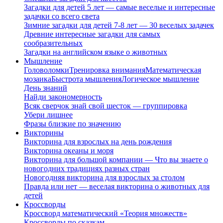
Загадки для детей 5 лет — самые веселые и интересные
задачки со всего света
Зимние загадки для детей 7-8 лет — 30 веселых задачек
Древние интересные загадки для самых
сообразительных
Загадки на английском языке о животных
Мышление
Головоломки
Тренировка внимания
Математическая
мозаика
Быстрота мышления
Логическое мышление
День знаний
Найди закономерность
Всяк сверчок знай свой шесток — группировка
Убери лишнее
Фразы близкие по значению
Викторины
Викторина для взрослых на день рождения
Викторина океаны и моря
Викторина для большой компании — Что вы знаете о
новогодних традициях разных стран
Новогодняя викторина для взрослых за столом
Правда или нет — веселая викторина о животных для
детей
Кроссворды
Кроссворд математический «Теория множеств»
Кроссворды по сказкам