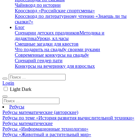
Чайнворд по истории
Кроссворд «Российские спортсмены»
Кроссворд по литературному чтению «Знаешь ли ты
сказки?»
Блог
Сценарии детских праздников
Методика и
дидактика
Уроки, кл.часы
Смешные загадки для квестов
Что подарить на свадьбу своими руками
Современные конкурсы на свадьбу
Сценарий гендер пати
Конкурсы на вечеринку для взрослых
Login
Light
Dark
Ребусы
Ребусы математические (авторские)
Ребусы по теме «История развития вычислительной техники»
Ребусы математические
Ребусы «Информационные технологии»
Ребусы «Животный и растительный мир»