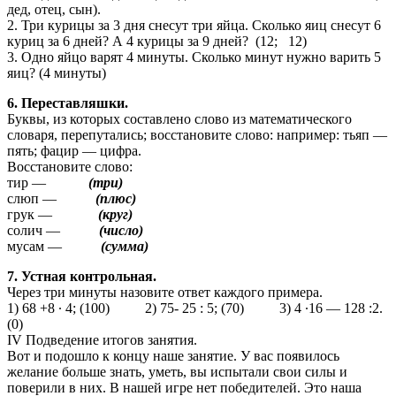
дед, отец, сын).
2. Три курицы за 3 дня снесут три яйца. Сколько яиц снесут 6
куриц за 6 дней? А 4 курицы за 9 дней? (12; 12)
3. Одно яйцо варят 4 минуты. Сколько минут нужно варить 5
яиц? (4 минуты)
6. Переставляшки.
Буквы, из которых составлено слово из математического
словаря, перепутались; восстановите слово: например: тьяп —
пять; фацир — цифра.
Восстановите слово:
тир —
(три)
слюп —
(плюс)
грук —
(круг)
солич —
(число)
мусам —
(сумма)
7. Устная контрольная.
Через три минуты назовите ответ каждого примера.
1) 68 +8 ∙ 4; (100) 2) 75- 25 : 5; (70) 3) 4 ∙16 — 128 :2.
(0)
IV Подведение итогов занятия.
Вот и подошло к концу наше занятие. У вас появилось
желание больше знать, уметь, вы испытали свои силы и
поверили в них. В нашей игре нет победителей. Это наша