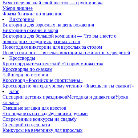
Всяк сверчок знай свой шесток — группировка
Убери лишнее
Фразы близкие по значению
Викторины
Викторина для взрослых на день рождения
Викторина океаны и моря
Викторина для большой компании — Что вы знаете о
новогодних традициях разных стран
Новогодняя викторина для взрослых за столом
Правда или нет — веселая викторина о животных для детей
Кроссворды
Кроссворд математический «Теория множеств»
Кроссворды по сказкам
Чайнворд по истории
Кроссворд «Российские спортсмены»
Кроссворд по литературному чтению «Знаешь ли ты сказки?»
Блог
Сценарии детских праздников
Методика и дидактика
Уроки,
кл.часы
Смешные загадки для квестов
Что подарить на свадьбу своими руками
Современные конкурсы на свадьбу
Сценарий гендер пати
Конкурсы на вечеринку для взрослых