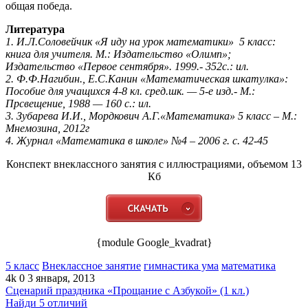
общая победа.
Литература
1. И.Л.Соловейчик «Я иду на урок математики» 5 класс:
книга для учителя. М.: Издательство «Олимп»;
Издательство «Первое сентября». 1999.- 352с.: ил.
2. Ф.Ф.Нагибин., Е.С.Канин «Математическая шкатулка»:
Пособие для учащихся 4-8 кл. сред.шк. — 5-е изд.- М.:
Прсвещение, 1988 — 160 с.: ил.
3. Зубарева И.И., Мордкович А.Г.«Математика» 5 класс – М.:
Мнемозина, 2012г
4. Журнал «Математика в школе» №4 – 2006 г. с. 42-45
Конспект внеклассного занятия с иллюстрациями, объемом 13
Кб
{module Google_kvadrat}
5 класс
Внеклассное занятие
гимнастика ума
математика
4k
0
3 января, 2013
Сценарий праздника «Прощание с Азбукой» (1 кл.)
Найди 5 отличий