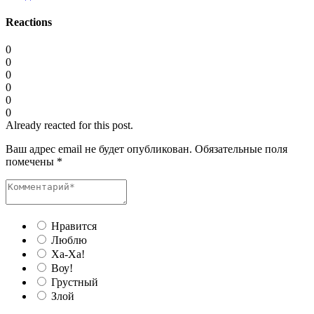
Reactions
0
0
0
0
0
0
Already reacted for this post.
Ваш адрес email не будет опубликован.
Обязательные поля
помечены
*
Нравится
Люблю
Ха-Ха!
Воу!
Грустный
Злой