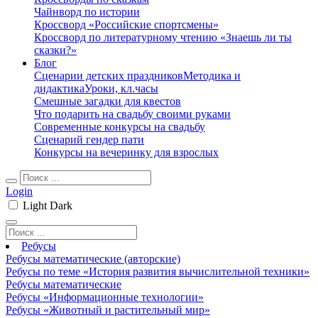
Чайнворд по истории
Кроссворд «Российские спортсмены»
Кроссворд по литературному чтению «Знаешь ли ты
сказки?»
Блог
Сценарии детских праздников
Методика и
дидактика
Уроки, кл.часы
Смешные загадки для квестов
Что подарить на свадьбу своими руками
Современные конкурсы на свадьбу
Сценарий гендер пати
Конкурсы на вечеринку для взрослых
Login
Light
Dark
Ребусы
Ребусы математические (авторские)
Ребусы по теме «История развития вычислительной техники»
Ребусы математические
Ребусы «Информационные технологии»
Ребусы «Животный и растительный мир»