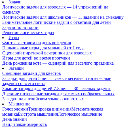
Задачи
Логические задачи для взрослых — 14 упражнений на
смекалку
Логические задачи для школьников — 11 заданий на смекалку
Занимательные логические задачи с ответами для детей
Задачи по истории
Решение логических задач
Игры
Фанты за столом на день рождения
Пальчиковые игры для малышей от 1 года
Сценарий пиратской вечеринки для взрослых
Игры для детей во время прогулки
День рождения кота — сценарий для веселого праздника
Загадки
Смешные загадки для квестов
Загадки для детей 5 лет — самые веселые и интересные
задачки со всего света
Зимние загадки для детей 7-8 лет — 30 веселых задачек
Древние интересные загадки для самых сообразительных
Загадки на английском языке о животных
Мышление
Головоломки
Тренировка внимания
Математическая
мозаика
Быстрота мышления
Логическое мышление
День знаний
Найди закономерность