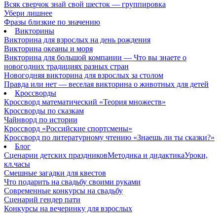
Всяк сверчок знай свой шесток — группировка
Убери лишнее
Фразы близкие по значению
Викторины
Викторина для взрослых на день рождения
Викторина океаны и моря
Викторина для большой компании — Что вы знаете о
новогодних традициях разных стран
Новогодняя викторина для взрослых за столом
Правда или нет — веселая викторина о животных для детей
Кроссворды
Кроссворд математический «Теория множеств»
Кроссворды по сказкам
Чайнворд по истории
Кроссворд «Российские спортсмены»
Кроссворд по литературному чтению «Знаешь ли ты сказки?»
Блог
Сценарии детских праздников
Методика и дидактика
Уроки,
кл.часы
Смешные загадки для квестов
Что подарить на свадьбу своими руками
Современные конкурсы на свадьбу
Сценарий гендер пати
Конкурсы на вечеринку для взрослых