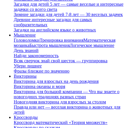
Загадки для детей 5 лет — самые веселые и интересные
задачки со всего света
Зимние загадки для детей 7-8 лет — 30 веселых задачек
Древние интересные загадки для самых
сообразительных
Загадки на английском языке о животных
Мышление
Головоломки
Тренировка внимания
Математическая
мозаика
Быстрота мышления
Логическое мышление
День знаний
Найди закономерность
Всяк сверчок знай свой шесток — группировка
Убери лишнее
Фразы близкие по значению
Викторины
Викторина для взрослых на день рождения
Викторина океаны и моря
Викторина для большой компании — Что вы знаете о
новогодних традициях разных стран
Новогодняя викторина для взрослых за столом
Правда или нет — веселая викторина о животных для
детей
Кроссворды
Кроссворд математический «Теория множеств»
Кроссворды по сказкам