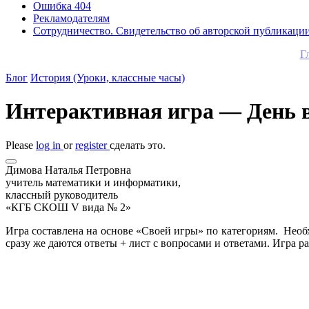
Ошибка 404
Рекламодателям
Сотрудничество. Свидетельство об авторской публикаци
Г
Блог
История (Уроки, классные часы)
Интерактивная игра — День 
Please
log in
or
register
сделать это.
Димова Наталья Петровна
учитель математики и информатики,
классный руководитель
«КГБ СКОШ V вида № 2»
Игра составлена на основе «Своей игры» по категориям. Необх
сразу же даются ответы + лист с вопросами и ответами. Игра ра