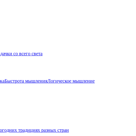
дачки со всего света
ка
Быстрота мышления
Логическое мышление
огодних традициях разных стран