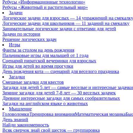
Ребусы «Информационные технологии»
Ребусы «Животный и растительный мир»
Задачи
Логические задачи для взрослых — 14 упражнений на смекалк
Логические задачи для школьников — 11 заданий на смекалку
Занимательные логические задачи с ответами для детей
Задачи по истории
Решение логических задач
Игры
Фанты за столом на день рождения
Пальчиковые игры для малышей от 1 года
Сценарий пиратской вечеринки для взрослых
Игры для детей во время прогулки
День рождения кота — сценарий для веселого праздника
Загадки
Смешные загадки для квестов
Загадки для детей 5 лет — самые веселые и интересные задачки 
Зимние загадки для детей 7-8 лет — 30 веселых задачек
Древние интересные загадки для самых сообразительных
Загадки на английском языке о животных
Мышление
Головоломки
Тренировка внимания
Математическая мозаика
Быс
День знаний
Найди закономерность
Всяк сверчок знай свой шесток — группировка