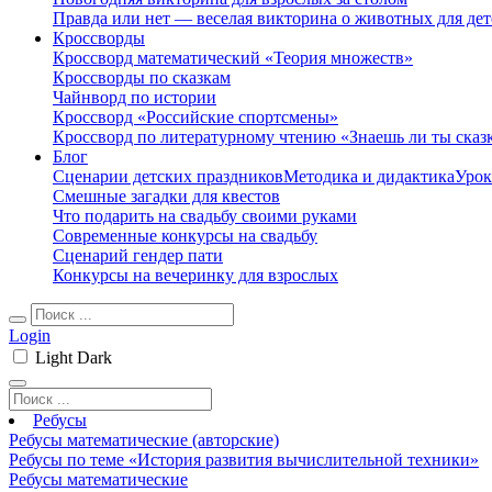
Правда или нет — веселая викторина о животных для дет
Кроссворды
Кроссворд математический «Теория множеств»
Кроссворды по сказкам
Чайнворд по истории
Кроссворд «Российские спортсмены»
Кроссворд по литературному чтению «Знаешь ли ты сказ
Блог
Сценарии детских праздников
Методика и дидактика
Урок
Смешные загадки для квестов
Что подарить на свадьбу своими руками
Современные конкурсы на свадьбу
Сценарий гендер пати
Конкурсы на вечеринку для взрослых
Login
Light
Dark
Ребусы
Ребусы математические (авторские)
Ребусы по теме «История развития вычислительной техники»
Ребусы математические