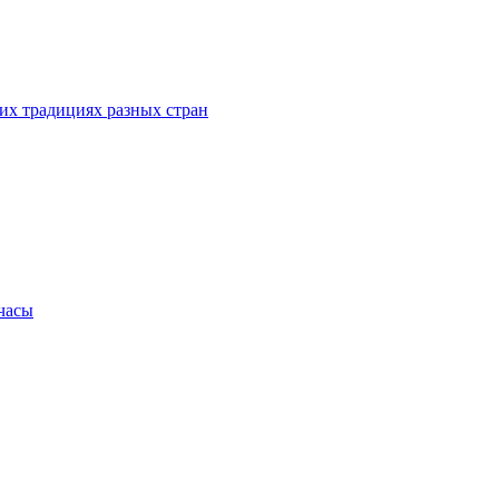
их традициях разных стран
.часы