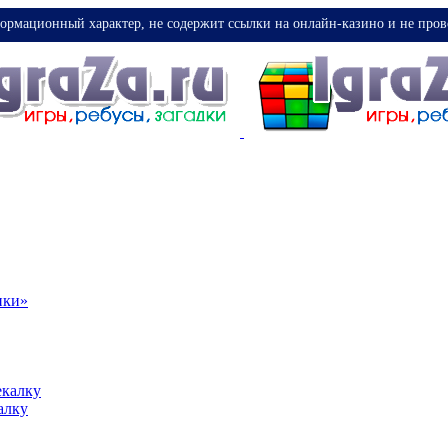
ормационный характер, не содержит ссылки на онлайн-казино и не пров
ики»
екалку
алку