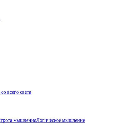
у
со всего света
трота мышления
Логическое мышление