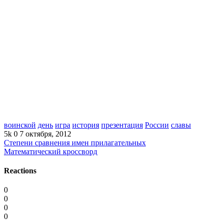
воинской
день
игра
история
презентация
России
славы
5k
0
7 октября, 2012
Степени сравнения имен прилагательных
Математический кроссворд
Reactions
0
0
0
0