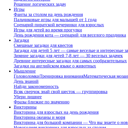
Решение логических задач
Игры
Фанты за столом на день рождения
Пальчиковые игры для малышей от 1 года
Сценарий пиратской вечеринки для взрослых
Игры для детей во время прогулки
День рождения кота — сценарий для веселого праздника
Загадки
Смешные загадки для квестов
Загадки для детей 5 лет — самые веселые и интересные за
Зимние загадки для детей 7-8 лет — 30 веселых задачек
Древние интересные загадки для самых сообразительных
Загадки на английском языке о животных
Мышление
Головоломки
Тренировка внимания
Математическая мозаи
День знаний
Найди закономерность
Всяк сверчок знай свой шесток — группировка
Убери лишнее
Фразы близкие по значению
Викторины
Викторина для взрослых на день рождения
Викторина океаны и моря
Викторина для большой компании — Что вы знаете о нов
Новогодняя викторина для взрослых за столом