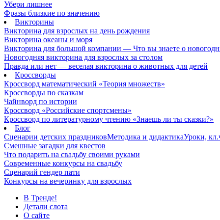
Убери лишнее
Фразы близкие по значению
Викторины
Викторина для взрослых на день рождения
Викторина океаны и моря
Викторина для большой компании — Что вы знаете о новогодн
Новогодняя викторина для взрослых за столом
Правда или нет — веселая викторина о животных для детей
Кроссворды
Кроссворд математический «Теория множеств»
Кроссворды по сказкам
Чайнворд по истории
Кроссворд «Российские спортсмены»
Кроссворд по литературному чтению «Знаешь ли ты сказки?»
Блог
Сценарии детских праздников
Методика и дидактика
Уроки, кл
Смешные загадки для квестов
Что подарить на свадьбу своими руками
Современные конкурсы на свадьбу
Сценарий гендер пати
Конкурсы на вечеринку для взрослых
В Тренде!
Детали слота
О сайте