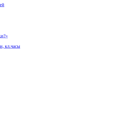
ей
ки?»
и, кл.часы