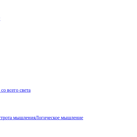
у
со всего света
трота мышления
Логическое мышление