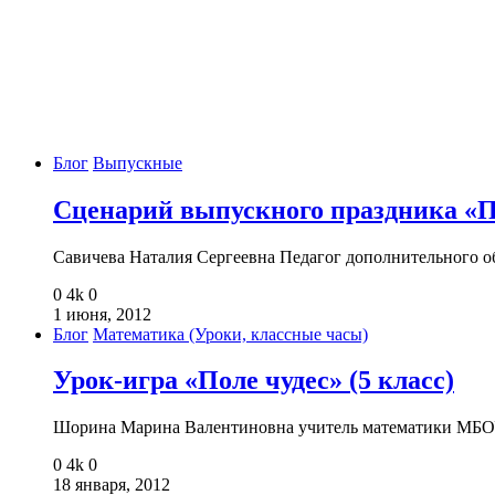
Блог
Выпускные
Сценарий выпускного праздника «П
Савичева Наталия Сергеевна Педагог дополнительног
0
4k
0
1 июня, 2012
Блог
Математика (Уроки, классные часы)
Урок-игра «Поле чудес» (5 класс)
Шорина Марина Валентиновна учитель математики МБО
0
4k
0
18 января, 2012