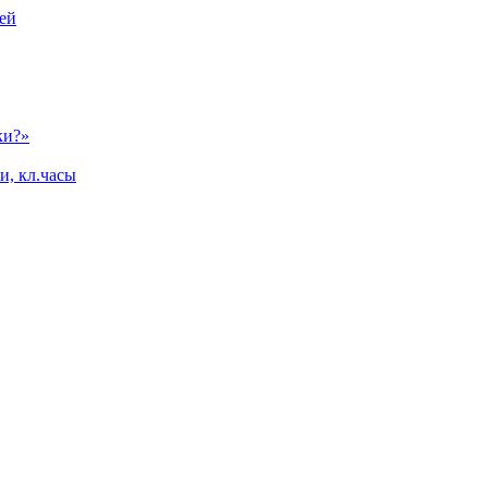
ей
ки?»
и, кл.часы