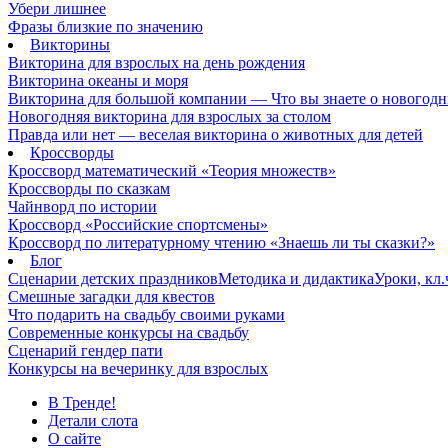
Убери лишнее
Фразы близкие по значению
Викторины
Викторина для взрослых на день рождения
Викторина океаны и моря
Викторина для большой компании — Что вы знаете о новогодн
Новогодняя викторина для взрослых за столом
Правда или нет — веселая викторина о животных для детей
Кроссворды
Кроссворд математический «Теория множеств»
Кроссворды по сказкам
Чайнворд по истории
Кроссворд «Российские спортсмены»
Кроссворд по литературному чтению «Знаешь ли ты сказки?»
Блог
Сценарии детских праздников
Методика и дидактика
Уроки, кл
Смешные загадки для квестов
Что подарить на свадьбу своими руками
Современные конкурсы на свадьбу
Сценарий гендер пати
Конкурсы на вечеринку для взрослых
В Тренде!
Детали слота
О сайте