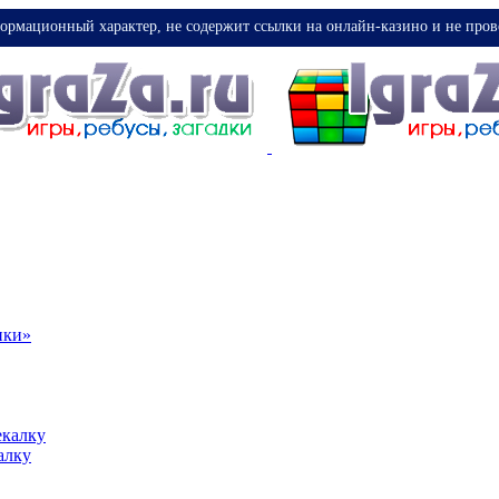
ормационный характер, не содержит ссылки на онлайн-казино и не пров
ики»
екалку
алку