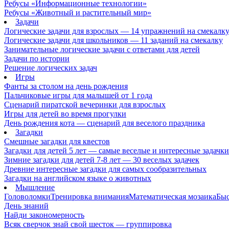
Ребусы «Информационные технологии»
Ребусы «Животный и растительный мир»
Задачи
Логические задачи для взрослых — 14 упражнений на смекалк
Логические задачи для школьников — 11 заданий на смекалку
Занимательные логические задачи с ответами для детей
Задачи по истории
Решение логических задач
Игры
Фанты за столом на день рождения
Пальчиковые игры для малышей от 1 года
Сценарий пиратской вечеринки для взрослых
Игры для детей во время прогулки
День рождения кота — сценарий для веселого праздника
Загадки
Смешные загадки для квестов
Загадки для детей 5 лет — самые веселые и интересные задачки 
Зимние загадки для детей 7-8 лет — 30 веселых задачек
Древние интересные загадки для самых сообразительных
Загадки на английском языке о животных
Мышление
Головоломки
Тренировка внимания
Математическая мозаика
Быс
День знаний
Найди закономерность
Всяк сверчок знай свой шесток — группировка