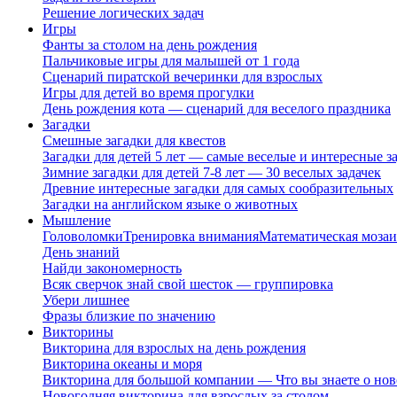
Решение логических задач
Игры
Фанты за столом на день рождения
Пальчиковые игры для малышей от 1 года
Сценарий пиратской вечеринки для взрослых
Игры для детей во время прогулки
День рождения кота — сценарий для веселого праздника
Загадки
Смешные загадки для квестов
Загадки для детей 5 лет — самые веселые и интересные за
Зимние загадки для детей 7-8 лет — 30 веселых задачек
Древние интересные загадки для самых сообразительных
Загадки на английском языке о животных
Мышление
Головоломки
Тренировка внимания
Математическая мозаи
День знаний
Найди закономерность
Всяк сверчок знай свой шесток — группировка
Убери лишнее
Фразы близкие по значению
Викторины
Викторина для взрослых на день рождения
Викторина океаны и моря
Викторина для большой компании — Что вы знаете о нов
Новогодняя викторина для взрослых за столом