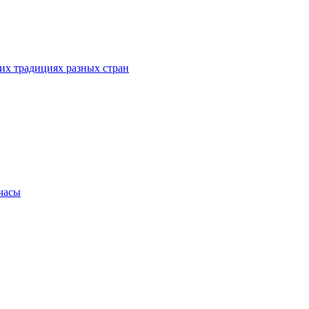
их традициях разных стран
.часы