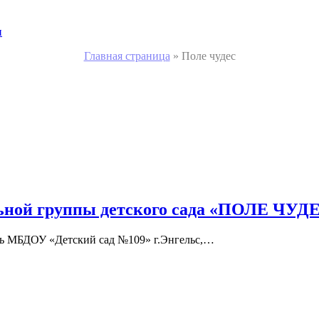
и
Главная страница
»
Поле чудес
льной группы детского сада «ПОЛЕ ЧУД
ь МБДОУ «Детский сад №109» г.Энгельс,…