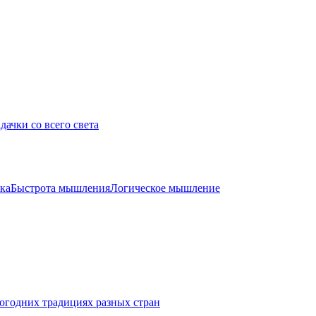
дачки со всего света
ка
Быстрота мышления
Логическое мышление
огодних традициях разных стран