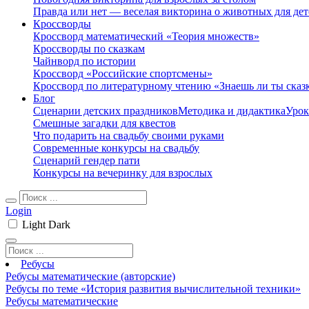
Правда или нет — веселая викторина о животных для дет
Кроссворды
Кроссворд математический «Теория множеств»
Кроссворды по сказкам
Чайнворд по истории
Кроссворд «Российские спортсмены»
Кроссворд по литературному чтению «Знаешь ли ты сказ
Блог
Сценарии детских праздников
Методика и дидактика
Урок
Смешные загадки для квестов
Что подарить на свадьбу своими руками
Современные конкурсы на свадьбу
Сценарий гендер пати
Конкурсы на вечеринку для взрослых
Login
Light
Dark
Ребусы
Ребусы математические (авторские)
Ребусы по теме «История развития вычислительной техники»
Ребусы математические