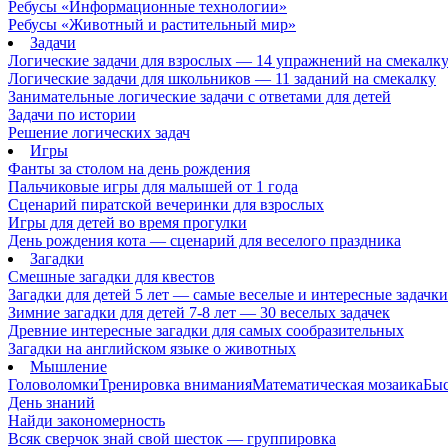
Ребусы «Информационные технологии»
Ребусы «Животный и растительный мир»
Задачи
Логические задачи для взрослых — 14 упражнений на смекалк
Логические задачи для школьников — 11 заданий на смекалку
Занимательные логические задачи с ответами для детей
Задачи по истории
Решение логических задач
Игры
Фанты за столом на день рождения
Пальчиковые игры для малышей от 1 года
Сценарий пиратской вечеринки для взрослых
Игры для детей во время прогулки
День рождения кота — сценарий для веселого праздника
Загадки
Смешные загадки для квестов
Загадки для детей 5 лет — самые веселые и интересные задачки 
Зимние загадки для детей 7-8 лет — 30 веселых задачек
Древние интересные загадки для самых сообразительных
Загадки на английском языке о животных
Мышление
Головоломки
Тренировка внимания
Математическая мозаика
Быс
День знаний
Найди закономерность
Всяк сверчок знай свой шесток — группировка