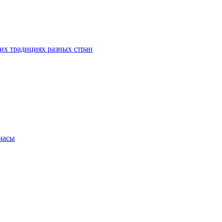
их традициях разных стран
.часы