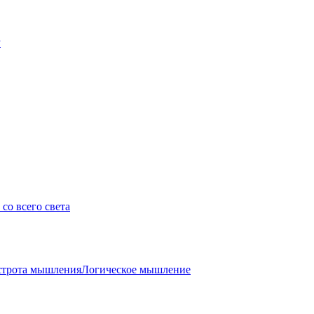
у
со всего света
трота мышления
Логическое мышление