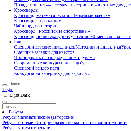
Правда или нет — веселая викторина о животных для дет
Кроссворды
Кроссворд математический «Теория множеств»
Кроссворды по сказкам
Чайнворд по истории
Кроссворд «Российские спортсмены»
Кроссворд по литературному чтению «Знаешь ли ты сказ
Блог
Сценарии детских праздников
Методика и дидактика
Урок
Смешные загадки для квестов
Что подарить на свадьбу своими руками
Современные конкурсы на свадьбу
Сценарий гендер пати
Конкурсы на вечеринку для взрослых
Login
Light
Dark
Ребусы
Ребусы математические (авторские)
Ребусы по теме «История развития вычислительной техники»
Ребусы математические