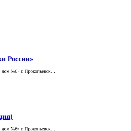
ки России»
й дом №6» г. Прокопьевск…
ция)
й дом №6» г. Прокопьевск…