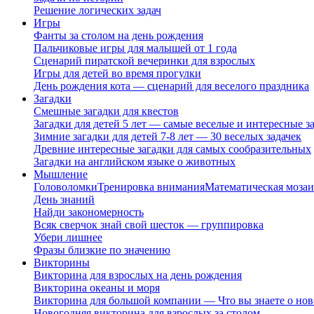
Решение логических задач
Игры
Фанты за столом на день рождения
Пальчиковые игры для малышей от 1 года
Сценарий пиратской вечеринки для взрослых
Игры для детей во время прогулки
День рождения кота — сценарий для веселого праздника
Загадки
Смешные загадки для квестов
Загадки для детей 5 лет — самые веселые и интересные за
Зимние загадки для детей 7-8 лет — 30 веселых задачек
Древние интересные загадки для самых сообразительных
Загадки на английском языке о животных
Мышление
Головоломки
Тренировка внимания
Математическая мозаи
День знаний
Найди закономерность
Всяк сверчок знай свой шесток — группировка
Убери лишнее
Фразы близкие по значению
Викторины
Викторина для взрослых на день рождения
Викторина океаны и моря
Викторина для большой компании — Что вы знаете о нов
Новогодняя викторина для взрослых за столом