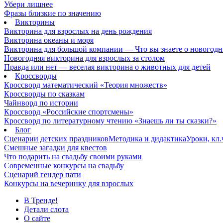
Убери лишнее
Фразы близкие по значению
Викторины
Викторина для взрослых на день рождения
Викторина океаны и моря
Викторина для большой компании — Что вы знаете о новогодн
Новогодняя викторина для взрослых за столом
Правда или нет — веселая викторина о животных для детей
Кроссворды
Кроссворд математический «Теория множеств»
Кроссворды по сказкам
Чайнворд по истории
Кроссворд «Российские спортсмены»
Кроссворд по литературному чтению «Знаешь ли ты сказки?»
Блог
Сценарии детских праздников
Методика и дидактика
Уроки, кл
Смешные загадки для квестов
Что подарить на свадьбу своими руками
Современные конкурсы на свадьбу
Сценарий гендер пати
Конкурсы на вечеринку для взрослых
В Тренде!
Детали слота
О сайте