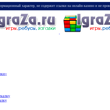
ормационный характер, не содержит ссылки на онлайн-казино и не пров
ики»
екалку
алку