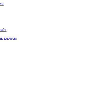
ей
ки?»
и, кл.часы