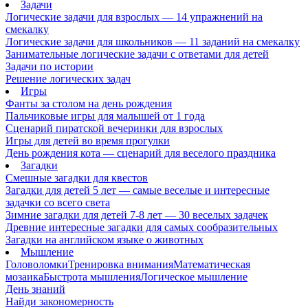
Задачи
Логические задачи для взрослых — 14 упражнений на
смекалку
Логические задачи для школьников — 11 заданий на смекалку
Занимательные логические задачи с ответами для детей
Задачи по истории
Решение логических задач
Игры
Фанты за столом на день рождения
Пальчиковые игры для малышей от 1 года
Сценарий пиратской вечеринки для взрослых
Игры для детей во время прогулки
День рождения кота — сценарий для веселого праздника
Загадки
Смешные загадки для квестов
Загадки для детей 5 лет — самые веселые и интересные
задачки со всего света
Зимние загадки для детей 7-8 лет — 30 веселых задачек
Древние интересные загадки для самых сообразительных
Загадки на английском языке о животных
Мышление
Головоломки
Тренировка внимания
Математическая
мозаика
Быстрота мышления
Логическое мышление
День знаний
Найди закономерность