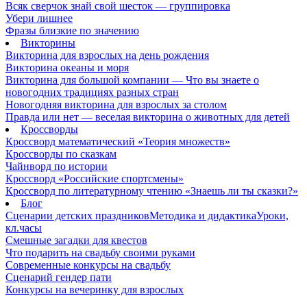
Всяк сверчок знай свой шесток — группировка
Убери лишнее
Фразы близкие по значению
Викторины
Викторина для взрослых на день рождения
Викторина океаны и моря
Викторина для большой компании — Что вы знаете о
новогодних традициях разных стран
Новогодняя викторина для взрослых за столом
Правда или нет — веселая викторина о животных для детей
Кроссворды
Кроссворд математический «Теория множеств»
Кроссворды по сказкам
Чайнворд по истории
Кроссворд «Российские спортсмены»
Кроссворд по литературному чтению «Знаешь ли ты сказки?»
Блог
Сценарии детских праздников
Методика и дидактика
Уроки,
кл.часы
Смешные загадки для квестов
Что подарить на свадьбу своими руками
Современные конкурсы на свадьбу
Сценарий гендер пати
Конкурсы на вечеринку для взрослых