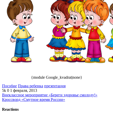
{module Google_kvadrat|none}
Пособие
Права ребенка
презентация
5k
0
1 февраля, 2013
Внеклассное мероприятие «Береги здоровье смолоду!»
Кроссворд «Смутное время России»
Reactions