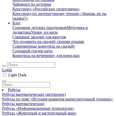
Чайнворд по истории
Кроссворд «Российские спортсмены»
Кроссворд по литературному чтению «Знаешь ли ты
сказки?»
Блог
Сценарии детских праздников
Методика и
дидактика
Уроки, кл.часы
Смешные загадки для квестов
Что подарить на свадьбу своими руками
Современные конкурсы на свадьбу
Сценарий гендер пати
Конкурсы на вечеринку для взрослых
Login
Light
Dark
Ребусы
Ребусы математические (авторские)
Ребусы по теме «История развития вычислительной техники»
Ребусы математические
Ребусы «Информационные технологии»
Ребусы «Животный и растительный мир»