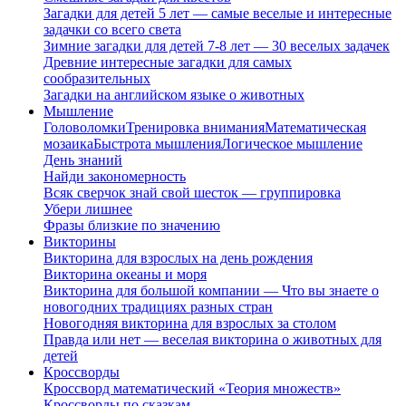
Загадки для детей 5 лет — самые веселые и интересные
задачки со всего света
Зимние загадки для детей 7-8 лет — 30 веселых задачек
Древние интересные загадки для самых
сообразительных
Загадки на английском языке о животных
Мышление
Головоломки
Тренировка внимания
Математическая
мозаика
Быстрота мышления
Логическое мышление
День знаний
Найди закономерность
Всяк сверчок знай свой шесток — группировка
Убери лишнее
Фразы близкие по значению
Викторины
Викторина для взрослых на день рождения
Викторина океаны и моря
Викторина для большой компании — Что вы знаете о
новогодних традициях разных стран
Новогодняя викторина для взрослых за столом
Правда или нет — веселая викторина о животных для
детей
Кроссворды
Кроссворд математический «Теория множеств»
Кроссворды по сказкам