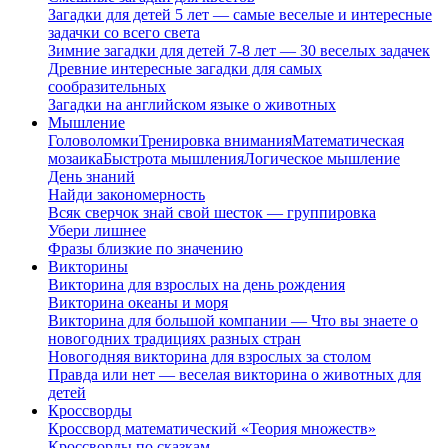
Загадки для детей 5 лет — самые веселые и интересные
задачки со всего света
Зимние загадки для детей 7-8 лет — 30 веселых задачек
Древние интересные загадки для самых
сообразительных
Загадки на английском языке о животных
Мышление
Головоломки
Тренировка внимания
Математическая
мозаика
Быстрота мышления
Логическое мышление
День знаний
Найди закономерность
Всяк сверчок знай свой шесток — группировка
Убери лишнее
Фразы близкие по значению
Викторины
Викторина для взрослых на день рождения
Викторина океаны и моря
Викторина для большой компании — Что вы знаете о
новогодних традициях разных стран
Новогодняя викторина для взрослых за столом
Правда или нет — веселая викторина о животных для
детей
Кроссворды
Кроссворд математический «Теория множеств»
Кроссворды по сказкам