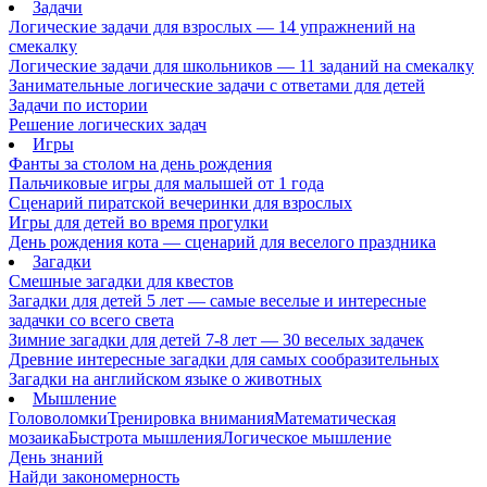
Задачи
Логические задачи для взрослых — 14 упражнений на
смекалку
Логические задачи для школьников — 11 заданий на смекалку
Занимательные логические задачи с ответами для детей
Задачи по истории
Решение логических задач
Игры
Фанты за столом на день рождения
Пальчиковые игры для малышей от 1 года
Сценарий пиратской вечеринки для взрослых
Игры для детей во время прогулки
День рождения кота — сценарий для веселого праздника
Загадки
Смешные загадки для квестов
Загадки для детей 5 лет — самые веселые и интересные
задачки со всего света
Зимние загадки для детей 7-8 лет — 30 веселых задачек
Древние интересные загадки для самых сообразительных
Загадки на английском языке о животных
Мышление
Головоломки
Тренировка внимания
Математическая
мозаика
Быстрота мышления
Логическое мышление
День знаний
Найди закономерность