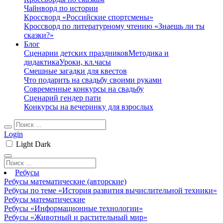
Чайнворд по истории
Кроссворд «Российские спортсмены»
Кроссворд по литературному чтению «Знаешь ли ты
сказки?»
Блог
Сценарии детских праздников
Методика и
дидактика
Уроки, кл.часы
Смешные загадки для квестов
Что подарить на свадьбу своими руками
Современные конкурсы на свадьбу
Сценарий гендер пати
Конкурсы на вечеринку для взрослых
Login
Light
Dark
Ребусы
Ребусы математические (авторские)
Ребусы по теме «История развития вычислительной техники»
Ребусы математические
Ребусы «Информационные технологии»
Ребусы «Животный и растительный мир»