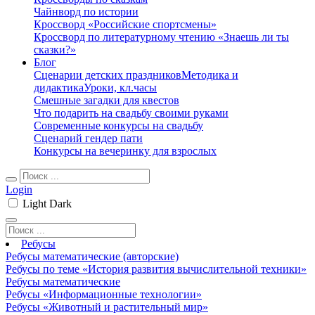
Чайнворд по истории
Кроссворд «Российские спортсмены»
Кроссворд по литературному чтению «Знаешь ли ты
сказки?»
Блог
Сценарии детских праздников
Методика и
дидактика
Уроки, кл.часы
Смешные загадки для квестов
Что подарить на свадьбу своими руками
Современные конкурсы на свадьбу
Сценарий гендер пати
Конкурсы на вечеринку для взрослых
Login
Light
Dark
Ребусы
Ребусы математические (авторские)
Ребусы по теме «История развития вычислительной техники»
Ребусы математические
Ребусы «Информационные технологии»
Ребусы «Животный и растительный мир»