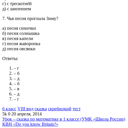
г) с трескотнёй
д) с шипением
7. Чья песня прогнала Зиму?
а) песня синички
б) песня солнышка
в) песня капели
г) песня жаворонка
д) песня овсянки
Ответы:
– г
– б
– д
– б
– в
– д
– г
6 класс
VIII вид
сказка
скребицкий
тест
5k
0
20 апреля, 2014
Урок – сказка по математике в 1 классе (УМК «Школа России)
КВН «Do you know Britain?»