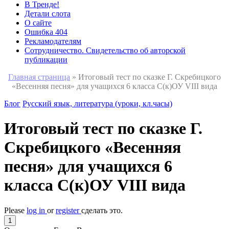
В Тренде!
Детали слота
О сайте
Ошибка 404
Рекламодателям
Сотрудничество. Свидетельство об авторской
публикации
Главная страница
»
Итоговый тест по сказке Г. Скребицкого
«Весенняя песня» для учащихся 6 класса С(к)ОУ VIII вида
Блог
Русский язык, литература (уроки, кл.часы)
Итоговый тест по сказке Г.
Скребицкого «Весенняя
песня» для учащихся 6
класса С(к)ОУ VIII вида
Please
log in
or
register
сделать это.
1