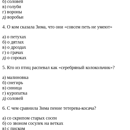
б) соловей
в) голуби
г) вороны
д) воробьи
4. О ком сказала Зима, что они «совсем петь не умеют»
а) о петухах
б) о дятлах
в) о дроздах
г) о грачах
д) о сороках
5. Кто из птиц распевал как «серебряный колокольчик»?
а) малиновка
б) снегирь
в) синица
г) куропатка
д) соловей
6. С чем сравнила Зима пение тетерева-косача?
а) со скрипом старых сосен
б) со звоном сосулек на ветках
в) с писком