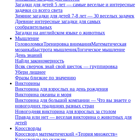
Загадки для детей 5 лет — самые веселые и интересные
задачки со всего света
Зимние загадки для детей 7-8 лет — 30 веселых задачек
Древние интересные загадки для самых
сообразительных
Загадки на английском языке о животных
Мышление
Головоломки
Тренировка внимания
Математическая
мозаика
Быстрота мышления
Логическое мышление
День знаний
Найди закономерность
Всяк сверчок знай свой шесток — группировка
Убери лишнее
Фразы близкие по значению
Викторины
Викторина для взрослых на день рождения
Викторина океаны и моря
Викторина для большой компании — Что вы знаете о
новогодних традициях разных стран
Новогодняя викторина для взрослых за столом
Правда или нет — веселая викторина о животных для
детей
Кроссворды
Кроссворд математический «Теория множеств»
Кроссворды по сказкам