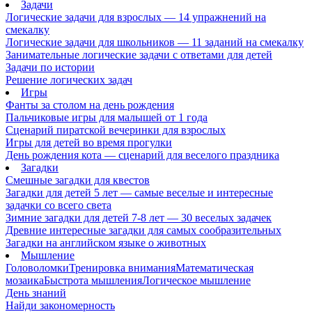
Задачи
Логические задачи для взрослых — 14 упражнений на
смекалку
Логические задачи для школьников — 11 заданий на смекалку
Занимательные логические задачи с ответами для детей
Задачи по истории
Решение логических задач
Игры
Фанты за столом на день рождения
Пальчиковые игры для малышей от 1 года
Сценарий пиратской вечеринки для взрослых
Игры для детей во время прогулки
День рождения кота — сценарий для веселого праздника
Загадки
Смешные загадки для квестов
Загадки для детей 5 лет — самые веселые и интересные
задачки со всего света
Зимние загадки для детей 7-8 лет — 30 веселых задачек
Древние интересные загадки для самых сообразительных
Загадки на английском языке о животных
Мышление
Головоломки
Тренировка внимания
Математическая
мозаика
Быстрота мышления
Логическое мышление
День знаний
Найди закономерность