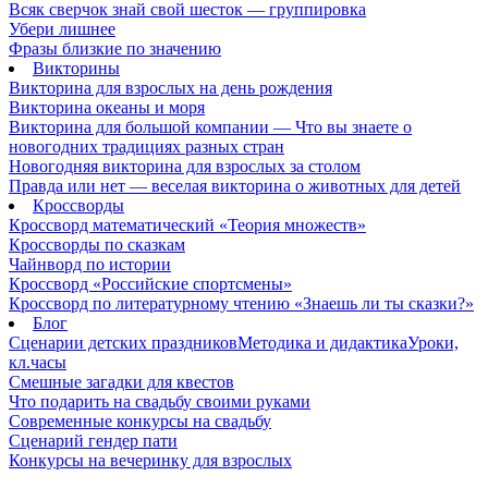
Всяк сверчок знай свой шесток — группировка
Убери лишнее
Фразы близкие по значению
Викторины
Викторина для взрослых на день рождения
Викторина океаны и моря
Викторина для большой компании — Что вы знаете о
новогодних традициях разных стран
Новогодняя викторина для взрослых за столом
Правда или нет — веселая викторина о животных для детей
Кроссворды
Кроссворд математический «Теория множеств»
Кроссворды по сказкам
Чайнворд по истории
Кроссворд «Российские спортсмены»
Кроссворд по литературному чтению «Знаешь ли ты сказки?»
Блог
Сценарии детских праздников
Методика и дидактика
Уроки,
кл.часы
Смешные загадки для квестов
Что подарить на свадьбу своими руками
Современные конкурсы на свадьбу
Сценарий гендер пати
Конкурсы на вечеринку для взрослых