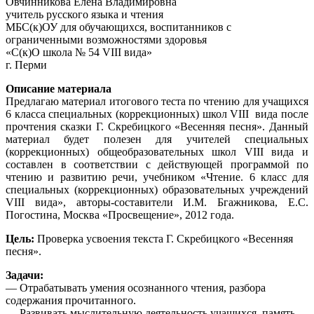
Овчинникова Елена Владимировна
учитель русского языка и чтения
МБС(к)ОУ для обучающихся, воспитанников с
ограниченными возможностями здоровья
«С(к)О школа № 54 VIII вида»
г. Перми
Описание материала
Предлагаю материал итогового теста по чтению для учащихся
6 класса специальных (коррекционных) школ VIII вида после
прочтения сказки Г. Скребицкого «Весенняя песня». Данный
материал будет полезен для учителей специальных
(коррекционных) общеобразовательных школ VIII вида и
составлен в соответствии с действующей программой по
чтению и развитию речи, учебником «Чтение. 6 класс для
специальных (коррекционных) образовательных учреждений
VIII вида», авторы-составители И.М. Бгажникова, Е.С.
Погостина, Москва «Просвещение», 2012 года.
Цель:
Проверка усвоения текста Г. Скребицкого «Весенняя
песня».
Задачи:
— Отрабатывать умения осознанного чтения, разбора
содержания прочитанного.
— Развивать мыслительную деятельность учащихся, память,