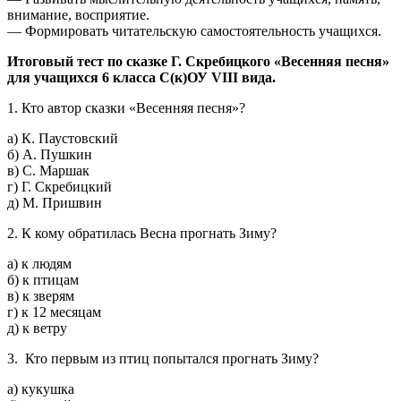
внимание, восприятие.
— Формировать читательскую самостоятельность учащихся.
Итоговый тест по сказке Г. Скребицкого «Весенняя песня»
для учащихся 6 класса С(к)ОУ
VIII
вида.
1. Кто автор сказки «Весенняя песня»?
а) К. Паустовский
б) А. Пушкин
в) С. Маршак
г) Г. Скребицкий
д) М. Пришвин
2. К кому обратилась Весна прогнать Зиму?
а) к людям
б) к птицам
в) к зверям
г) к 12 месяцам
д) к ветру
3. Кто первым из птиц попытался прогнать Зиму?
а) кукушка