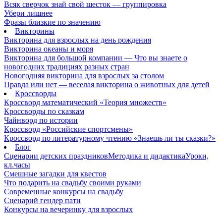
Всяк сверчок знай свой шесток — группировка
Убери лишнее
Фразы близкие по значению
Викторины
Викторина для взрослых на день рождения
Викторина океаны и моря
Викторина для большой компании — Что вы знаете о
новогодних традициях разных стран
Новогодняя викторина для взрослых за столом
Правда или нет — веселая викторина о животных для детей
Кроссворды
Кроссворд математический «Теория множеств»
Кроссворды по сказкам
Чайнворд по истории
Кроссворд «Российские спортсмены»
Кроссворд по литературному чтению «Знаешь ли ты сказки?»
Блог
Сценарии детских праздников
Методика и дидактика
Уроки,
кл.часы
Смешные загадки для квестов
Что подарить на свадьбу своими руками
Современные конкурсы на свадьбу
Сценарий гендер пати
Конкурсы на вечеринку для взрослых