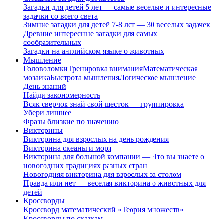
Загадки для детей 5 лет — самые веселые и интересные
задачки со всего света
Зимние загадки для детей 7-8 лет — 30 веселых задачек
Древние интересные загадки для самых
сообразительных
Загадки на английском языке о животных
Мышление
Головоломки
Тренировка внимания
Математическая
мозаика
Быстрота мышления
Логическое мышление
День знаний
Найди закономерность
Всяк сверчок знай свой шесток — группировка
Убери лишнее
Фразы близкие по значению
Викторины
Викторина для взрослых на день рождения
Викторина океаны и моря
Викторина для большой компании — Что вы знаете о
новогодних традициях разных стран
Новогодняя викторина для взрослых за столом
Правда или нет — веселая викторина о животных для
детей
Кроссворды
Кроссворд математический «Теория множеств»
Кроссворды по сказкам