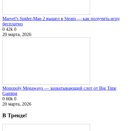
Marvel’s Spider-Man 2 вышел в Steam — как получить игру
бесплатно
0
42k
0
20 марта, 2026
Monopoly Megaways — захватывающий слот от Big Time
Gaming
0
60k
0
20 марта, 2026
В Тренде!