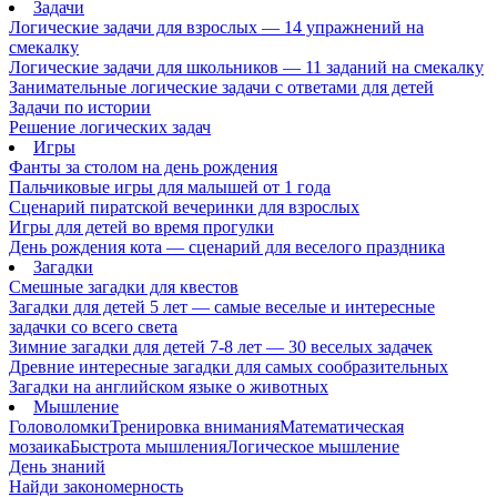
Задачи
Логические задачи для взрослых — 14 упражнений на
смекалку
Логические задачи для школьников — 11 заданий на смекалку
Занимательные логические задачи с ответами для детей
Задачи по истории
Решение логических задач
Игры
Фанты за столом на день рождения
Пальчиковые игры для малышей от 1 года
Сценарий пиратской вечеринки для взрослых
Игры для детей во время прогулки
День рождения кота — сценарий для веселого праздника
Загадки
Смешные загадки для квестов
Загадки для детей 5 лет — самые веселые и интересные
задачки со всего света
Зимние загадки для детей 7-8 лет — 30 веселых задачек
Древние интересные загадки для самых сообразительных
Загадки на английском языке о животных
Мышление
Головоломки
Тренировка внимания
Математическая
мозаика
Быстрота мышления
Логическое мышление
День знаний
Найди закономерность