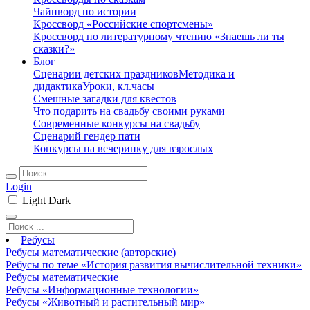
Чайнворд по истории
Кроссворд «Российские спортсмены»
Кроссворд по литературному чтению «Знаешь ли ты
сказки?»
Блог
Сценарии детских праздников
Методика и
дидактика
Уроки, кл.часы
Смешные загадки для квестов
Что подарить на свадьбу своими руками
Современные конкурсы на свадьбу
Сценарий гендер пати
Конкурсы на вечеринку для взрослых
Login
Light
Dark
Ребусы
Ребусы математические (авторские)
Ребусы по теме «История развития вычислительной техники»
Ребусы математические
Ребусы «Информационные технологии»
Ребусы «Животный и растительный мир»