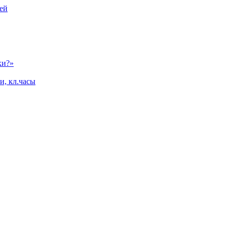
ей
ки?»
и, кл.часы