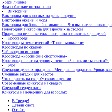
Убери лишнее
Фразы близкие по значению
Викторины
Викторина для взрослых на день рождения
Викторина океаны и моря
Викторина для большой компании — Что вы знаете о новогодн
Новогодняя викторина для взрослых за столом
Правда или нет — веселая викторина о животных для детей
Кроссворды
Кроссворд математический «Теория множеств»
Кроссворды по сказкам
Чайнворд по истории
Кроссворд «Российские спортсмены»
Кроссворд по литературному чтению «Знаешь ли ты сказки?»
Блог
Сценарии детских праздников
Методика и дидактика
Уроки, кл
Смешные загадки для квестов
Что подарить на свадьбу своими руками
Современные конкурсы на свадьбу
Сценарий гендер пати
Конкурсы на вечеринку для взрослых
В Тренде!
Детали слота
О сайте