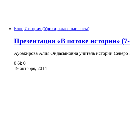
Блог
История (Уроки, классные часы)
Презентация «В потоке истории» (7-
Аубакирова Алия Ондасыновна учитель истории Северо-
0
6k
0
19 октября, 2014