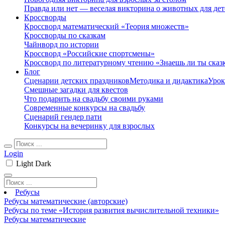
Правда или нет — веселая викторина о животных для дет
Кроссворды
Кроссворд математический «Теория множеств»
Кроссворды по сказкам
Чайнворд по истории
Кроссворд «Российские спортсмены»
Кроссворд по литературному чтению «Знаешь ли ты сказ
Блог
Сценарии детских праздников
Методика и дидактика
Урок
Смешные загадки для квестов
Что подарить на свадьбу своими руками
Современные конкурсы на свадьбу
Сценарий гендер пати
Конкурсы на вечеринку для взрослых
Login
Light
Dark
Ребусы
Ребусы математические (авторские)
Ребусы по теме «История развития вычислительной техники»
Ребусы математические