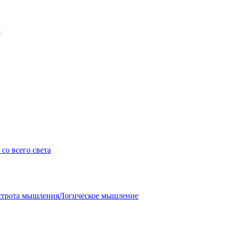
у
со всего света
трота мышления
Логическое мышление