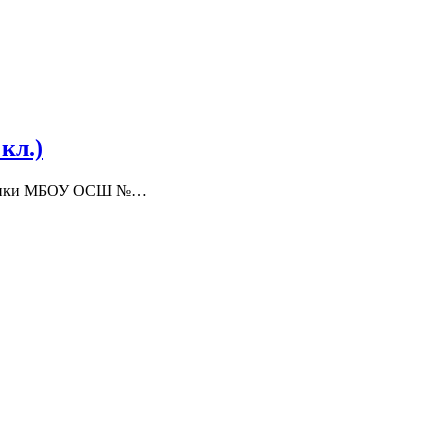
кл.)
матики МБОУ ОСШ №…