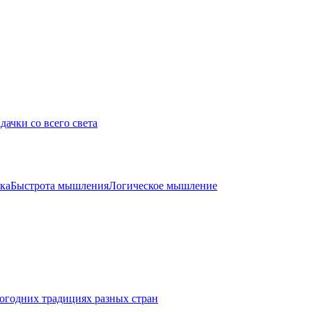
дачки со всего света
ка
Быстрота мышления
Логическое мышление
огодних традициях разных стран