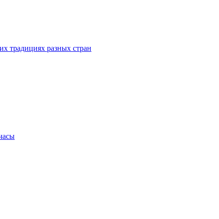
их традициях разных стран
.часы