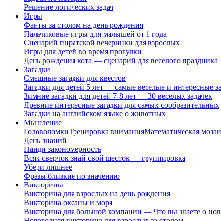
Решение логических задач
Игры
Фанты за столом на день рождения
Пальчиковые игры для малышей от 1 года
Сценарий пиратской вечеринки для взрослых
Игры для детей во время прогулки
День рождения кота — сценарий для веселого праздника
Загадки
Смешные загадки для квестов
Загадки для детей 5 лет — самые веселые и интересные за
Зимние загадки для детей 7-8 лет — 30 веселых задачек
Древние интересные загадки для самых сообразительных
Загадки на английском языке о животных
Мышление
Головоломки
Тренировка внимания
Математическая мозаи
День знаний
Найди закономерность
Всяк сверчок знай свой шесток — группировка
Убери лишнее
Фразы близкие по значению
Викторины
Викторина для взрослых на день рождения
Викторина океаны и моря
Викторина для большой компании — Что вы знаете о нов
Новогодняя викторина для взрослых за столом