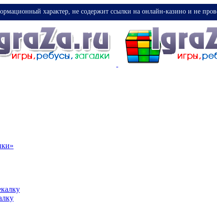
ормационный характер, не содержит ссылки на онлайн-казино и не пров
ики»
екалку
алку