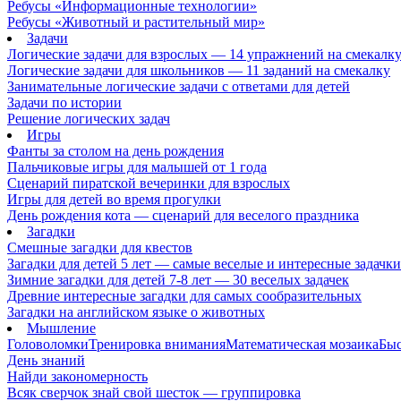
Ребусы «Информационные технологии»
Ребусы «Животный и растительный мир»
Задачи
Логические задачи для взрослых — 14 упражнений на смекалк
Логические задачи для школьников — 11 заданий на смекалку
Занимательные логические задачи с ответами для детей
Задачи по истории
Решение логических задач
Игры
Фанты за столом на день рождения
Пальчиковые игры для малышей от 1 года
Сценарий пиратской вечеринки для взрослых
Игры для детей во время прогулки
День рождения кота — сценарий для веселого праздника
Загадки
Смешные загадки для квестов
Загадки для детей 5 лет — самые веселые и интересные задачки 
Зимние загадки для детей 7-8 лет — 30 веселых задачек
Древние интересные загадки для самых сообразительных
Загадки на английском языке о животных
Мышление
Головоломки
Тренировка внимания
Математическая мозаика
Быс
День знаний
Найди закономерность
Всяк сверчок знай свой шесток — группировка