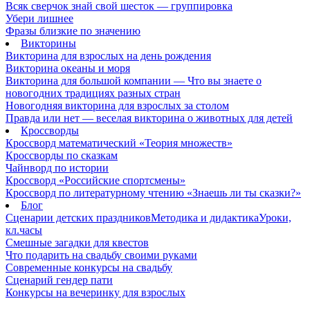
Всяк сверчок знай свой шесток — группировка
Убери лишнее
Фразы близкие по значению
Викторины
Викторина для взрослых на день рождения
Викторина океаны и моря
Викторина для большой компании — Что вы знаете о
новогодних традициях разных стран
Новогодняя викторина для взрослых за столом
Правда или нет — веселая викторина о животных для детей
Кроссворды
Кроссворд математический «Теория множеств»
Кроссворды по сказкам
Чайнворд по истории
Кроссворд «Российские спортсмены»
Кроссворд по литературному чтению «Знаешь ли ты сказки?»
Блог
Сценарии детских праздников
Методика и дидактика
Уроки,
кл.часы
Смешные загадки для квестов
Что подарить на свадьбу своими руками
Современные конкурсы на свадьбу
Сценарий гендер пати
Конкурсы на вечеринку для взрослых