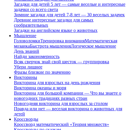
Загадки для детей 5 лет — самые веселые и интересные
задачки со всего света
Зимние загадки для детей 7-8 лет — 30 веселых задачек
Древние интересные загадки для самых
сообразительных
Загадки на английском языке о животных
Мышление
Головоломки
Тренировка внимания
Математическая
мозаика
Быстрота мышления
Логическое мышление
День знаний
Найди закономерность
Всяк сверчок знай свой шесток — группировка
Убери лишнее
Фразы близкие по значению
Викторины
Викторина для взрослых на день рождения
Викторина океаны и моря
Викторина для большой компании — Что вы знаете о
новогодних традициях разных стран
Новогодняя викторина для взрослых за столом
Правда или нет — веселая викторина о животных для
детей
Кроссворды
Кроссворд математический «Теория множеств»
Кроссворды по сказкам