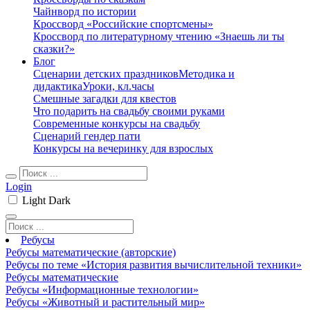
Чайнворд по истории
Кроссворд «Российские спортсмены»
Кроссворд по литературному чтению «Знаешь ли ты
сказки?»
Блог
Сценарии детских праздников
Методика и
дидактика
Уроки, кл.часы
Смешные загадки для квестов
Что подарить на свадьбу своими руками
Современные конкурсы на свадьбу
Сценарий гендер пати
Конкурсы на вечеринку для взрослых
Login
Light
Dark
Ребусы
Ребусы математические (авторские)
Ребусы по теме «История развития вычислительной техники»
Ребусы математические
Ребусы «Информационные технологии»
Ребусы «Животный и растительный мир»