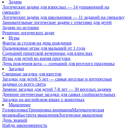
Задачи
Логические задачи для взрослых — 14 упражнений на
смекалку
Логические задачи для школьников — 11 заданий на смекалку
Занимательные логические задачи с ответами для детей
Задачи по истории
Решение логических задач
Игры
Фанты за столом на день рождения
Пальчиковые игры для малышей от 1 года
Сценарий пиратской вечеринки для взрослых
Игры для детей во время прогулки
День рождения кота — сценарий для веселого праздника
Загадки
Смешные загадки для квестов
Загадки для детей 5 лет — самые веселые и интересные
задачки со всего света
Зимние загадки для детей 7-8 лет — 30 веселых задачек
Древние интересные загадки для самых сообразительных
Загадки на английском языке о животных
Мышление
Головоломки
Тренировка внимания
Математическая
мозаика
Быстрота мышления
Логическое мышление
День знаний
Найди закономерность