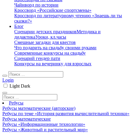
Чайнворд по истории
Кроссворд «Российские спортсмены»
Кроссворд по литературному чтению «Знаешь ли ты
сказки?»
Блог
Сценарии детских праздников
Методика и
дидактика
Уроки, кл.часы
Смешные загадки для квестов
Что подарить на свадьбу своими руками
Современные конкурсы на свадьбу
Сценарий гендер пати
Конкурсы на вечеринку для взрослых
Login
Light
Dark
Ребусы
Ребусы математические (авторские)
Ребусы по теме «История развития вычислительной техники»
Ребусы математические
Ребусы «Информационные технологии»
Ребусы «Животный и растительный мир»