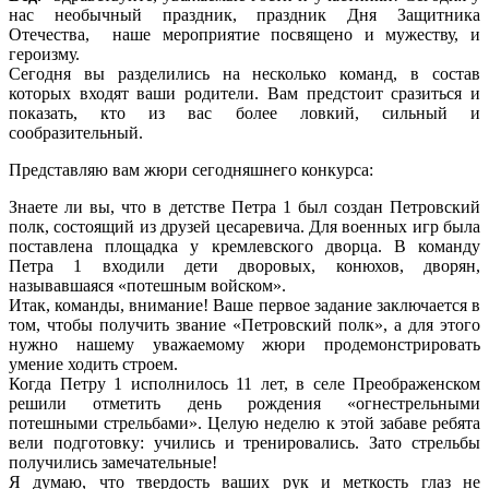
нас необычный праздник, праздник Дня Защитника
Отечества, наше мероприятие посвящено и мужеству, и
героизму.
Сегодня вы разделились на несколько команд, в состав
которых входят ваши родители. Вам предстоит сразиться и
показать, кто из вас более ловкий, сильный и
сообразительный.
Представляю вам жюри сегодняшнего конкурса:
Знаете ли вы, что в детстве Петра 1 был создан Петровский
полк, состоящий из друзей цесаревича. Для военных игр была
поставлена площадка у кремлевского дворца. В команду
Петра 1 входили дети дворовых, конюхов, дворян,
называвшаяся «потешным войском».
Итак, команды, внимание! Ваше первое задание заключается в
том, чтобы получить звание «Петровский полк», а для этого
нужно нашему уважаемому жюри продемонстрировать
умение ходить строем.
Когда Петру 1 исполнилось 11 лет, в селе Преображенском
решили отметить день рождения «огнестрельными
потешными стрельбами». Целую неделю к этой забаве ребята
вели подготовку: учились и тренировались. Зато стрельбы
получились замечательные!
Я думаю, что твердость ваших рук и меткость глаз не