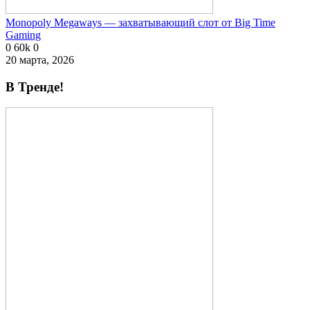
Monopoly Megaways — захватывающий слот от Big Time
Gaming
0
60k
0
20 марта, 2026
В Тренде!