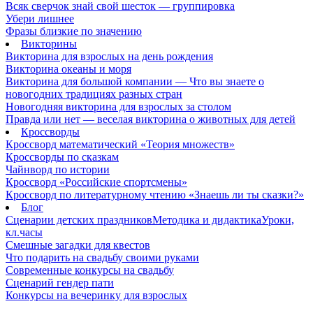
Всяк сверчок знай свой шесток — группировка
Убери лишнее
Фразы близкие по значению
Викторины
Викторина для взрослых на день рождения
Викторина океаны и моря
Викторина для большой компании — Что вы знаете о
новогодних традициях разных стран
Новогодняя викторина для взрослых за столом
Правда или нет — веселая викторина о животных для детей
Кроссворды
Кроссворд математический «Теория множеств»
Кроссворды по сказкам
Чайнворд по истории
Кроссворд «Российские спортсмены»
Кроссворд по литературному чтению «Знаешь ли ты сказки?»
Блог
Сценарии детских праздников
Методика и дидактика
Уроки,
кл.часы
Смешные загадки для квестов
Что подарить на свадьбу своими руками
Современные конкурсы на свадьбу
Сценарий гендер пати
Конкурсы на вечеринку для взрослых