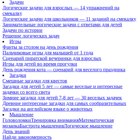
Задачи
Логические задачи для взрослых — 14 упражнений на
смекалку
Логические задачи для школьников — 11 заданий на смекалку
Занимательные логические задачи с ответами для детей
Задачи по истории
Решение логических задач
Игры
Фанты за столом на день рождения
Пальчиковые игры для малышей от 1 года
Сценарий пиратской вечеринки для взрослых
Игры для детей во время прогулки
День рождения кота — сценарий для веселого праздника
Загадки
Смешные загадки для квестов
Загадки для детей 5 лет — самые веселые и интересные
задачки со всего света
Зимние загадки для детей 7-8 лет — 30 веселых задачек
Древние интересные загадки для самых сообразительных
Загадки на английском языке о животных
Мышление
Головоломки
Тренировка внимания
Математическая
мозаика
Быстрота мышления
Логическое мышление
День знаний
Найди закономерность