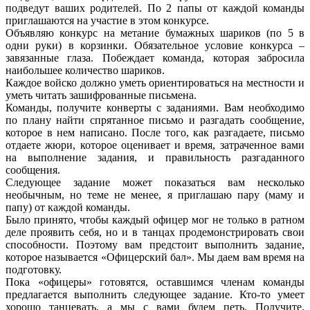
подведут ваших родителей. По 2 папы от каждой команды
приглашаются на участие в этом конкурсе.
Объявляю конкурс на метание бумажных шариков (по 5 в
одни руки) в корзинки. Обязательное условие конкурса –
завязанные глаза. Побеждает команда, которая забросила
наибольшее количество шариков.
Каждое войско должно уметь ориентироваться на местности и
уметь читать зашифрованные письмена.
Команды, получите конверты с заданиями. Вам необходимо
по плану найти спрятанное письмо и разгадать сообщение,
которое в нем написано. После того, как разгадаете, письмо
отдаете жюри, которое оценивает и время, затраченное вами
на выполнение задания, и правильность разгаданного
сообщения.
Следующее задание может показаться вам несколько
необычным, но теме не менее, я приглашаю пару (маму и
папу) от каждой команды.
Было принято, чтобы каждый офицер мог не только в ратном
деле проявить себя, но и в танцах продемонстрировать свои
способности. Поэтому вам предстоит выполнить задание,
которое называется «Офицерский бал». Мы даем вам время на
подготовку.
Пока «офицеры» готовятся, оставшимся членам команды
предлагается выполнить следующее задание. Кто-то умеет
хорошо танцевать, а мы с вами будем петь. Получите,