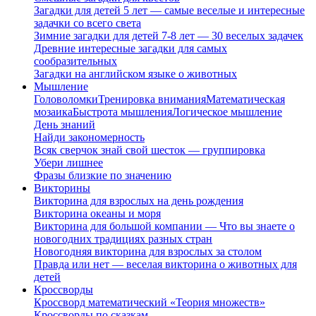
Загадки для детей 5 лет — самые веселые и интересные
задачки со всего света
Зимние загадки для детей 7-8 лет — 30 веселых задачек
Древние интересные загадки для самых
сообразительных
Загадки на английском языке о животных
Мышление
Головоломки
Тренировка внимания
Математическая
мозаика
Быстрота мышления
Логическое мышление
День знаний
Найди закономерность
Всяк сверчок знай свой шесток — группировка
Убери лишнее
Фразы близкие по значению
Викторины
Викторина для взрослых на день рождения
Викторина океаны и моря
Викторина для большой компании — Что вы знаете о
новогодних традициях разных стран
Новогодняя викторина для взрослых за столом
Правда или нет — веселая викторина о животных для
детей
Кроссворды
Кроссворд математический «Теория множеств»
Кроссворды по сказкам