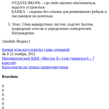
ОТДАТЬ ЯКОРЬ – где-либо прочно обосноваться,
надолго устроиться.
БАНКА – сиденье без спинки для размещения гребцов и
пассажиров на шлюпках.
Этап. Сбор маршрутных листов, подсчет баллов,
подведение итогов и определение победителей.
Награждение.
{module Яндекс}
боевая
игра-кругосветка
слава
сценарий
4k
0
22 ноября, 2011
Математический КВН «Мистер X» (для учащихся 6 – 7
классов)
Кроссворды на уроках природоведения
Reactions
0
0
0
0
0
0