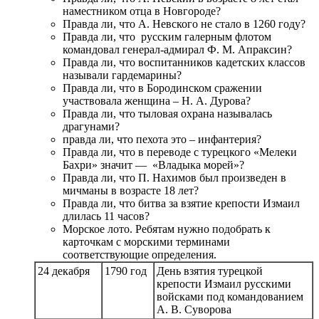
наместником отца в Новгороде?
Правда ли, что А. Невского не стало в 1260 году?
Правда ли, что русским галерным флотом
командовал генерал-адмирал Ф. М. Апраксин?
Правда ли, что воспитанников кадетских классов
называли гардемарины?
Правда ли, что в Бородинском сражении
участвовала женщина – Н. А. Дурова?
Правда ли, что тыловая охрана называлась
драгунами?
правда ли, что пехота это – инфантерия?
Правда ли, что в переводе с турецкого «Мелеки
Бахри» значит — «Владыка морей»?
Правда ли, что П. Нахимов был произведен в
мичманы в возрасте 18 лет?
Правда ли, что битва за взятие крепости Измаил
длилась 11 часов?
Морское лото. Ребятам нужно подобрать к
карточкам с морскими терминами
соответствующие определения.
24 декабря
1790 год
День взятия турецкой
крепости Измаил русскими
войсками под командованием
А. В. Суворова