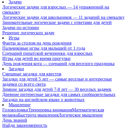
Задачи
Логические задачи для взрослых — 14 упражнений на
смекалку
Логические задачи для школьников — 11 заданий на смекалку
Занимательные логические задачи с ответами для детей
Задачи по истории
Решение логических задач
Игры
Фанты за столом на день рождения
Пальчиковые игры для малышей от 1 года
Сценарий пиратской вечеринки для взрослых
Игры для детей во время прогулки
День рождения кота — сценарий для веселого праздника
Загадки
Смешные загадки для квестов
Загадки для детей 5 лет — самые веселые и интересные
задачки со всего света
Зимние загадки для детей 7-8 лет — 30 веселых задачек
Древние интересные загадки для самых сообразительных
Загадки на английском языке о животных
Мышление
Головоломки
Тренировка внимания
Математическая
мозаика
Быстрота мышления
Логическое мышление
День знаний
Найди закономерность