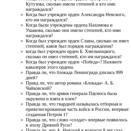
Кутузова, сколько имели степеней и кто ими
награждался?
Когда был учрежден орден Александра Невского,
кто им награждался?
Когда были учреждены ордена Нахимова и
Ушакова, сколько они имели степеней, кто ими
награждался?
Когда был учрежден орден Славы, сколько он имел
степеней, каков был порядок награждения?
когда был учрежден орден Б. Хмельницкого,
сколько он имел степеней, кто им награждался?
Когда был учрежден орден «Победа»? Назовите
кавалеров этого ордена.
Правда ли, что блокада Ленинграда длилась 999
дней?
Правд ли, что автор романа «Блокада» А. Б.
Чайковский?
Правда ли, что армия генерала Паулюса была
окружена и взята в плен?
Правда ли, что гвардией называлась отборная и
привелигированная часть войск в России, впервые
созданная Петром 1?
Правда ли, что слово «солдат» впервые появилось
в эпоху Древней Руси?
Правда ли, что А. Невский в возрасте 8 лет стал