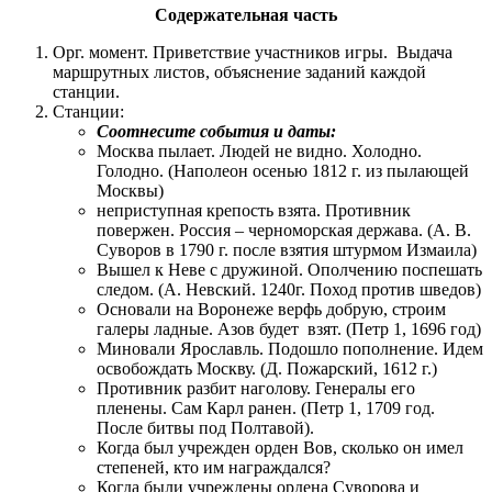
Содержательная часть
Орг. момент. Приветствие участников игры. Выдача
маршрутных листов, объяснение заданий каждой
станции.
Станции:
Соотнесите события и даты:
Москва пылает. Людей не видно. Холодно.
Голодно. (Наполеон осенью 1812 г. из пылающей
Москвы)
неприступная крепость взята. Противник
повержен. Россия – черноморская держава. (А. В.
Суворов в 1790 г. после взятия штурмом Измаила)
Вышел к Неве с дружиной. Ополчению поспешать
следом. (А. Невский. 1240г. Поход против шведов)
Основали на Воронеже верфь добрую, строим
галеры ладные. Азов будет взят. (Петр 1, 1696 год)
Миновали Ярославль. Подошло пополнение. Идем
освобождать Москву. (Д. Пожарский, 1612 г.)
Противник разбит наголову. Генералы его
пленены. Сам Карл ранен. (Петр 1, 1709 год.
После битвы под Полтавой).
Когда был учрежден орден Вов, сколько он имел
степеней, кто им награждался?
Когда были учреждены ордена Суворова и