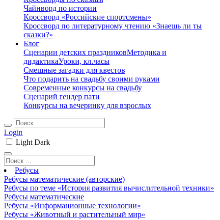
Чайнворд по истории
Кроссворд «Российские спортсмены»
Кроссворд по литературному чтению «Знаешь ли ты
сказки?»
Блог
Сценарии детских праздников
Методика и
дидактика
Уроки, кл.часы
Смешные загадки для квестов
Что подарить на свадьбу своими руками
Современные конкурсы на свадьбу
Сценарий гендер пати
Конкурсы на вечеринку для взрослых
Login
Light
Dark
Ребусы
Ребусы математические (авторские)
Ребусы по теме «История развития вычислительной техники»
Ребусы математические
Ребусы «Информационные технологии»
Ребусы «Животный и растительный мир»