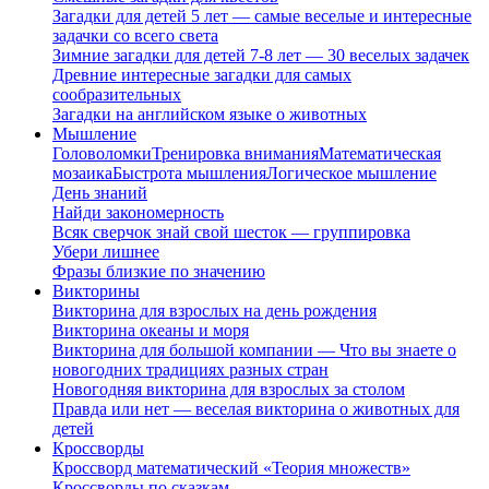
Загадки для детей 5 лет — самые веселые и интересные
задачки со всего света
Зимние загадки для детей 7-8 лет — 30 веселых задачек
Древние интересные загадки для самых
сообразительных
Загадки на английском языке о животных
Мышление
Головоломки
Тренировка внимания
Математическая
мозаика
Быстрота мышления
Логическое мышление
День знаний
Найди закономерность
Всяк сверчок знай свой шесток — группировка
Убери лишнее
Фразы близкие по значению
Викторины
Викторина для взрослых на день рождения
Викторина океаны и моря
Викторина для большой компании — Что вы знаете о
новогодних традициях разных стран
Новогодняя викторина для взрослых за столом
Правда или нет — веселая викторина о животных для
детей
Кроссворды
Кроссворд математический «Теория множеств»
Кроссворды по сказкам