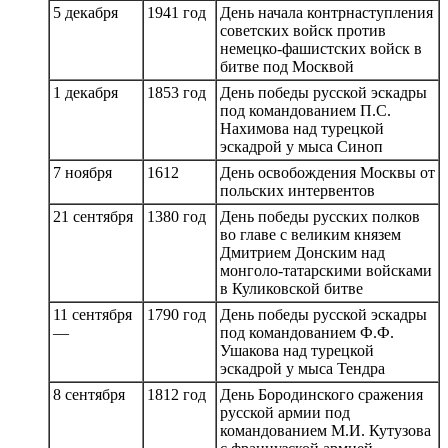
5 декабря
1941 год
День начала контрнаступления
советских войск против
немецко-фашистских войск в
битве под Москвой
1 декабря
1853 год
День победы русской эскадры
под командованием П.С.
Нахимова над турецкой
эскадрой у мыса Синоп
7 ноября
1612
День освобождения Москвы от
польских интервентов
21 сентября
1380 год
День победы русских полков
во главе с великим князем
Дмитрием Донским над
монголо-татарскими войсками
в Куликовской битве
11 сентября
1790 год
День победы русской эскадры
—
под командованием Ф.Ф.
Ушакова над турецкой
эскадрой у мыса Тендра
8 сентября
1812 год
День Бородинского сражения
русской армии под
командованием М.И. Кутузова