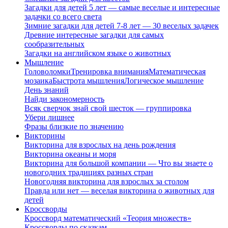
Загадки для детей 5 лет — самые веселые и интересные
задачки со всего света
Зимние загадки для детей 7-8 лет — 30 веселых задачек
Древние интересные загадки для самых
сообразительных
Загадки на английском языке о животных
Мышление
Головоломки
Тренировка внимания
Математическая
мозаика
Быстрота мышления
Логическое мышление
День знаний
Найди закономерность
Всяк сверчок знай свой шесток — группировка
Убери лишнее
Фразы близкие по значению
Викторины
Викторина для взрослых на день рождения
Викторина океаны и моря
Викторина для большой компании — Что вы знаете о
новогодних традициях разных стран
Новогодняя викторина для взрослых за столом
Правда или нет — веселая викторина о животных для
детей
Кроссворды
Кроссворд математический «Теория множеств»
Кроссворды по сказкам