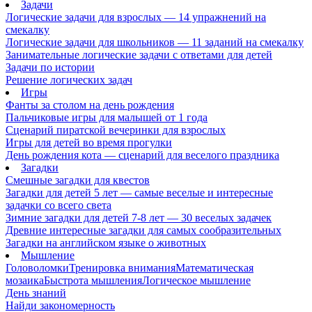
Задачи
Логические задачи для взрослых — 14 упражнений на
смекалку
Логические задачи для школьников — 11 заданий на смекалку
Занимательные логические задачи с ответами для детей
Задачи по истории
Решение логических задач
Игры
Фанты за столом на день рождения
Пальчиковые игры для малышей от 1 года
Сценарий пиратской вечеринки для взрослых
Игры для детей во время прогулки
День рождения кота — сценарий для веселого праздника
Загадки
Смешные загадки для квестов
Загадки для детей 5 лет — самые веселые и интересные
задачки со всего света
Зимние загадки для детей 7-8 лет — 30 веселых задачек
Древние интересные загадки для самых сообразительных
Загадки на английском языке о животных
Мышление
Головоломки
Тренировка внимания
Математическая
мозаика
Быстрота мышления
Логическое мышление
День знаний
Найди закономерность