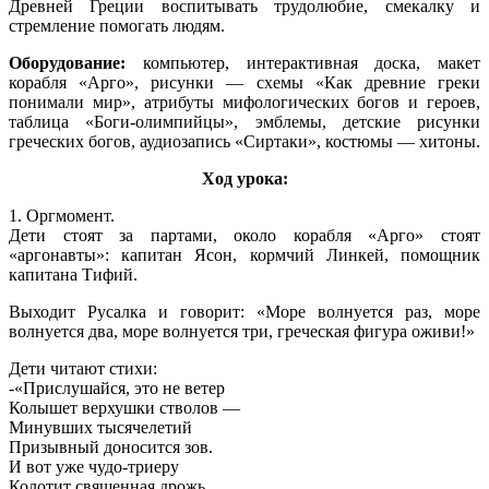
Древней Греции воспитывать трудолюбие, смекалку и
стремление помогать людям.
Оборудование:
компьютер, интерактивная доска, макет
корабля «Арго», рисунки — схемы «Как древние греки
понимали мир», атрибуты мифологических богов и героев,
таблица «Боги-олимпийцы», эмблемы, детские рисунки
греческих богов, аудиозапись «Сиртаки», костюмы — хитоны.
Ход урока:
1. Оргмомент.
Дети стоят за партами, около корабля «Арго» стоят
«аргонавты»: капитан Ясон, кормчий Линкей, помощник
капитана Тифий.
Выходит Русалка и говорит: «Море волнуется раз, море
волнуется два, море волнуется три, греческая фигура оживи!»
Дети читают стихи:
-«Прислушайся, это не ветер
Колышет верхушки стволов —
Минувших тысячелетий
Призывный доносится зов.
И вот уже чудо-триеру
Колотит священная дрожь,