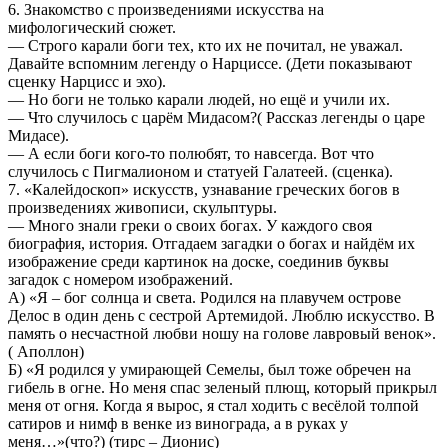
6. Знакомство с произведениями искусства на
мифологический сюжет.
— Строго карали боги тех, кто их не почитал, не уважал.
Давайте вспомним легенду о Нарциссе. (Дети показывают
сценку Нарцисс и эхо).
— Но боги не только карали людей, но ещё и учили их.
— Что случилось с царём Мидасом?( Рассказ легенды о царе
Мидасе).
— А если боги кого-то полюбят, то навсегда. Вот что
случилось с Пигмалионом и статуей Галатеей. (сценка).
7. «Калейдоскоп» искусств, узнавание греческих богов в
произведениях живописи, скульптуры.
— Много знали греки о своих богах. У каждого своя
биография, история. Отгадаем загадки о богах и найдём их
изображение среди картинок на доске, соединив буквы
загадок с номером изображений.
А) «Я – бог солнца и света. Родился на плавучем острове
Делос в один день с сестрой Артемидой. Люблю искусство. В
память о несчастной любви ношу на голове лавровый венок».
( Аполлон)
Б) «Я родился у умирающей Семелы, был тоже обречен на
гибель в огне. Но меня спас зеленый плющ, который прикрыл
меня от огня. Когда я вырос, я стал ходить с весёлой толпой
сатиров и нимф в венке из винограда, а в руках у
меня…»(что?) (тирс – Дионис)