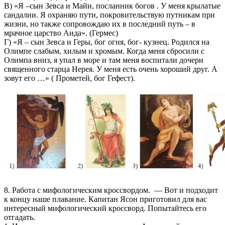
В) «Я –сын Зевса и Майи, посланник богов . У меня крылатые
сандалии. Я охраняю пути, покровительствую путникам при
жизни, но также сопровождаю их в последний путь – в
мрачное царство Аида». (Гермес)
Г) «Я – сын Зевса и Геры, бог огня, бог- кузнец. Родился на
Олимпе слабым, хилым и хромым. Когда меня сбросили с
Олимпа вниз, я упал в море и там меня воспитали дочери
священного старца Нерея. У меня есть очень хороший друг. А
зовут его …» ( Прометей, бог Гефест).
8. Работа с мифологическим кроссвордом. — Вот и подходит
к концу наше плавание. Капитан Ясон приготовил для вас
интересный мифологический кроссворд. Попытайтесь его
отгадать.