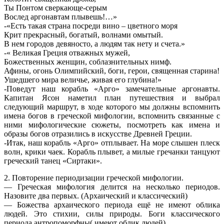
Ты Понтом сверкающе-серым
Вослед аргонавтам плывешь!…»
-«Есть такая страна посреди вино – цветного моря
Крит прекрасный, богатый, волнами омытый.
В нем городов девяносто, а людям так нету и счета.»
-« Великая Греция отважных мужей,
Божественных женщин, соблазнительных нимф.
Афины, огонь Олимпийский, боги, герои, священная старина!
Ушедшего мира величье, живая его глубина!»
-Поведут наш корабль «Арго» замечательные аргонавты.
Капитан Ясон наметил план путешествия и выбрал
следующий маршрут, в ходе которого мы должны вспомнить
имена богов в греческой мифологии, вспомнить связанные с
ними мифологические сюжеты, посмотреть как имена и
образы богов отразились в искусстве Древней Греции.
-Итак, наш корабль «Арго» отплывает. На море слышен плеск
волн, крики чаек. Корабль плывет, а милые гречанки танцуют
греческий танец «Сиртаки».
2. Повторение периодизации греческой мифологии.
— Греческая мифология делится на несколько периодов.
Назовите два первых. (Архаический и классический)
— Божества архаического периода ещё не имеют облика
людей. Это стихии, силы природы. Боги классического
периода антропоморфны( имеют облик людей).