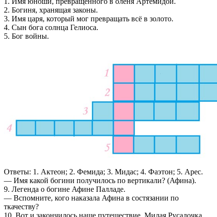
1. Имя юноши, превращенного в оленя Артемидой.
2. Богиня, хранящая законы.
3. Имя царя, который мог превращать всё в золото.
4. Сын бога солнца Гелиоса.
5. Бог войны.
Ответы: 1. Актеон; 2. Фемида; 3. Мидас; 4. Фаэтон; 5. Арес.
— Имя какой богини получилось по вертикали? (Афина).
9. Легенда о богине Афине Палладе.
— Вспомните, кого наказала Афина в состязании по
ткачеству?
10. Вот и закончилось наше путешествие. Милая Русалочка