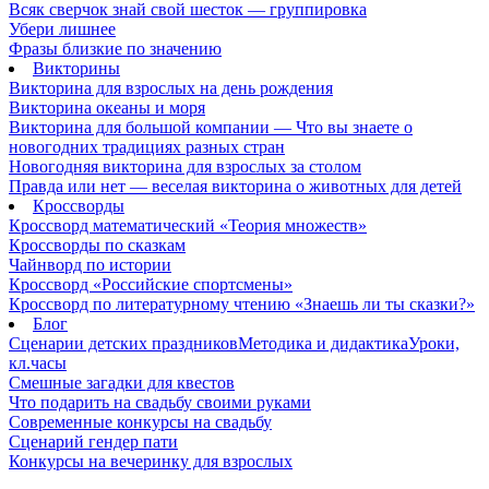
Всяк сверчок знай свой шесток — группировка
Убери лишнее
Фразы близкие по значению
Викторины
Викторина для взрослых на день рождения
Викторина океаны и моря
Викторина для большой компании — Что вы знаете о
новогодних традициях разных стран
Новогодняя викторина для взрослых за столом
Правда или нет — веселая викторина о животных для детей
Кроссворды
Кроссворд математический «Теория множеств»
Кроссворды по сказкам
Чайнворд по истории
Кроссворд «Российские спортсмены»
Кроссворд по литературному чтению «Знаешь ли ты сказки?»
Блог
Сценарии детских праздников
Методика и дидактика
Уроки,
кл.часы
Смешные загадки для квестов
Что подарить на свадьбу своими руками
Современные конкурсы на свадьбу
Сценарий гендер пати
Конкурсы на вечеринку для взрослых