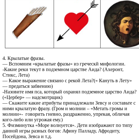
4. Крылатые фразы.
— Вспомним «крылатые фразы» из греческй мифологии.
-Какие реки текут в подземном царстве Аида? (Ахеронт,
Стикс, Лета)
— Какое выражение связано с рекой Лета?(« Кануть в Лету»
— предаться забвению)
-Назовите имя пса, который охранял подземное царство Аида?
(«Цербер» — надсмотрщик)
— Скажите какие атрибуты принадлежали Зевсу и составьте с
ними крылатую фразу. (Гром и молнии – «Метать громы и
молнии»- говорить гневно, раздраженно, упрекая, обличая
кого-либо или угрожая ему.)
5. Физминутка «Море волнуется». Дети изображают по типу
данной игры разных богов: Афину Палладу, Афродиту,
Посейдона, Зевса и т.д.