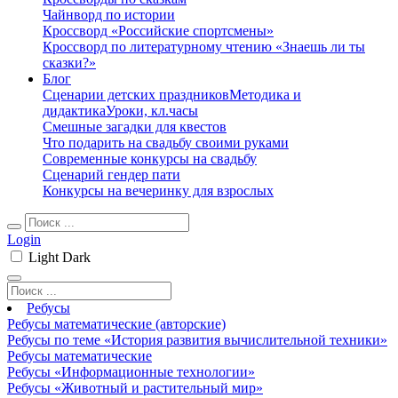
Чайнворд по истории
Кроссворд «Российские спортсмены»
Кроссворд по литературному чтению «Знаешь ли ты
сказки?»
Блог
Сценарии детских праздников
Методика и
дидактика
Уроки, кл.часы
Смешные загадки для квестов
Что подарить на свадьбу своими руками
Современные конкурсы на свадьбу
Сценарий гендер пати
Конкурсы на вечеринку для взрослых
Login
Light
Dark
Ребусы
Ребусы математические (авторские)
Ребусы по теме «История развития вычислительной техники»
Ребусы математические
Ребусы «Информационные технологии»
Ребусы «Животный и растительный мир»