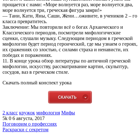
прощается с нами: «Море волнуется раз, море волнуется два,
море волнуется три, греческая фигура замри!»
— Тани, Кати, Яны, Саши, Жени…оживите, в учеников 2 – го
класса превратитесь.
Заключение: Мы повторили всё о богах Архаического и
Классического периодов, посмотрели мифологические
сценки, слушали музыку. Следующим периодом в греческой
мифологии будет период героический, где мы узнаем о героях,
их сражениях со злостью, с силами страха и ненависти, их
победах и поражениях.
11. В конце урока обзор литературы по античной греческой
мифологии, искусству, рассматривание картин, скульптур,
сосудов, ваз в греческом стиле.
Скачать полный конспект урока
2 класс
кружок
мифология
Мифы
5k
0
6 августа, 2017
Поговорим о профессиях
Раскраски с секретом