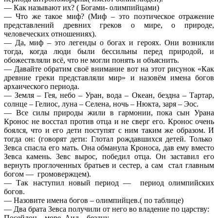
— Как называют их? ( Богами- олимпийцами)
— Что же такое миф? (Миф – это поэтическое отражение
представлений древних греков о мире, о природе,
человеческих отношениях).
— Да, миф – это легенды о богах и героях. Они возникли
тогда, когда люди были бессильны перед природой, и
обожествляли всё, что не могли понять и объяснить.
— Давайте обратим своё внимание вот на этот рисунок «Как
древние греки представляли мир» и назовём имена богов
архаического периода.
— Земля – Гея, небо – Уран, вода – Океан, бездна – Тартар,
солнце – Гелиос, луна – Селена, ночь – Нюкта, заря – Эос.
— Все силы природы жили в гармонии, пока сын Урана
Кронос не восстал против отца и не сверг его. Кронос очень
боялся, что и его дети поступят с ним таким же образом. И
тогда он: (говорят дети: Глотал рождавшихся детей. Только
Зевса спасла его мать. Она обманула Кроноса, дав ему вместо
Зевса камень. Зевс вырос, победил отца. Он заставил его
вернуть проглоченных братьев и сестер, а сам стал главным
богом — громовержцем).
— Так наступил новый период — период олимпийских
богов.
— Назовите имена богов – олимпийцев.( по таблице)
— Два брата Зевса получили от него во владение по царству:
Посейдон – море, Аид – бездну.