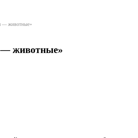
ья — животные»
я — животные»