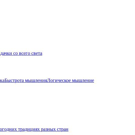
дачки со всего света
ка
Быстрота мышления
Логическое мышление
огодних традициях разных стран