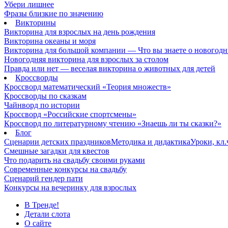
Убери лишнее
Фразы близкие по значению
Викторины
Викторина для взрослых на день рождения
Викторина океаны и моря
Викторина для большой компании — Что вы знаете о новогодн
Новогодняя викторина для взрослых за столом
Правда или нет — веселая викторина о животных для детей
Кроссворды
Кроссворд математический «Теория множеств»
Кроссворды по сказкам
Чайнворд по истории
Кроссворд «Российские спортсмены»
Кроссворд по литературному чтению «Знаешь ли ты сказки?»
Блог
Сценарии детских праздников
Методика и дидактика
Уроки, кл
Смешные загадки для квестов
Что подарить на свадьбу своими руками
Современные конкурсы на свадьбу
Сценарий гендер пати
Конкурсы на вечеринку для взрослых
В Тренде!
Детали слота
О сайте