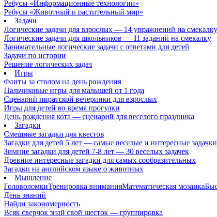
Ребусы «Информационные технологии»
Ребусы «Животный и растительный мир»
Задачи
Логические задачи для взрослых — 14 упражнений на смекалк
Логические задачи для школьников — 11 заданий на смекалку
Занимательные логические задачи с ответами для детей
Задачи по истории
Решение логических задач
Игры
Фанты за столом на день рождения
Пальчиковые игры для малышей от 1 года
Сценарий пиратской вечеринки для взрослых
Игры для детей во время прогулки
День рождения кота — сценарий для веселого праздника
Загадки
Смешные загадки для квестов
Загадки для детей 5 лет — самые веселые и интересные задачки 
Зимние загадки для детей 7-8 лет — 30 веселых задачек
Древние интересные загадки для самых сообразительных
Загадки на английском языке о животных
Мышление
Головоломки
Тренировка внимания
Математическая мозаика
Быс
День знаний
Найди закономерность
Всяк сверчок знай свой шесток — группировка