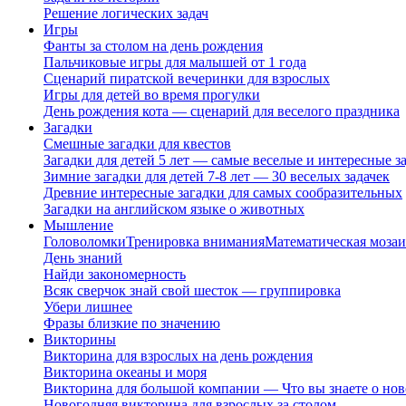
Решение логических задач
Игры
Фанты за столом на день рождения
Пальчиковые игры для малышей от 1 года
Сценарий пиратской вечеринки для взрослых
Игры для детей во время прогулки
День рождения кота — сценарий для веселого праздника
Загадки
Смешные загадки для квестов
Загадки для детей 5 лет — самые веселые и интересные за
Зимние загадки для детей 7-8 лет — 30 веселых задачек
Древние интересные загадки для самых сообразительных
Загадки на английском языке о животных
Мышление
Головоломки
Тренировка внимания
Математическая мозаи
День знаний
Найди закономерность
Всяк сверчок знай свой шесток — группировка
Убери лишнее
Фразы близкие по значению
Викторины
Викторина для взрослых на день рождения
Викторина океаны и моря
Викторина для большой компании — Что вы знаете о нов
Новогодняя викторина для взрослых за столом