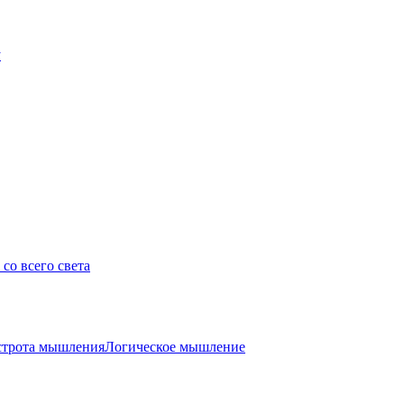
у
со всего света
трота мышления
Логическое мышление