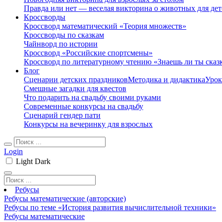
Правда или нет — веселая викторина о животных для дет
Кроссворды
Кроссворд математический «Теория множеств»
Кроссворды по сказкам
Чайнворд по истории
Кроссворд «Российские спортсмены»
Кроссворд по литературному чтению «Знаешь ли ты сказ
Блог
Сценарии детских праздников
Методика и дидактика
Урок
Смешные загадки для квестов
Что подарить на свадьбу своими руками
Современные конкурсы на свадьбу
Сценарий гендер пати
Конкурсы на вечеринку для взрослых
Login
Light
Dark
Ребусы
Ребусы математические (авторские)
Ребусы по теме «История развития вычислительной техники»
Ребусы математические