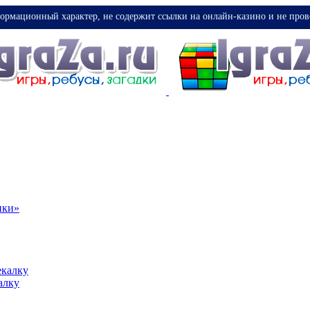
ормационный характер, не содержит ссылки на онлайн-казино и не пров
ики»
екалку
алку