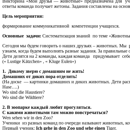
Викторина «Мои друзья — животные» предназначена для учащ
ответы команда получает жетоны. Задания составлены на осно
Цель мероприятия:
формирование коммуникативной компетенции учащихся.
Основные задачи:
Систематизация знаний по теме «Животн
Сегодня мы будем говорить о наших друзьях – животных. Мы р
узнаем, когда будем выполнять разные задания. За правильные
Дети делятся на 2 команды, каждая команда придумывает себе
(« Lustige Kätzchen» , « Kluge Eulen»)
1. Дикому зверю с домашним не жить!
Домашних от диких пора отделить!
(На доске — картинки домашних и диких животных. Дети распре
Hase….)
Wo sind die Haustiere?
Wo sind die Wildtiere?
2. В зоопарке каждый любит прогуляться.
С какими животными там можно повстречаться?
Wen sehen wir in den Zoo?
Ученики из разных команд по очереди называют животных, кот
Первый ученик:
Ich gehe in den Zoo und sehe einen
Tiger.