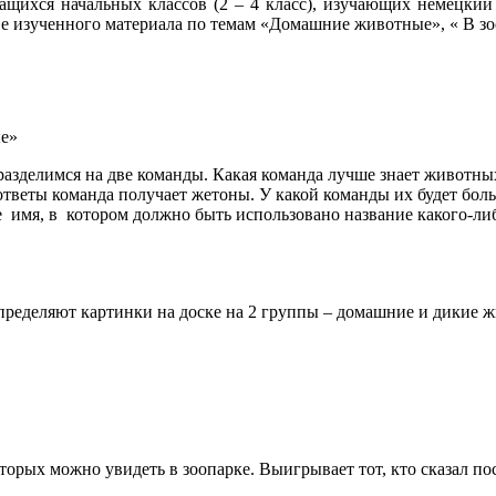
ихся начальных классов (2 – 4 класс), изучающих немецкий 
ве изученного материала по темам «Домашние животные», « В зо
ые»
азделимся на две команды. Какая команда лучше знает животных
 ответы команда получает жетоны. У какой команды их будет бол
 имя, в котором должно быть использовано название какого-ли
деляют картинки на доске на 2 группы – домашние и дикие живо
орых можно увидеть в зоопарке. Выигрывает тот, кто сказал п