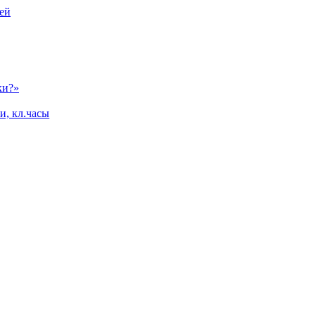
ей
ки?»
и, кл.часы