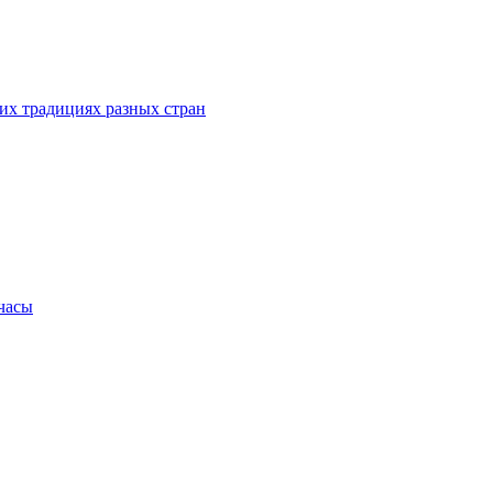
их традициях разных стран
.часы