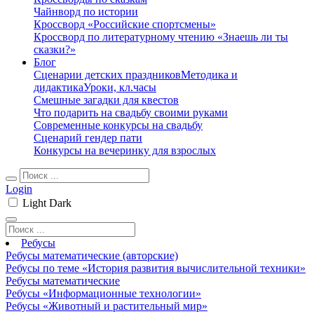
Чайнворд по истории
Кроссворд «Российские спортсмены»
Кроссворд по литературному чтению «Знаешь ли ты
сказки?»
Блог
Сценарии детских праздников
Методика и
дидактика
Уроки, кл.часы
Смешные загадки для квестов
Что подарить на свадьбу своими руками
Современные конкурсы на свадьбу
Сценарий гендер пати
Конкурсы на вечеринку для взрослых
Login
Light
Dark
Ребусы
Ребусы математические (авторские)
Ребусы по теме «История развития вычислительной техники»
Ребусы математические
Ребусы «Информационные технологии»
Ребусы «Животный и растительный мир»