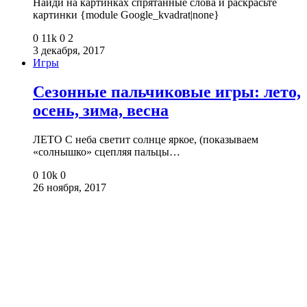
Найди на картинках спрятанные слова и раскрасьте
картинки {module Google_kvadrat|none}
0
11k
0
2
3 декабря, 2017
Игры
Сезонные пальчиковые игры: лето,
осень, зима, весна
ЛЕТО С неба светит солнце яркое, (показываем
«солнышко» сцепляя пальцы…
0
10k
0
26 ноября, 2017