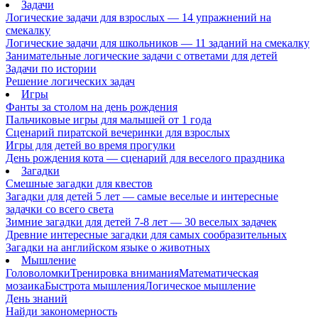
Задачи
Логические задачи для взрослых — 14 упражнений на
смекалку
Логические задачи для школьников — 11 заданий на смекалку
Занимательные логические задачи с ответами для детей
Задачи по истории
Решение логических задач
Игры
Фанты за столом на день рождения
Пальчиковые игры для малышей от 1 года
Сценарий пиратской вечеринки для взрослых
Игры для детей во время прогулки
День рождения кота — сценарий для веселого праздника
Загадки
Смешные загадки для квестов
Загадки для детей 5 лет — самые веселые и интересные
задачки со всего света
Зимние загадки для детей 7-8 лет — 30 веселых задачек
Древние интересные загадки для самых сообразительных
Загадки на английском языке о животных
Мышление
Головоломки
Тренировка внимания
Математическая
мозаика
Быстрота мышления
Логическое мышление
День знаний
Найди закономерность