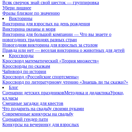
Всяк сверчок знай свой шесток — группировка
Убери лишнее
Фразы близкие по значению
Викторины
Викторина для взрослых на день рождения
Викторина океаны и моря
Викторина для большой компании — Что вы знаете о
новогодних традициях разных стран
Новогодняя викторина для взрослых за столом
Правда или нет — веселая викторина о животных для детей
Кроссворды
Кроссворд математический «Теория множеств»
Кроссворды по сказкам
Чайнворд по истории
Кроссворд «Российские спортсмены»
Кроссворд по литературному чтению «Знаешь ли ты сказки?»
Блог
Сценарии детских праздников
Методика и дидактика
Уроки,
кл.часы
Смешные загадки для квестов
Что подарить на свадьбу своими руками
Современные конкурсы на свадьбу
Сценарий гендер пати
Конкурсы на вечеринку для взрослых