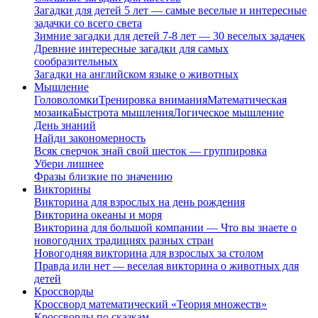
Загадки для детей 5 лет — самые веселые и интересные
задачки со всего света
Зимние загадки для детей 7-8 лет — 30 веселых задачек
Древние интересные загадки для самых
сообразительных
Загадки на английском языке о животных
Мышление
Головоломки
Тренировка внимания
Математическая
мозаика
Быстрота мышления
Логическое мышление
День знаний
Найди закономерность
Всяк сверчок знай свой шесток — группировка
Убери лишнее
Фразы близкие по значению
Викторины
Викторина для взрослых на день рождения
Викторина океаны и моря
Викторина для большой компании — Что вы знаете о
новогодних традициях разных стран
Новогодняя викторина для взрослых за столом
Правда или нет — веселая викторина о животных для
детей
Кроссворды
Кроссворд математический «Теория множеств»
Кроссворды по сказкам