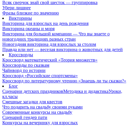
Всяк сверчок знай свой шесток — группировка
Убери лишнее
Фразы близкие по значению
Викторины
Викторина для взрослых на день рождения
Викторина океаны и моря
Викторина для большой компании — Что вы знаете о
новогодних традициях разных стран
Новогодняя викторина для взрослых за столом
Правда или нет — веселая викторина о животных для детей
Кроссворды
Кроссворд математический «Теория множеств»
Кроссворды по сказкам
Чайнворд по истории
Кроссворд «Российские спортсмены»
Кроссворд по литературному чтению «Знаешь ли ты сказки?»
Блог
Сценарии детских праздников
Методика и дидактика
Уроки,
кл.часы
Смешные загадки для квестов
Что подарить на свадьбу своими руками
Современные конкурсы на свадьбу
Сценарий гендер пати
Конкурсы на вечеринку для взрослых