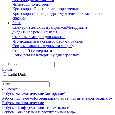
Чайнворд по истории
Кроссворд «Российские спортсмены»
Кроссворд по литературному чтению «Знаешь ли ты
сказки?»
Блог
Сценарии детских праздников
Методика и
дидактика
Уроки, кл.часы
Смешные загадки для квестов
Что подарить на свадьбу своими руками
Современные конкурсы на свадьбу
Сценарий гендер пати
Конкурсы на вечеринку для взрослых
Login
Light
Dark
Ребусы
Ребусы математические (авторские)
Ребусы по теме «История развития вычислительной техники»
Ребусы математические
Ребусы «Информационные технологии»
Ребусы «Животный и растительный мир»