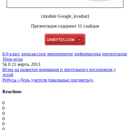
{module Google_kvadrat}
Презентация содержит 11 слайдов
8-9 класс
внеклассное мероприятие
информатика
презентация
Урок-игра
5k
0
21 марта, 2013
Игры на развитие внимания и зрительного восприятия у
детей
Ребусы «День учителя (школьные предметы)»
Reactions
0
0
0
0
0
0