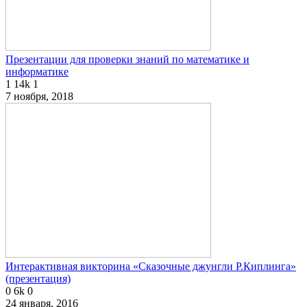
Презентации для проверки знаний по математике и
информатике
1
14k
1
7 ноября, 2018
Интерактивная викторина «Сказочные джунгли Р.Киплинга»
(презентация)
0
6k
0
24 января, 2016