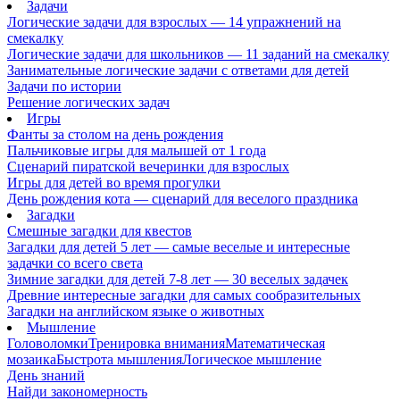
Задачи
Логические задачи для взрослых — 14 упражнений на
смекалку
Логические задачи для школьников — 11 заданий на смекалку
Занимательные логические задачи с ответами для детей
Задачи по истории
Решение логических задач
Игры
Фанты за столом на день рождения
Пальчиковые игры для малышей от 1 года
Сценарий пиратской вечеринки для взрослых
Игры для детей во время прогулки
День рождения кота — сценарий для веселого праздника
Загадки
Смешные загадки для квестов
Загадки для детей 5 лет — самые веселые и интересные
задачки со всего света
Зимние загадки для детей 7-8 лет — 30 веселых задачек
Древние интересные загадки для самых сообразительных
Загадки на английском языке о животных
Мышление
Головоломки
Тренировка внимания
Математическая
мозаика
Быстрота мышления
Логическое мышление
День знаний
Найди закономерность