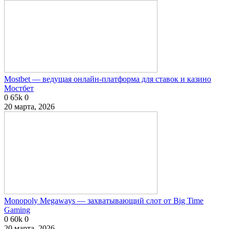
Mostbet — ведущая онлайн-платформа для ставок и казино
Мостбет
0
65k
0
20 марта, 2026
Monopoly Megaways — захватывающий слот от Big Time
Gaming
0
60k
0
20 марта, 2026