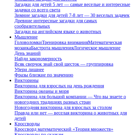
Загадки для детей 5 лет — самые веселые и интересные
задачки со всего света
Зимние загадки для детей 7-8 лет — 30 веселых задачек
Древние интересные загадки для самых
сообразительных
Загадки на английском языке о животных
Мышление
Головоломки
Тренировка внимания
Математическая
мозаика
Быстрота мышления
Логическое мышление
День знаний
Найди закономерность
Всяк сверчок знай свой шесток — группировка
Убери лишнее
Фразы близкие по значению
Викторины
Викторина для взрослых на день рождения
Викторина океаны и моря
Викторина для большой компании — Что вы знаете о
новогодних традициях разных стран
Новогодняя викторина для взрослых за столом
Правда или нет — веселая викторина о животных для
детей
Кроссворды
Кроссворд математический «Теория множеств»
Кроссворды по сказкам