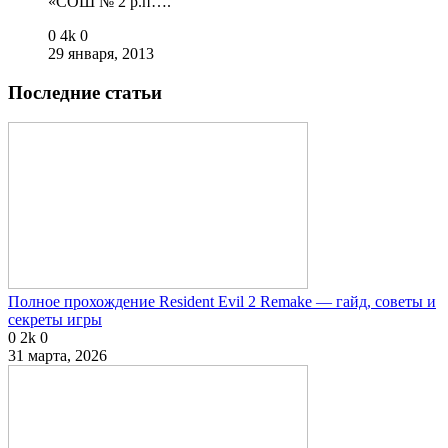
«СОШ № 2 р.п….
0
4k
0
29 января, 2013
Последние статьи
Полное прохождение Resident Evil 2 Remake — гайд, советы и
секреты игры
0
2k
0
31 марта, 2026