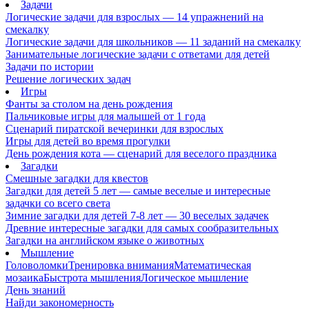
Задачи
Логические задачи для взрослых — 14 упражнений на
смекалку
Логические задачи для школьников — 11 заданий на смекалку
Занимательные логические задачи с ответами для детей
Задачи по истории
Решение логических задач
Игры
Фанты за столом на день рождения
Пальчиковые игры для малышей от 1 года
Сценарий пиратской вечеринки для взрослых
Игры для детей во время прогулки
День рождения кота — сценарий для веселого праздника
Загадки
Смешные загадки для квестов
Загадки для детей 5 лет — самые веселые и интересные
задачки со всего света
Зимние загадки для детей 7-8 лет — 30 веселых задачек
Древние интересные загадки для самых сообразительных
Загадки на английском языке о животных
Мышление
Головоломки
Тренировка внимания
Математическая
мозаика
Быстрота мышления
Логическое мышление
День знаний
Найди закономерность