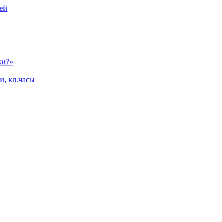
ей
ки?»
и, кл.часы