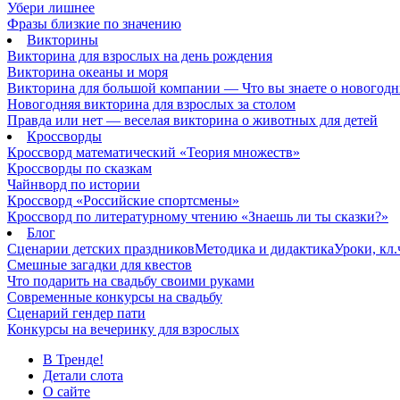
Убери лишнее
Фразы близкие по значению
Викторины
Викторина для взрослых на день рождения
Викторина океаны и моря
Викторина для большой компании — Что вы знаете о новогодн
Новогодняя викторина для взрослых за столом
Правда или нет — веселая викторина о животных для детей
Кроссворды
Кроссворд математический «Теория множеств»
Кроссворды по сказкам
Чайнворд по истории
Кроссворд «Российские спортсмены»
Кроссворд по литературному чтению «Знаешь ли ты сказки?»
Блог
Сценарии детских праздников
Методика и дидактика
Уроки, кл
Смешные загадки для квестов
Что подарить на свадьбу своими руками
Современные конкурсы на свадьбу
Сценарий гендер пати
Конкурсы на вечеринку для взрослых
В Тренде!
Детали слота
О сайте