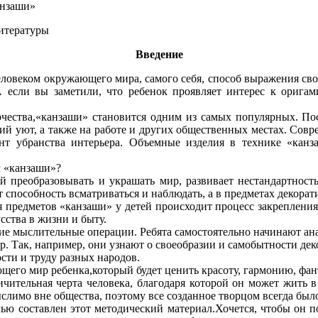
нзаши»
итературы
Введение
ловеком окружающего мира, самого себя, способ выражения свое
А если вы заметили, что ребенок проявляет интерес к орига
орчества,«канзаши» становится одним из самых популярных. По
ний уют, а также на работе и других общественных местах. Сов
нт убранства интерьера. Объемные изделия в технике «канз
м «канзаши»?
й преобразовывать и украшать мир, развивает нестандартност
 способность всматриваться и наблюдать, а в предметах декора
ия предметов «канзаши» у детей происходит процесс закреплени
сства в жизни и быту.
е мыслительные операции. Ребята самостоятельно начинают анал
ор. Так, например, они узнают о своеобразии и самобытности де
ости и труду разных народов.
щего мир ребенка,который будет ценить красоту, гармонию, фан
личительная черта человека, благодаря которой он может жить в
ыслимо вне общества, поэтому все созданное творцом всегда бы
лью составлен этот методический материал.Хочется, чтобы он 