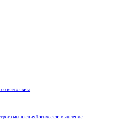
у
со всего света
трота мышления
Логическое мышление