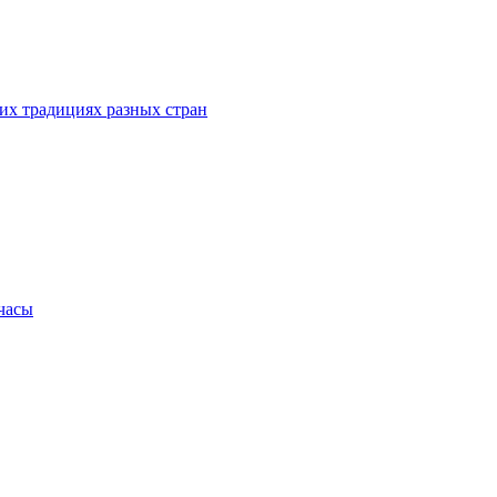
их традициях разных стран
.часы