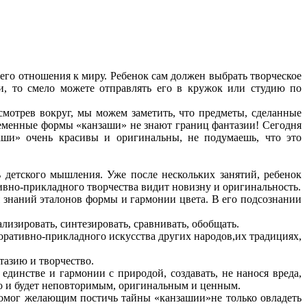
го отношения к миру. Ребенок сам должен выбрать творческое
ми, то смело можете отправлять его в кружок или студию по
смотрев вокруг, мы можем заметить, что предметы, сделанные
ременные формы «канзаши» не знают границ фантазии! Сегодня
аши» очень красивы и оригинальны, не подумаешь, что это
ь детского мышления. Уже после нескольких занятий, ребенок
тивно-прикладного творчества видит новизну и оригинальность.
я знаний эталонов формы и гармонии цвета. В его подсознании
изировать, синтезировать, сравнивать, обобщать.
коративно-прикладного искусства других народов,их традициях,
тазию и творчество.
 единстве и гармонии с природой, создавать, не нанося вреда,
ло и будет неповторимым, оригинальным и ценным.
помог желающим постичь тайны «канзашии»не только овладеть