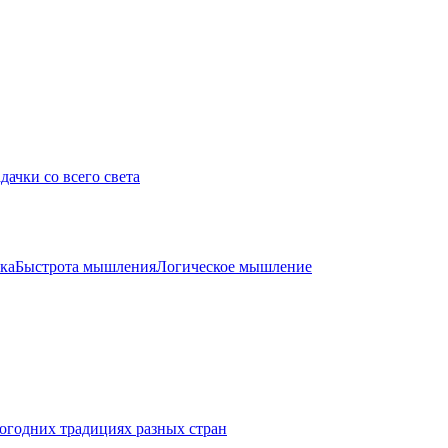
дачки со всего света
ка
Быстрота мышления
Логическое мышление
огодних традициях разных стран