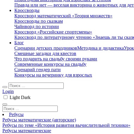
Правда или нет — веселая викторина о животных для дет
Кроссворды
Кроссворд математический «Теория множеств»
Кроссворды по сказкам
Чайнворд по истории
Кроссворд «Российские спортсмены»
Кроссворд по литературному чтению «Знаешь ли ты сказ
Блог
Сценарии детских праздников
Методика и дидактика
Урок
Смешные загадки для квестов
Что подарить на свадьбу своими руками
Современные конкурсы на свадьбу
Сценарий гендер пати
Конкурсы на вечеринку для взрослых
Login
Light
Dark
Ребусы
Ребусы математические (авторские)
Ребусы по теме «История развития вычислительной техники»
Ребусы математические