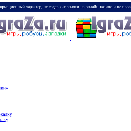
ормационный характер, не содержит ссылки на онлайн-казино и не пров
ики»
екалку
алку