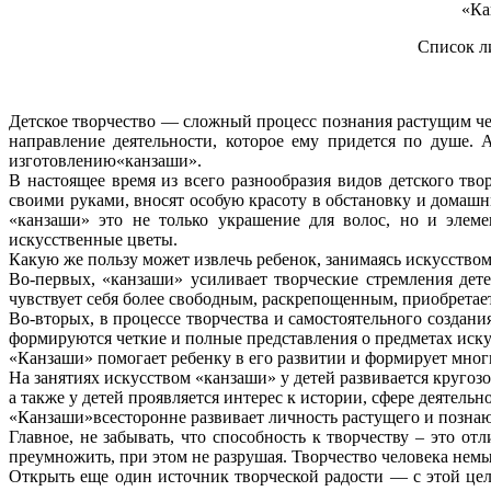
«Ка
Список л
Детское творчество — сложный процесс познания растущим че
направление деятельности, которое ему придется по душе. 
изготовлению«канзаши».
В настоящее время из всего разнообразия видов детского тв
своими руками, вносят особую красоту в обстановку и домаш
«канзаши» это не только украшение для волос, но и элеме
искусственные цветы.
Какую же пользу может извлечь ребенок, занимаясь искусство
Во-первых, «канзаши» усиливает творческие стремления дете
чувствует себя более свободным, раскрепощенным, приобретает
Во-вторых, в процессе творчества и самостоятельного создан
формируются четкие и полные представления о предметах иску
«Канзаши» помогает ребенку в его развитии и формирует многи
На занятиях искусством «канзаши» у детей развивается кругоз
а также у детей проявляется интерес к истории, сфере деятельн
«Канзаши»всесторонне развивает личность растущего и познаю
Главное, не забывать, что способность к творчеству – это от
преумножить, при этом не разрушая. Творчество человека нем
Открыть еще один источник творческой радости — с этой це