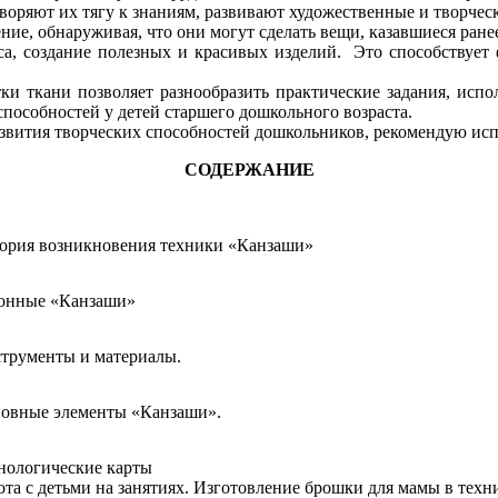
воряют их тягу к знаниям, развивают художественные и творчески
ие, обнаруживая, что они могут сделать вещи, казавшиеся ран
са, создание полезных и красивых изделий. Это способствует 
ки ткани позволяет разнообразить практические задания, испо
способностей у детей старшего дошкольного возраста.
азвития творческих способностей дошкольников, рекомендую исп
СОДЕРЖАНИЕ
ория возникновения техники «Канзаши»
онные «Канзаши»
трументы и материалы.
овные элементы «Канзаши».
нологические карты
ота с детьми на занятиях. Изготовление брошки для мамы в техн