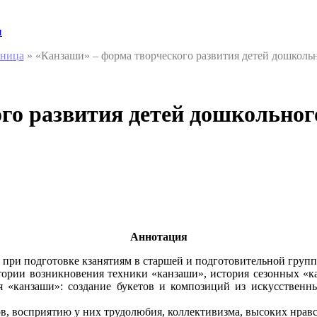
и
аница
»
«Канзаши» – форма творческого развития детей дошкольн
го развития детей дошкольног
Аннотация
при подготовке кзанятиям в старшей и подготовительной групп
тории возникновения техники «канзаши», история сезонных «к
 «канзаши»: создание букетов и композиций из искусственных
, восприятию у них трудолюбия, коллективизма, высоких нравс