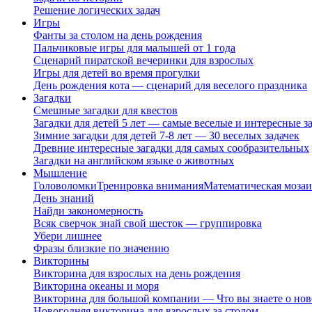
Решение логических задач
Игры
Фанты за столом на день рождения
Пальчиковые игры для малышей от 1 года
Сценарий пиратской вечеринки для взрослых
Игры для детей во время прогулки
День рождения кота — сценарий для веселого праздника
Загадки
Смешные загадки для квестов
Загадки для детей 5 лет — самые веселые и интересные за
Зимние загадки для детей 7-8 лет — 30 веселых задачек
Древние интересные загадки для самых сообразительных
Загадки на английском языке о животных
Мышление
Головоломки
Тренировка внимания
Математическая мозаи
День знаний
Найди закономерность
Всяк сверчок знай свой шесток — группировка
Убери лишнее
Фразы близкие по значению
Викторины
Викторина для взрослых на день рождения
Викторина океаны и моря
Викторина для большой компании — Что вы знаете о нов
Новогодняя викторина для взрослых за столом