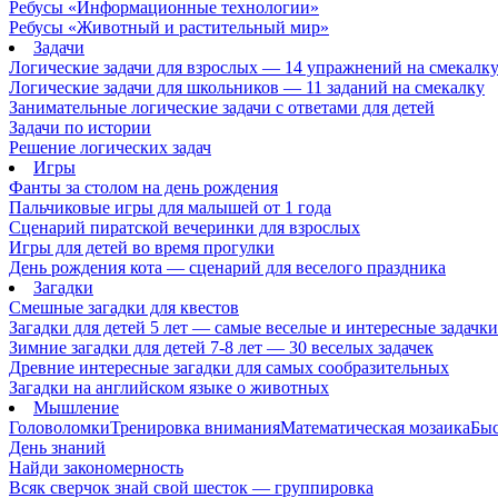
Ребусы «Информационные технологии»
Ребусы «Животный и растительный мир»
Задачи
Логические задачи для взрослых — 14 упражнений на смекалк
Логические задачи для школьников — 11 заданий на смекалку
Занимательные логические задачи с ответами для детей
Задачи по истории
Решение логических задач
Игры
Фанты за столом на день рождения
Пальчиковые игры для малышей от 1 года
Сценарий пиратской вечеринки для взрослых
Игры для детей во время прогулки
День рождения кота — сценарий для веселого праздника
Загадки
Смешные загадки для квестов
Загадки для детей 5 лет — самые веселые и интересные задачки 
Зимние загадки для детей 7-8 лет — 30 веселых задачек
Древние интересные загадки для самых сообразительных
Загадки на английском языке о животных
Мышление
Головоломки
Тренировка внимания
Математическая мозаика
Быс
День знаний
Найди закономерность
Всяк сверчок знай свой шесток — группировка