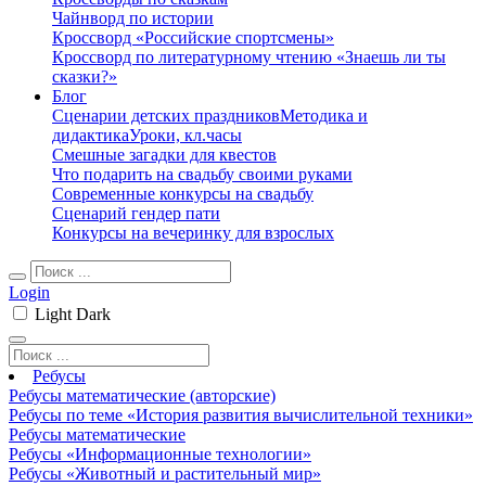
Чайнворд по истории
Кроссворд «Российские спортсмены»
Кроссворд по литературному чтению «Знаешь ли ты
сказки?»
Блог
Сценарии детских праздников
Методика и
дидактика
Уроки, кл.часы
Смешные загадки для квестов
Что подарить на свадьбу своими руками
Современные конкурсы на свадьбу
Сценарий гендер пати
Конкурсы на вечеринку для взрослых
Login
Light
Dark
Ребусы
Ребусы математические (авторские)
Ребусы по теме «История развития вычислительной техники»
Ребусы математические
Ребусы «Информационные технологии»
Ребусы «Животный и растительный мир»