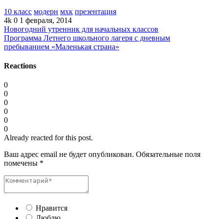
10 класс
модерн
мхк
презентация
4k
0
1 февраля, 2014
Новогодний утренник для начальных классов
Программа Летнего школьного лагеря с дневным
пребыванием «Маленькая страна»
Reactions
0
0
0
0
0
0
Already reacted for this post.
Ваш адрес email не будет опубликован.
Обязательные поля
помечены
*
Нравится
Люблю