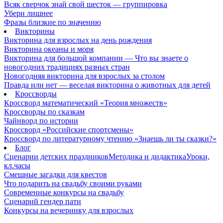
Всяк сверчок знай свой шесток — группировка
Убери лишнее
Фразы близкие по значению
Викторины
Викторина для взрослых на день рождения
Викторина океаны и моря
Викторина для большой компании — Что вы знаете о
новогодних традициях разных стран
Новогодняя викторина для взрослых за столом
Правда или нет — веселая викторина о животных для детей
Кроссворды
Кроссворд математический «Теория множеств»
Кроссворды по сказкам
Чайнворд по истории
Кроссворд «Российские спортсмены»
Кроссворд по литературному чтению «Знаешь ли ты сказки?»
Блог
Сценарии детских праздников
Методика и дидактика
Уроки,
кл.часы
Смешные загадки для квестов
Что подарить на свадьбу своими руками
Современные конкурсы на свадьбу
Сценарий гендер пати
Конкурсы на вечеринку для взрослых