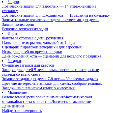
Задачи
Логические задачи для взрослых — 14 упражнений на
смекалку
Логические задачи для школьников — 11 заданий на смекалку
Занимательные логические задачи с ответами для детей
Задачи по истории
Решение логических задач
Игры
Фанты за столом на день рождения
Пальчиковые игры для малышей от 1 года
Сценарий пиратской вечеринки для взрослых
Игры для детей во время прогулки
День рождения кота — сценарий для веселого праздника
Загадки
Смешные загадки для квестов
Загадки для детей 5 лет — самые веселые и интересные
задачки со всего света
Зимние загадки для детей 7-8 лет — 30 веселых задачек
Древние интересные загадки для самых сообразительных
Загадки на английском языке о животных
Мышление
Головоломки
Тренировка внимания
Математическая
мозаика
Быстрота мышления
Логическое мышление
День знаний
Найди закономерность