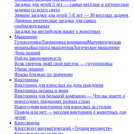
Загадки для детей 5 лет — самые веселые и интересные
задачки со всего света
Зимние загадки для детей 7-8 лет — 30 веселых задачек
Древние интересные загадки для самых
сообразительных
Загадки на английском языке о животных
Мышление
Головоломки
Тренировка внимания
Математическая
мозаика
Быстрота мышления
Логическое мышление
День знаний
Найди закономерность
Всяк сверчок знай свой шесток — группировка
Убери лишнее
Фразы близкие по значению
Викторины
Викторина для взрослых на день рождения
Викторина океаны и моря
Викторина для большой компании — Что вы знаете о
новогодних традициях разных стран
Новогодняя викторина для взрослых за столом
Правда или нет — веселая викторина о животных для
детей
Кроссворды
Кроссворд математический «Теория множеств»
Кроссворды по сказкам