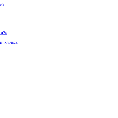
ей
ки?»
и, кл.часы