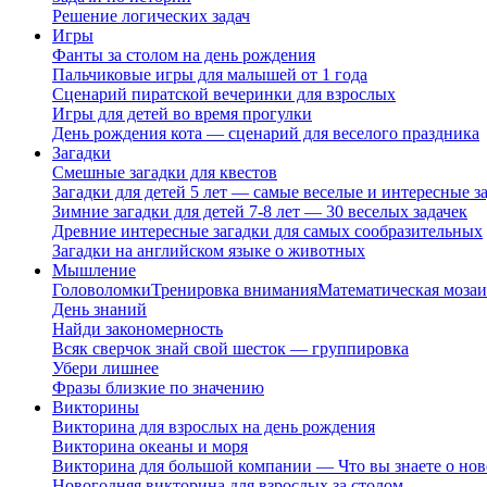
Решение логических задач
Игры
Фанты за столом на день рождения
Пальчиковые игры для малышей от 1 года
Сценарий пиратской вечеринки для взрослых
Игры для детей во время прогулки
День рождения кота — сценарий для веселого праздника
Загадки
Смешные загадки для квестов
Загадки для детей 5 лет — самые веселые и интересные за
Зимние загадки для детей 7-8 лет — 30 веселых задачек
Древние интересные загадки для самых сообразительных
Загадки на английском языке о животных
Мышление
Головоломки
Тренировка внимания
Математическая мозаи
День знаний
Найди закономерность
Всяк сверчок знай свой шесток — группировка
Убери лишнее
Фразы близкие по значению
Викторины
Викторина для взрослых на день рождения
Викторина океаны и моря
Викторина для большой компании — Что вы знаете о нов
Новогодняя викторина для взрослых за столом