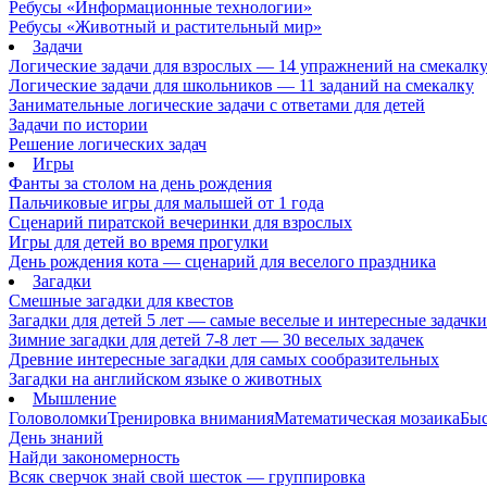
Ребусы «Информационные технологии»
Ребусы «Животный и растительный мир»
Задачи
Логические задачи для взрослых — 14 упражнений на смекалк
Логические задачи для школьников — 11 заданий на смекалку
Занимательные логические задачи с ответами для детей
Задачи по истории
Решение логических задач
Игры
Фанты за столом на день рождения
Пальчиковые игры для малышей от 1 года
Сценарий пиратской вечеринки для взрослых
Игры для детей во время прогулки
День рождения кота — сценарий для веселого праздника
Загадки
Смешные загадки для квестов
Загадки для детей 5 лет — самые веселые и интересные задачки 
Зимние загадки для детей 7-8 лет — 30 веселых задачек
Древние интересные загадки для самых сообразительных
Загадки на английском языке о животных
Мышление
Головоломки
Тренировка внимания
Математическая мозаика
Быс
День знаний
Найди закономерность
Всяк сверчок знай свой шесток — группировка