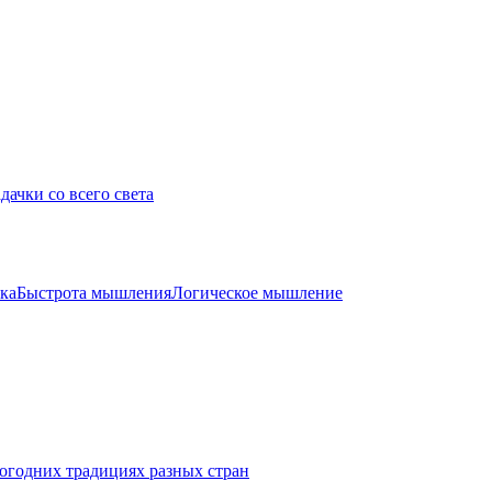
дачки со всего света
ка
Быстрота мышления
Логическое мышление
огодних традициях разных стран