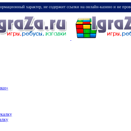
ормационный характер, не содержит ссылки на онлайн-казино и не пров
ики»
екалку
алку