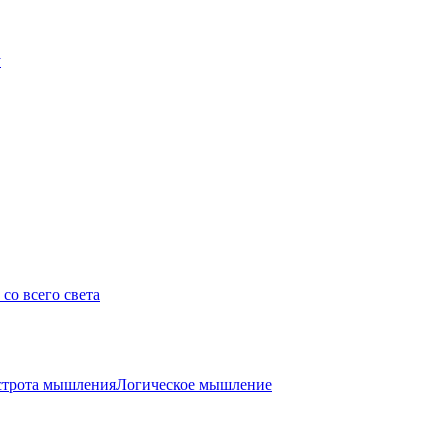
у
со всего света
трота мышления
Логическое мышление