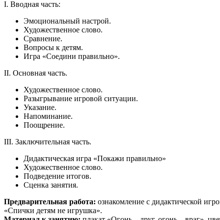
I. Вводная часть:
Эмоциональный настрой.
Художественное слово.
Сравнение.
Вопросы к детям.
Игра «Соедини правильно».
II. Основная часть.
Художественное слово.
Разыгрывание игровой ситуации.
Указание.
Напоминание.
Поощрение.
III. Заключительная часть.
Дидактическая игра «Покажи правильно»
Художественное слово.
Подведение итогов.
Сценка занятия.
Предварительная работа:
ознакомление с дидактической игрой
«Спички детям не игрушка».
Материал к занятию:
плакат «Огонь – друг, огонь – враг», цв