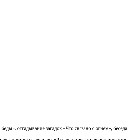
беды», отгадывание загадок «Что связано с огнём», беседа
очка, карточки для игры «Раз, два, три, что верно покажи»,