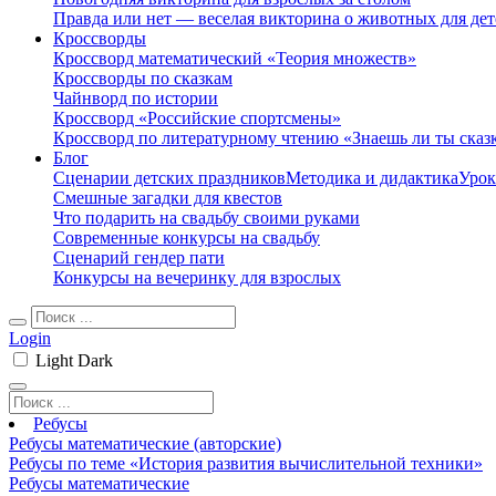
Правда или нет — веселая викторина о животных для дет
Кроссворды
Кроссворд математический «Теория множеств»
Кроссворды по сказкам
Чайнворд по истории
Кроссворд «Российские спортсмены»
Кроссворд по литературному чтению «Знаешь ли ты сказ
Блог
Сценарии детских праздников
Методика и дидактика
Урок
Смешные загадки для квестов
Что подарить на свадьбу своими руками
Современные конкурсы на свадьбу
Сценарий гендер пати
Конкурсы на вечеринку для взрослых
Login
Light
Dark
Ребусы
Ребусы математические (авторские)
Ребусы по теме «История развития вычислительной техники»
Ребусы математические