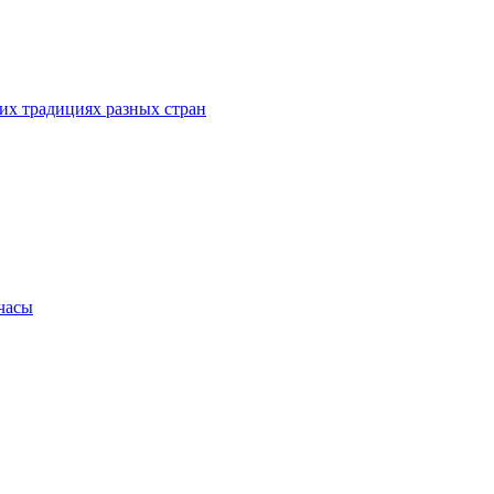
их традициях разных стран
.часы