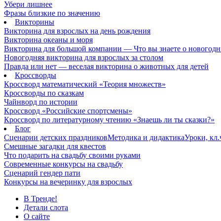
Убери лишнее
Фразы близкие по значению
Викторины
Викторина для взрослых на день рождения
Викторина океаны и моря
Викторина для большой компании — Что вы знаете о новогодн
Новогодняя викторина для взрослых за столом
Правда или нет — веселая викторина о животных для детей
Кроссворды
Кроссворд математический «Теория множеств»
Кроссворды по сказкам
Чайнворд по истории
Кроссворд «Российские спортсмены»
Кроссворд по литературному чтению «Знаешь ли ты сказки?»
Блог
Сценарии детских праздников
Методика и дидактика
Уроки, кл
Смешные загадки для квестов
Что подарить на свадьбу своими руками
Современные конкурсы на свадьбу
Сценарий гендер пати
Конкурсы на вечеринку для взрослых
В Тренде!
Детали слота
О сайте