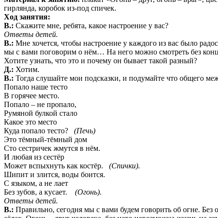
гирлянда, коробок из-под спичек.
Ход занятия:
В.:
Скажите мне, ребята, какое настроение у вас?
Ответы детей.
В.:
Мне хочется, чтобы настроение у каждого из вас было радо
мы с вами поговорим о нём… На него можно смотреть без конца
Хотите узнать, что это и почему он бывает такой разный?
Д.:
Хотим.
В.:
Тогда слушайте мои подсказки, и подумайте что общего ме
Попало наше тесто
В горячее место.
Попало – не пропало,
Румяной булкой стало
Какое это место
Куда попало тесто?
(Печь)
Это тёмный-тёмный дом
Сто сестричек жмутся в нём.
И любая из сестёр
Может вспыхнуть как костёр.
(Спички).
Шипит и злится, воды боится.
С языком, а не лает
Без зубов, а кусает.
(Огонь).
Ответы детей.
В.:
Правильно, сегодня мы с вами будем говорить об огне. Без 