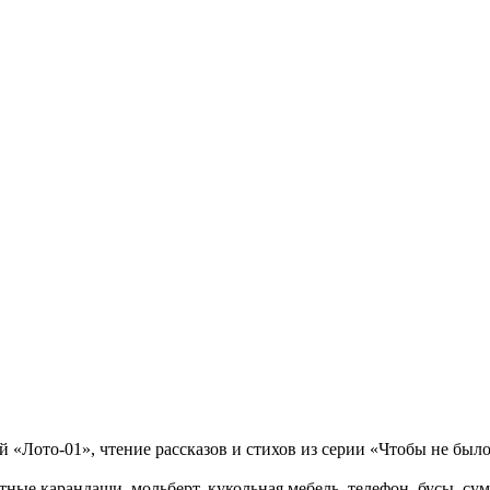
 «Лото-01», чтение рассказов и стихов из серии «Чтобы не было 
етные карандаши, мольберт, кукольная мебель, телефон, бусы, сум