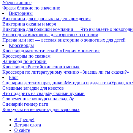
Убери лишнее
Фразы близкие по значению
Викторины
Викторина для взрослых на день рождения
Викторина океаны и моря
Викторина для большой компании — Что вы знаете о новогодн
Новогодняя викторина для взрослых за столом
Правда или нет — веселая викторина о животных для детей
Кроссворды
Кроссворд математический «Теория множеств»
Кроссворды по сказкам
Чайнворд по истории
Кроссворд «Российские спортсмены»
Кроссворд по литературному чтению «Знаешь ли ты сказки?»
Блог
Сценарии детских праздников
Методика и дидактика
Уроки, кл
Смешные загадки для квестов
Что подарить на свадьбу своими руками
Современные конкурсы на свадьбу
Сценарий гендер пати
Конкурсы на вечеринку для взрослых
В Тренде!
Детали слота
О сайте