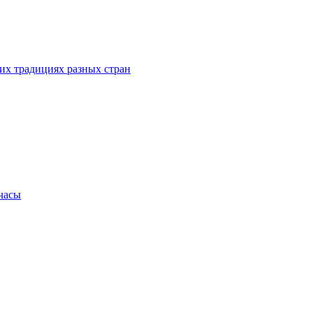
их традициях разных стран
.часы