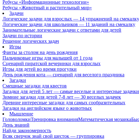
Ребусы «Информационные технологии»
Ребусы «Животный и растительный мир»
Задачи
Логические задачи для взрослых — 14 упражнений на смекалк
Логические задачи для школьников — 11 заданий на смекалку
Занимательные логические задачи с ответами для детей
Задачи по истории
Решение логических задач
Игры
Фанты за столом на день рождения
Пальчиковые игры для малышей от 1 года
Сценарий пиратской вечеринки для взрослых
Игры для детей во время прогулки
День рождения кота — сценарий для веселого праздника
Загадки
Смешные загадки для квестов
Загадки для детей 5 лет — самые веселые и интересные задачки 
Зимние загадки для детей 7-8 лет — 30 веселых задачек
Древние интересные загадки для самых сообразительных
Загадки на английском языке о животных
Мышление
Головоломки
Тренировка внимания
Математическая мозаика
Быс
День знаний
Найди закономерность
Всяк сверчок знай свой шесток — группировка