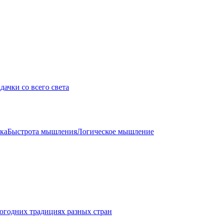
дачки со всего света
ка
Быстрота мышления
Логическое мышление
огодних традициях разных стран