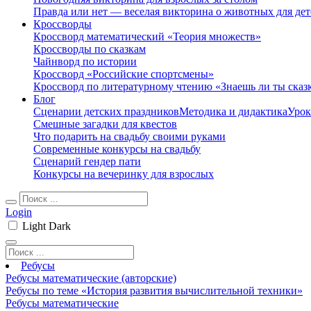
Правда или нет — веселая викторина о животных для дет
Кроссворды
Кроссворд математический «Теория множеств»
Кроссворды по сказкам
Чайнворд по истории
Кроссворд «Российские спортсмены»
Кроссворд по литературному чтению «Знаешь ли ты сказ
Блог
Сценарии детских праздников
Методика и дидактика
Урок
Смешные загадки для квестов
Что подарить на свадьбу своими руками
Современные конкурсы на свадьбу
Сценарий гендер пати
Конкурсы на вечеринку для взрослых
Login
Light
Dark
Ребусы
Ребусы математические (авторские)
Ребусы по теме «История развития вычислительной техники»
Ребусы математические