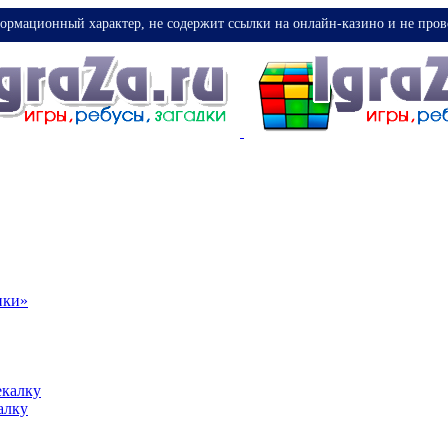
ормационный характер, не содержит ссылки на онлайн-казино и не пров
ики»
екалку
алку