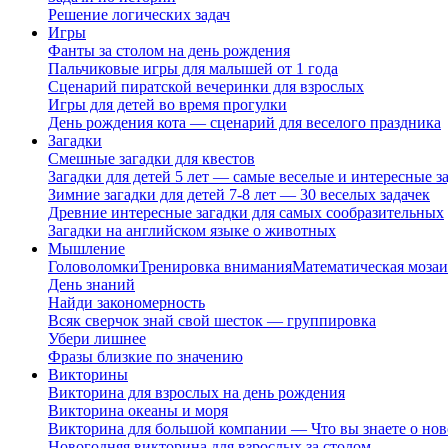
Решение логических задач
Игры
Фанты за столом на день рождения
Пальчиковые игры для малышей от 1 года
Сценарий пиратской вечеринки для взрослых
Игры для детей во время прогулки
День рождения кота — сценарий для веселого праздника
Загадки
Смешные загадки для квестов
Загадки для детей 5 лет — самые веселые и интересные за
Зимние загадки для детей 7-8 лет — 30 веселых задачек
Древние интересные загадки для самых сообразительных
Загадки на английском языке о животных
Мышление
Головоломки
Тренировка внимания
Математическая мозаи
День знаний
Найди закономерность
Всяк сверчок знай свой шесток — группировка
Убери лишнее
Фразы близкие по значению
Викторины
Викторина для взрослых на день рождения
Викторина океаны и моря
Викторина для большой компании — Что вы знаете о нов
Новогодняя викторина для взрослых за столом