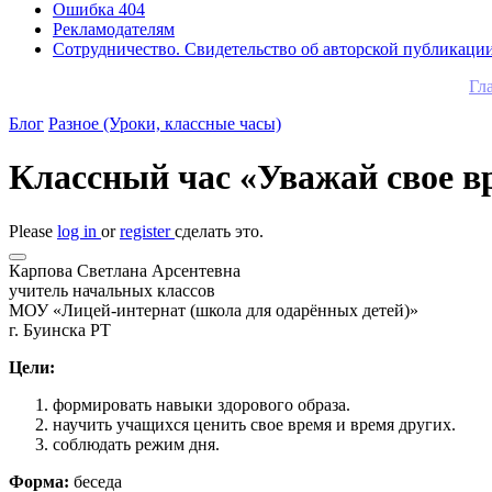
Ошибка 404
Рекламодателям
Сотрудничество. Свидетельство об авторской публикаци
Гл
Блог
Разное (Уроки, классные часы)
Классный час «Уважай свое в
Please
log in
or
register
сделать это.
Карпова Светлана Арсентевна
учитель начальных классов
МОУ «Лицей-интернат (школа для одарённых детей)»
г. Буинска РТ
Цели:
формировать навыки здорового образа.
научить учащихся ценить свое время и время других.
соблюдать режим дня.
Форма:
беседа