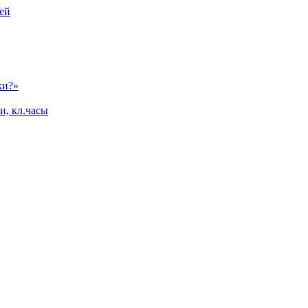
ей
ки?»
и, кл.часы