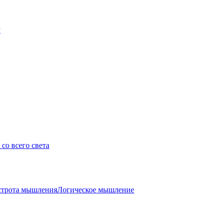
у
со всего света
трота мышления
Логическое мышление