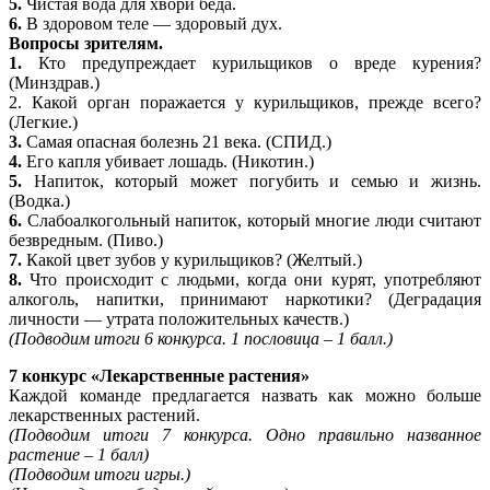
5.
Чистая вода для хвори беда.
6.
В здоровом теле — здоровый дух.
Вопросы зрителям.
1.
Кто предупреждает курильщиков о вреде курения?
(Минздрав.)
2. Какой орган поражается у курильщиков, прежде всего?
(Легкие.)
3.
Самая опасная болезнь 21 века. (СПИД.)
4.
Его капля убивает лошадь. (Никотин.)
5.
Напиток, который может погубить и семью и жизнь.
(Водка.)
6.
Слабоалкогольный напиток, который многие люди считают
безвредным. (Пиво.)
7.
Какой цвет зубов у курильщиков? (Желтый.)
8.
Что происходит с людьми, когда они курят, употребляют
алкоголь, напитки, принимают наркотики? (Деградация
личности — утрата положительных качеств.)
(Подводим итоги 6 конкурса. 1 пословица – 1 балл.)
7 конкурс «Лекарственные растения»
Каждой команде предлагается назвать как можно больше
лекарственных растений.
(Подводим итоги 7 конкурса. Одно правильно названное
растение – 1 балл)
(Подводим итоги игры.)