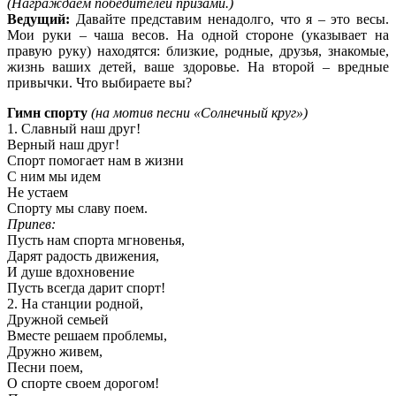
(Награждаем победителей призами.)
Ведущий:
Давайте представим ненадолго, что я – это весы.
Мои руки – чаша весов. На одной стороне (указывает на
правую руку) находятся: близкие, родные, друзья, знакомые,
жизнь ваших детей, ваше здоровье. На второй – вредные
привычки. Что выбираете вы?
Гимн спорту
(на мотив песни «Солнечный круг»)
1. Славный наш друг!
Верный наш друг!
Спорт помогает нам в жизни
С ним мы идем
Не устаем
Спорту мы славу поем.
Припев:
Пусть нам спорта мгновенья,
Дарят радость движения,
И душе вдохновение
Пусть всегда дарит спорт!
2. На станции родной,
Дружной семьей
Вместе решаем проблемы,
Дружно живем,
Песни поем,
О спорте своем дорогом!