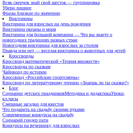
Всяк сверчок знай свой шесток — группировка
Убери лишнее
Фразы близкие по значению
Викторины
Викторина для взрослых на день рождения
Викторина океаны и моря
Викторина для большой компании — Что вы знаете о
новогодних традициях разных стран
Новогодняя викторина для взрослых за столом
Правда или нет — веселая викторина о животных для детей
Кроссворды
Кроссворд математический «Теория множеств»
Кроссворды по сказкам
Чайнворд по истории
Кроссворд «Российские спортсмены»
Кроссворд по литературному чтению «Знаешь ли ты сказки?»
Блог
Сценарии детских праздников
Методика и дидактика
Уроки,
кл.часы
Смешные загадки для квестов
Что подарить на свадьбу своими руками
Современные конкурсы на свадьбу
Сценарий гендер пати
Конкурсы на вечеринку для взрослых