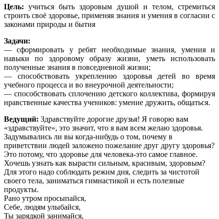
Цель:
учиться быть здоровым душой и телом, стремиться
строить своё здоровье, применяя знания и умения в согласии с
законами природы и бытия
Задачи:
— сформировать у ребят необходимые знания, умения и
навыки по здоровому образу жизни, уметь использовать
полученные знания в повседневной жизни;
— способствовать укреплению здоровья детей во время
учебного процесса и во внеурочной деятельности;
— способствовать сплочению детского коллектива, формируя
нравственные качества учеников: умение дружить, общаться.
Ведущий:
Здравствуйте дорогие друзья! Я говорю вам
«здравствуйте», это значит, что я вам всем желаю здоровья.
Задумывались ли вы когда-нибудь о том, почему в
приветствии людей заложено пожелание друг другу здоровья?
Это потому, что здоровье для человека-это самое главное.
Хочешь узнать как вырасти сильным, красивым, здоровым?
Для этого надо соблюдать режим дня, следить за чистотой
своего тела, заниматься гимнастикой и есть полезные
продукты.
Рано утром просыпайся,
Себе, людям улыбайся,
Ты зарядкой занимайся,