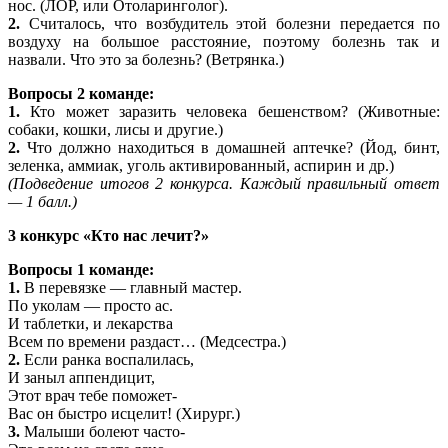
нос. (ЛОР, или Отоларинголог).
2.
Считалось, что возбудитель этой болезни передается по
воздуху на большое расстояние, поэтому болезнь так и
назвали. Что это за болезнь? (Ветрянка.)
Вопросы 2 команде:
1.
Кто может заразить человека бешенством? (Животные:
собаки, кошки, лисы и другие.)
2.
Что должно находиться в домашней аптечке? (Йод, бинт,
зеленка, аммиак, уголь активированный, аспирин и др.)
(Подведение итогов 2 конкурса. Каждый правильный ответ
— 1 балл.)
3 конкурс «Кто нас лечит?»
Вопросы 1 команде:
1.
В перевязке — главный мастер.
По уколам — просто ас.
И таблетки, и лекарства
Всем по времени раздаст… (Медсестра.)
2.
Если ранка воспалилась,
И заныл аппендицит,
Этот врач тебе поможет-
Вас он быстро исцелит! (Хирург.)
3.
Малыши болеют часто-