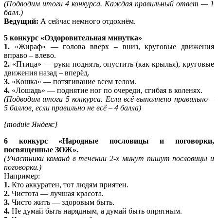
(Подводим итоги 4 конкурса. Каждая правильный ответ — 1
балл.)
Ведущий:
А сейчас немного отдохнём.
5 конкурс «Оздоровительная минутка»
1.
«Жираф» — голова вверх – вниз, круговые движения
вправо – влево.
2.
«Птица» — руки поднять, опустить (как крылья), круговые
движения назад – вперёд.
3.
«Кошка» — потягивание всем телом.
4.
«Лошадь» — поднятие ног по очереди, сгибая в коленях.
(Подводим итоги 5 конкурса. Если всё выполнено правильно –
5 баллов, если правильно не всё – 4 балла)
{module Яндекс}
6 конкурс «Народные пословицы и поговорки,
посвященные ЗОЖ».
(Участники команд в течении 2-х минут пишут пословицы и
поговорки.)
Например:
1.
Кто аккуратен, тот людям приятен.
2.
Чистота — лучшая красота.
3.
Чисто жить — здоровым быть.
4.
Не думай быть нарядным, а думай быть опрятным.