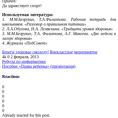
Припев:
Да здравствует спорт!
Используемая литература:
1. М.М.Безруких, Т.А.Филиппова. Рабочая тетрадь для
школьников. «Разговор о правильном питании»
2. Л.А.Обухова, Н.А. Лемяскина. «Тридцать уроков здоровья»
3. М.М.Безруких, Т.А. Филиппова, А.Г. Макеева. «Две недели в
лагере здоровья»
4. Журналы «ПедСовет»
Береги здоровье смолоду!
Внеклассное
мероприятие
4k
0
2 февраля, 2013
Ребусы по информатике
Пособие «Права ребенка» (презентация)
Reactions
0
0
0
0
0
0
Already reacted for this post.