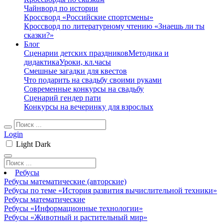
Чайнворд по истории
Кроссворд «Российские спортсмены»
Кроссворд по литературному чтению «Знаешь ли ты
сказки?»
Блог
Сценарии детских праздников
Методика и
дидактика
Уроки, кл.часы
Смешные загадки для квестов
Что подарить на свадьбу своими руками
Современные конкурсы на свадьбу
Сценарий гендер пати
Конкурсы на вечеринку для взрослых
Login
Light
Dark
Ребусы
Ребусы математические (авторские)
Ребусы по теме «История развития вычислительной техники»
Ребусы математические
Ребусы «Информационные технологии»
Ребусы «Животный и растительный мир»