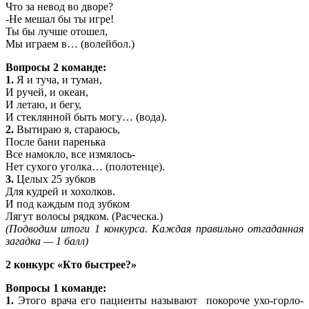
Что за невод во дворе?
-Не мешал бы ты игре!
Ты бы лучше отошел,
Мы играем в… (волейбол.)
Вопросы 2 команде:
1.
Я и туча, и туман,
И ручей, и океан,
И летаю, и бегу,
И стеклянной быть могу… (вода).
2.
Вытираю я, стараюсь,
После бани паренька
Все намокло, все измялось-
Нет сухого уголка… (полотенце).
3.
Целых 25 зубков
Для кудрей и хохолков.
И под каждым под зубком
Лягут волосы рядком. (Расческа.)
(Подводим итоги 1 конкурса. Каждая правильно отгаданная
загадка — 1 балл)
2 конкурс «Кто быстрее?»
Вопросы 1 команде:
1.
Этого врача его пациенты называют покороче ухо-горло-