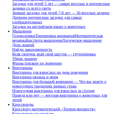
Загадки для детей 5 лет — самые веселые и интересные
задачки со всего света
Зимние загадки для детей 7-8 лет — 30 веселых задачек
Древние интересные загадки для самых
сообразительных
Загадки на английском языке о животных
Мышление
Головоломки
Тренировка внимания
Математическая
мозаика
Быстрота мышления
Логическое мышление
День знаний
Найди закономерность
Всяк сверчок знай свой шесток — группировка
Убери лишнее
Фразы близкие по значению
Викторины
Викторина для взрослых на день рождения
Викторина океаны и моря
Викторина для большой компании — Что вы знаете о
новогодних традициях разных стран
Новогодняя викторина для взрослых за столом
Правда или нет — веселая викторина о животных для
детей
Кроссворды
Кроссворд математический «Теория множеств»
Кроссворды по сказкам