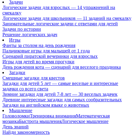
Задачи
Логические задачи для взрослых — 14 упражнений на
смекалку
Логические задачи для школьников — 11 заданий на смекалку
Занимательные логические задачи с ответами для детей
Задачи по истории
Решение логических задач
Игры
Фанты за столом на день рождения
Пальчиковые игры для малышей от 1 года
Сценарий пиратской вечеринки для взрослых
Игры для детей во время прогулки
День рождения кота — сценарий для веселого праздника
Загадки
Смешные загадки для квестов
Загадки для детей 5 лет — самые веселые и интересные
задачки со всего света
Зимние загадки для детей 7-8 лет — 30 веселых задачек
Древние интересные загадки для самых сообразительных
Загадки на английском языке о животных
Мышление
Головоломки
Тренировка внимания
Математическая
мозаика
Быстрота мышления
Логическое мышление
День знаний
Найди закономерность