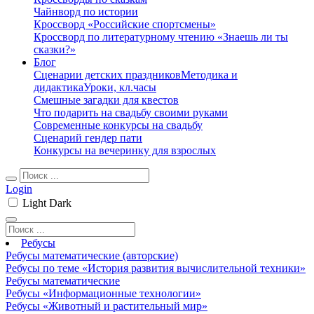
Чайнворд по истории
Кроссворд «Российские спортсмены»
Кроссворд по литературному чтению «Знаешь ли ты
сказки?»
Блог
Сценарии детских праздников
Методика и
дидактика
Уроки, кл.часы
Смешные загадки для квестов
Что подарить на свадьбу своими руками
Современные конкурсы на свадьбу
Сценарий гендер пати
Конкурсы на вечеринку для взрослых
Login
Light
Dark
Ребусы
Ребусы математические (авторские)
Ребусы по теме «История развития вычислительной техники»
Ребусы математические
Ребусы «Информационные технологии»
Ребусы «Животный и растительный мир»