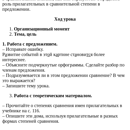
роль прилагательных в сравнительной степени в
предложении.
Ход урока
Организационный момент
Тема, цель
1. Работа с предложением.
– Исправьте ошибку.
Р
а
звитие событий в эт
о
й к
а
ртине ст
а
нови
тс
я более
интереснее.
– Объясните подчеркнутые орфограммы. Сделайте разбор по
членам предложения.
– Подразумевается ли в этом предложении сравнение? В чем
это выражается?
– Запишите тему урока.
Работа с теоретическим материалом.
– Прочитайте о степенях сравнения имен прилагательных в
учебнике на с. 116.
– Опишите эти дома, используя прилагательные в разных
формах степеней сравнения.