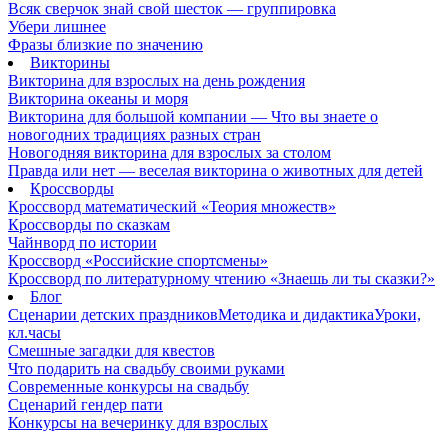
Всяк сверчок знай свой шесток — группировка
Убери лишнее
Фразы близкие по значению
Викторины
Викторина для взрослых на день рождения
Викторина океаны и моря
Викторина для большой компании — Что вы знаете о
новогодних традициях разных стран
Новогодняя викторина для взрослых за столом
Правда или нет — веселая викторина о животных для детей
Кроссворды
Кроссворд математический «Теория множеств»
Кроссворды по сказкам
Чайнворд по истории
Кроссворд «Российские спортсмены»
Кроссворд по литературному чтению «Знаешь ли ты сказки?»
Блог
Сценарии детских праздников
Методика и дидактика
Уроки,
кл.часы
Смешные загадки для квестов
Что подарить на свадьбу своими руками
Современные конкурсы на свадьбу
Сценарий гендер пати
Конкурсы на вечеринку для взрослых