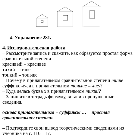
Упражнение 281.
4. Исследовательская работа.
– Рассмотрите запись и скажите, как образуется простая форма
сравнительной степени.
красивый – красивее
тихий – тише
тонкий – тоньше
– Почему в прилагательном сравнительной степени
тише
суффикс
-е-
, а в прилагательном
тоньше
–
-ше-
?
– Куда делась буква
х
в прилагательном
тихий?
– Запишите в тетрадь формулу, вставив пропущенные
сведения.
основа прилагательного + суффиксы … =
простая
сравнительная степень
– Подтвердите свои вывод теоретическими сведениями из
учебника на с. 116–117.