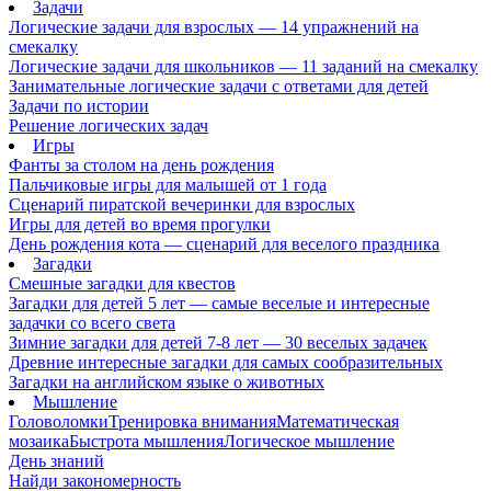
Задачи
Логические задачи для взрослых — 14 упражнений на
смекалку
Логические задачи для школьников — 11 заданий на смекалку
Занимательные логические задачи с ответами для детей
Задачи по истории
Решение логических задач
Игры
Фанты за столом на день рождения
Пальчиковые игры для малышей от 1 года
Сценарий пиратской вечеринки для взрослых
Игры для детей во время прогулки
День рождения кота — сценарий для веселого праздника
Загадки
Смешные загадки для квестов
Загадки для детей 5 лет — самые веселые и интересные
задачки со всего света
Зимние загадки для детей 7-8 лет — 30 веселых задачек
Древние интересные загадки для самых сообразительных
Загадки на английском языке о животных
Мышление
Головоломки
Тренировка внимания
Математическая
мозаика
Быстрота мышления
Логическое мышление
День знаний
Найди закономерность