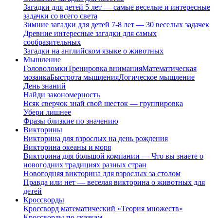
Загадки для детей 5 лет — самые веселые и интересные
задачки со всего света
Зимние загадки для детей 7-8 лет — 30 веселых задачек
Древние интересные загадки для самых
сообразительных
Загадки на английском языке о животных
Мышление
Головоломки
Тренировка внимания
Математическая
мозаика
Быстрота мышления
Логическое мышление
День знаний
Найди закономерность
Всяк сверчок знай свой шесток — группировка
Убери лишнее
Фразы близкие по значению
Викторины
Викторина для взрослых на день рождения
Викторина океаны и моря
Викторина для большой компании — Что вы знаете о
новогодних традициях разных стран
Новогодняя викторина для взрослых за столом
Правда или нет — веселая викторина о животных для
детей
Кроссворды
Кроссворд математический «Теория множеств»
Кроссворды по сказкам