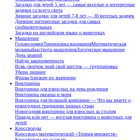
Загадки для детей 5 лет — самые веселые и интересные
задачки со всего света
Зимние загадки для детей 7-8 лет — 30 веселых задачек
Древние интересные загадки для самых
сообразительных
Загадки на английском языке о животных
Мышление
Головоломки
Тренировка внимания
Математическая
мозаика
Быстрота мышления
Логическое мышление
День знаний
Найди закономерность
Всяк сверчок знай свой шесток — группировка
Убери лишнее
Фразы близкие по значению
Викторины
Викторина для взрослых на день рождения
Викторина океаны и моря
Викторина для большой компании — Что вы знаете о
новогодних традициях разных стран
Новогодняя викторина для взрослых за столом
Правда или нет — веселая викторина о животных для
детей
Кроссворды
Кроссворд математический «Теория множеств»
Кроссворды по сказкам