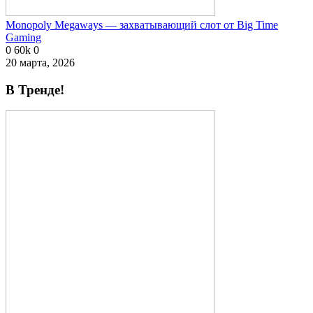
Monopoly Megaways — захватывающий слот от Big Time
Gaming
0
60k
0
20 марта, 2026
В Тренде!