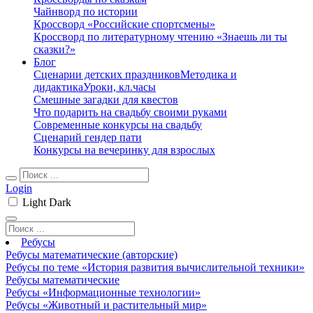
Чайнворд по истории
Кроссворд «Российские спортсмены»
Кроссворд по литературному чтению «Знаешь ли ты
сказки?»
Блог
Сценарии детских праздников
Методика и
дидактика
Уроки, кл.часы
Смешные загадки для квестов
Что подарить на свадьбу своими руками
Современные конкурсы на свадьбу
Сценарий гендер пати
Конкурсы на вечеринку для взрослых
Login
Light
Dark
Ребусы
Ребусы математические (авторские)
Ребусы по теме «История развития вычислительной техники»
Ребусы математические
Ребусы «Информационные технологии»
Ребусы «Животный и растительный мир»