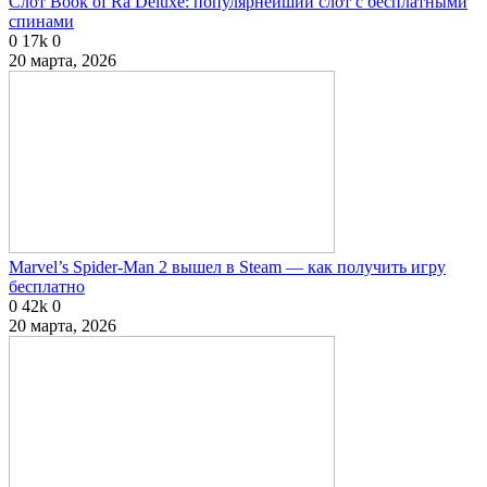
Слот Book of Ra Deluxe: популярнейший слот с бесплатными
спинами
0
17k
0
20 марта, 2026
Marvel’s Spider-Man 2 вышел в Steam — как получить игру
бесплатно
0
42k
0
20 марта, 2026