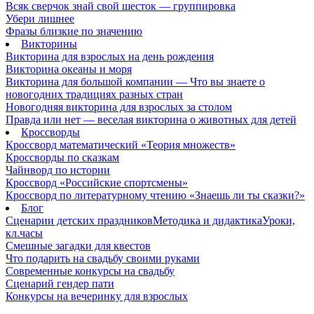
Всяк сверчок знай свой шесток — группировка
Убери лишнее
Фразы близкие по значению
Викторины
Викторина для взрослых на день рождения
Викторина океаны и моря
Викторина для большой компании — Что вы знаете о
новогодних традициях разных стран
Новогодняя викторина для взрослых за столом
Правда или нет — веселая викторина о животных для детей
Кроссворды
Кроссворд математический «Теория множеств»
Кроссворды по сказкам
Чайнворд по истории
Кроссворд «Российские спортсмены»
Кроссворд по литературному чтению «Знаешь ли ты сказки?»
Блог
Сценарии детских праздников
Методика и дидактика
Уроки,
кл.часы
Смешные загадки для квестов
Что подарить на свадьбу своими руками
Современные конкурсы на свадьбу
Сценарий гендер пати
Конкурсы на вечеринку для взрослых