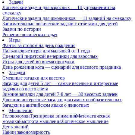
Задачи
Логические задачи для взрослых — 14 упражнений на
смекалку
Логические задачи для школьников — 11 заданий на смекалку
Занимательные логические задачи с ответами для детей
Задачи по истории
Решение логических задач
Игры
Фанты за столом на день рождения
Пальчиковые игры для малышей от 1 года
Сценарий пиратской вечеринки для взрослых
Игры для детей во время прогулки
День рождения кота — сценарий для веселого праздника
Загадки
Смешные загадки для квестов
Загадки для детей 5 лет — самые веселые и интересные
задачки со всего света
Зимние загадки для детей 7-8 лет — 30 веселых задачек
Древние интересные загадки для самых сообразительных
Загадки на английском языке о животных
Мышление
Головоломки
Тренировка внимания
Математическая
мозаика
Быстрота мышления
Логическое мышление
День знаний
Найди закономерность