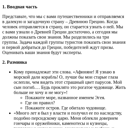
1. Вводная часть
Представьте, что мы с вами путешественники и отправляемся
в далекую и загадочную страну – Древнюю Грецию. Когда
человек отправляется в страну, он старается узнать о ней. Мы
с вами узнали о Древней Греции достаточно, а сегодня мы
должны показать свои знания. Мы разделились на три
группы. Задача каждой группы туристов показать свои знания
и первой добраться до Греции, победителей ждут призы.
Оценивать ваши знания будут эксперты.
2. Разминка
Кому принадлежат эти слова. «Афиняне! Я узнаю в
морской дали корабль! О, лучше бы мои старые глаза
ослепли, чем видеть этот страшный цвет парусов. Мой
сын погиб.… Будь проклято это рогатое чудовище. Жить
больше не хочу и не могу»!
Покажите море, названное именем Эгея.
Где он правил?
Покажите остров. Где обитало чудовище.
«Много лет я был у власти и получил ее по наследству,
подобно персидскому царю. Меня облекли доверием
гончары и оружейники, каменотесы и кузнецы,