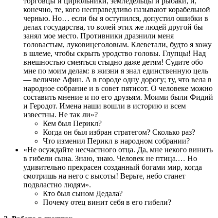
торговцы и цирюльники, земледельцы и рыбаки, и,
конечно, те, кого несправедливо называют корабельной
чернью. Но… если бы я оступился, допустил ошибки в
делах государства, то волей этих же людей другой бы
занял мое место. Противники дразнили меня
головастым, луковицеголовым. Клеветали, будто я хожу
в шлеме, чтобы скрыть уродство головы. Глупцы! Над
внешностью смеяться стыдно даже детям! Судите обо
мне по моим делам: в жизни я знал единственную цель
— величие Афин. А в городе одну дорогу; ту, что вела в
народное собрание и в совет пятисот. О человеке можно
составить мнение и по его друзьям. Моими были Фидий
и Геродот. Имена наши вошли в историю и всем
известны. Не так ли»?
Кем был Перикл?
Когда он был избран стратегом? Сколько раз?
Что изменил Перикл в народном собрании?
«Не осуждайте несчастного отца. Да, мне некого винить
в гибели сына. Знаю, знаю. Человек не птица.… Но
удивительно прекрасен созданный богами мир, когда
смотришь на него с высоты! Верьте, небо станет
подвластно людям».
Кто был сыном Дедала?
Почему отец винит себя в его гибели?