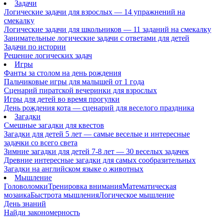
Задачи
Логические задачи для взрослых — 14 упражнений на
смекалку
Логические задачи для школьников — 11 заданий на смекалку
Занимательные логические задачи с ответами для детей
Задачи по истории
Решение логических задач
Игры
Фанты за столом на день рождения
Пальчиковые игры для малышей от 1 года
Сценарий пиратской вечеринки для взрослых
Игры для детей во время прогулки
День рождения кота — сценарий для веселого праздника
Загадки
Смешные загадки для квестов
Загадки для детей 5 лет — самые веселые и интересные
задачки со всего света
Зимние загадки для детей 7-8 лет — 30 веселых задачек
Древние интересные загадки для самых сообразительных
Загадки на английском языке о животных
Мышление
Головоломки
Тренировка внимания
Математическая
мозаика
Быстрота мышления
Логическое мышление
День знаний
Найди закономерность