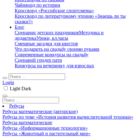
Чайнворд по истории
Кроссворд «Российские спортсмены»
Кроссворд по литературному чтению «Знаешь ли ты
сказки?»
Блог
Сценарии детских праздников
Методика и
дидактика
Уроки, кл.часы
Смешные загадки для квестов
Что подарить на свадьбу своими руками
Современные конкурсы на свадьбу
Сценарий гендер пати
Конкурсы на вечеринку для взрослых
Login
Light
Dark
Ребусы
Ребусы математические (авторские)
Ребусы по теме «История развития вычислительной техники»
Ребусы математические
Ребусы «Информационные технологии»
Ребусы «Животный и растительный мир»