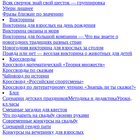
Всяк сверчок знай свой шесток — группировка
Убери лишнее
Фразы близкие по значению
Викторины
Викторина для взрослых на день рождения
Викторина океаны и моря
Викторина для большой компании — Что вы знаете о
новогодних традициях разных стран
Новогодняя викторина для взрослых за столом
Правда или нет — веселая викторина о животных для детей
Кроссворды
Кроссворд математический «Теория множеств»
Кроссворды по сказкам
Чайнворд по истории
Кроссворд «Российские спортсмены»
Кроссворд по литературному чтению «Знаешь ли ты сказки?»
Блог
Сценарии детских праздников
Методика и дидактика
Уроки,
кл.часы
Смешные загадки для квестов
Что подарить на свадьбу своими руками
Современные конкурсы на свадьбу
Сценарий гендер пати
Конкурсы на вечеринку для взрослых