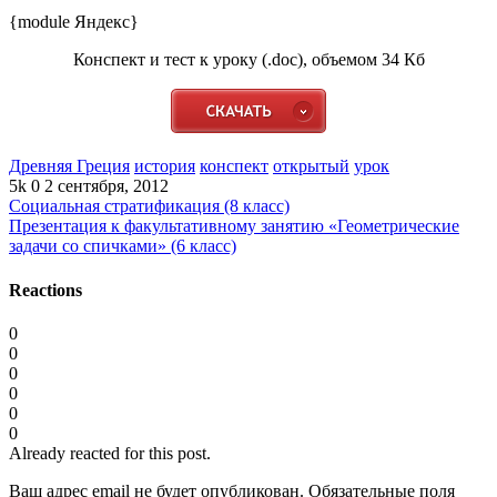
{module Яндекс}
Конспект и тест к уроку (.doc), объемом 34 Кб
Древняя Греция
история
конспект
открытый
урок
5k
0
2 сентября, 2012
Социальная стратификация (8 класс)
Презентация к факультативному занятию «Геометрические
задачи со спичками» (6 класс)
Reactions
0
0
0
0
0
0
Already reacted for this post.
Ваш адрес email не будет опубликован.
Обязательные поля