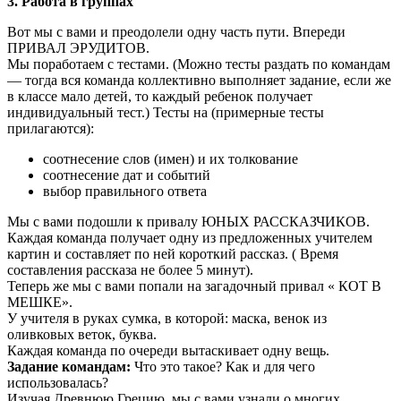
3. Работа в группах
Вот мы с вами и преодолели одну часть пути. Впереди
ПРИВАЛ ЭРУДИТОВ.
Мы поработаем с тестами. (Можно тесты раздать по командам
— тогда вся команда коллективно выполняет задание, если же
в классе мало детей, то каждый ребенок получает
индивидуальный тест.) Тесты на (примерные тесты
прилагаются):
соотнесение слов (имен) и их толкование
соотнесение дат и событий
выбор правильного ответа
Мы с вами подошли к привалу ЮНЫХ РАССКАЗЧИКОВ.
Каждая команда получает одну из предложенных учителем
картин и составляет по ней короткий рассказ. ( Время
составления рассказа не более 5 минут).
Теперь же мы с вами попали на загадочный привал « КОТ В
МЕШКЕ».
У учителя в руках сумка, в которой: маска, венок из
оливковых веток, буква.
Каждая команда по очереди вытаскивает одну вещь.
Задание командам:
Что это такое? Как и для чего
использовалась?
Изучая Древнюю Грецию, мы с вами узнали о многих