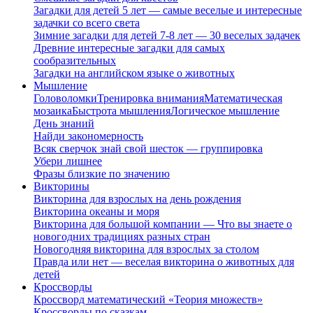
Загадки для детей 5 лет — самые веселые и интересные
задачки со всего света
Зимние загадки для детей 7-8 лет — 30 веселых задачек
Древние интересные загадки для самых
сообразительных
Загадки на английском языке о животных
Мышление
Головоломки
Тренировка внимания
Математическая
мозаика
Быстрота мышления
Логическое мышление
День знаний
Найди закономерность
Всяк сверчок знай свой шесток — группировка
Убери лишнее
Фразы близкие по значению
Викторины
Викторина для взрослых на день рождения
Викторина океаны и моря
Викторина для большой компании — Что вы знаете о
новогодних традициях разных стран
Новогодняя викторина для взрослых за столом
Правда или нет — веселая викторина о животных для
детей
Кроссворды
Кроссворд математический «Теория множеств»
Кроссворды по сказкам