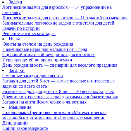
Задачи
Логические задачи для взрослых — 14 упражнений на
смекалку
Логические задачи для школьников — 11 заданий на смекалку
Занимательные логические задачи с ответами для детей
Задачи по истории
Решение логических задач
Игры
Фанты за столом на день рождения
Пальчиковые игры для малышей от 1 года
Сценарий пиратской вечеринки для взрослых
Игры для детей во время прогулки
День рождения кота — сценарий для веселого праздника
Загадки
Смешные загадки для квестов
Загадки для детей 5 лет — самые веселые и интересные
задачки со всего света
Зимние загадки для детей 7-8 лет — 30 веселых задачек
Древние интересные загадки для самых сообразительных
Загадки на английском языке о животных
Мышление
Головоломки
Тренировка внимания
Математическая
мозаика
Быстрота мышления
Логическое мышление
День знаний
Найди закономерность