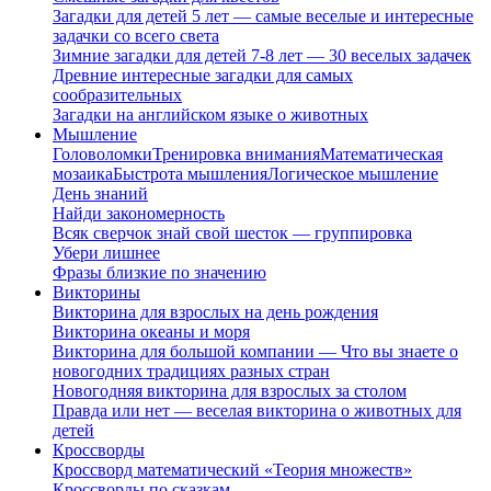
Загадки для детей 5 лет — самые веселые и интересные
задачки со всего света
Зимние загадки для детей 7-8 лет — 30 веселых задачек
Древние интересные загадки для самых
сообразительных
Загадки на английском языке о животных
Мышление
Головоломки
Тренировка внимания
Математическая
мозаика
Быстрота мышления
Логическое мышление
День знаний
Найди закономерность
Всяк сверчок знай свой шесток — группировка
Убери лишнее
Фразы близкие по значению
Викторины
Викторина для взрослых на день рождения
Викторина океаны и моря
Викторина для большой компании — Что вы знаете о
новогодних традициях разных стран
Новогодняя викторина для взрослых за столом
Правда или нет — веселая викторина о животных для
детей
Кроссворды
Кроссворд математический «Теория множеств»
Кроссворды по сказкам