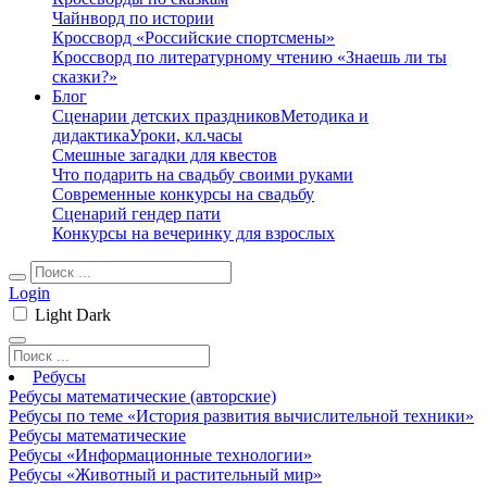
Чайнворд по истории
Кроссворд «Российские спортсмены»
Кроссворд по литературному чтению «Знаешь ли ты
сказки?»
Блог
Сценарии детских праздников
Методика и
дидактика
Уроки, кл.часы
Смешные загадки для квестов
Что подарить на свадьбу своими руками
Современные конкурсы на свадьбу
Сценарий гендер пати
Конкурсы на вечеринку для взрослых
Login
Light
Dark
Ребусы
Ребусы математические (авторские)
Ребусы по теме «История развития вычислительной техники»
Ребусы математические
Ребусы «Информационные технологии»
Ребусы «Животный и растительный мир»