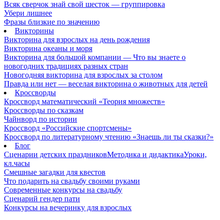
Всяк сверчок знай свой шесток — группировка
Убери лишнее
Фразы близкие по значению
Викторины
Викторина для взрослых на день рождения
Викторина океаны и моря
Викторина для большой компании — Что вы знаете о
новогодних традициях разных стран
Новогодняя викторина для взрослых за столом
Правда или нет — веселая викторина о животных для детей
Кроссворды
Кроссворд математический «Теория множеств»
Кроссворды по сказкам
Чайнворд по истории
Кроссворд «Российские спортсмены»
Кроссворд по литературному чтению «Знаешь ли ты сказки?»
Блог
Сценарии детских праздников
Методика и дидактика
Уроки,
кл.часы
Смешные загадки для квестов
Что подарить на свадьбу своими руками
Современные конкурсы на свадьбу
Сценарий гендер пати
Конкурсы на вечеринку для взрослых