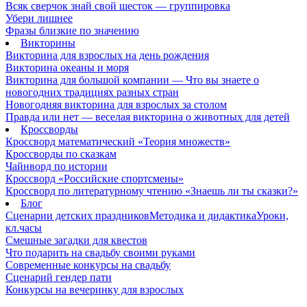
Всяк сверчок знай свой шесток — группировка
Убери лишнее
Фразы близкие по значению
Викторины
Викторина для взрослых на день рождения
Викторина океаны и моря
Викторина для большой компании — Что вы знаете о
новогодних традициях разных стран
Новогодняя викторина для взрослых за столом
Правда или нет — веселая викторина о животных для детей
Кроссворды
Кроссворд математический «Теория множеств»
Кроссворды по сказкам
Чайнворд по истории
Кроссворд «Российские спортсмены»
Кроссворд по литературному чтению «Знаешь ли ты сказки?»
Блог
Сценарии детских праздников
Методика и дидактика
Уроки,
кл.часы
Смешные загадки для квестов
Что подарить на свадьбу своими руками
Современные конкурсы на свадьбу
Сценарий гендер пати
Конкурсы на вечеринку для взрослых