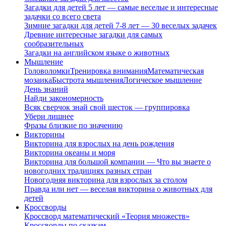
Загадки для детей 5 лет — самые веселые и интересные
задачки со всего света
Зимние загадки для детей 7-8 лет — 30 веселых задачек
Древние интересные загадки для самых
сообразительных
Загадки на английском языке о животных
Мышление
Головоломки
Тренировка внимания
Математическая
мозаика
Быстрота мышления
Логическое мышление
День знаний
Найди закономерность
Всяк сверчок знай свой шесток — группировка
Убери лишнее
Фразы близкие по значению
Викторины
Викторина для взрослых на день рождения
Викторина океаны и моря
Викторина для большой компании — Что вы знаете о
новогодних традициях разных стран
Новогодняя викторина для взрослых за столом
Правда или нет — веселая викторина о животных для
детей
Кроссворды
Кроссворд математический «Теория множеств»
Кроссворды по сказкам