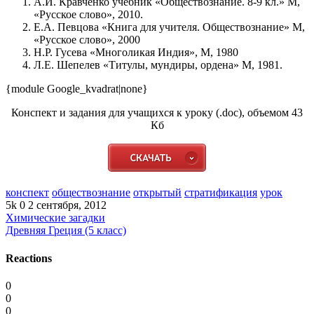
А.И. Кравченко учебник «Обществознание. 8-9 кл.» М,
«Русское слово», 2010.
Е.А. Певцова «Книга для учителя. Обществознание» М,
«Русское слово», 2000
Н.Р. Гусева «Многоликая Индия», М, 1980
Л.Е. Шепелев «Титулы, мундиры, ордена» М, 1981.
{module Google_kvadrat|none}
Конспект и задания для учащихся к уроку (.doc), объемом 43
Кб
конспект
обществознание
открытый
стратификация
урок
5k
0
2 сентября, 2012
Химические загадки
Древняя Греция (5 класс)
Reactions
0
0
0