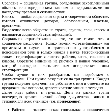
Сословие – социальная группа, обладающая закрепленными
обычаем или юридическим законом и передаваемыми по
наследству правами и обязанностями.
Классы — любая социальная страта в современном обществе,
которая отличается доходом, образованием, властью,
престижем.
Разделение всего общества на страты, группы, слои, классы и
называется социальной стратификацией.
Социальная стратификация – это, то же самое, что и
социальное расслоение. Только термин «стратификация» мы
применяем в науке, а в «расслоение» употребляется в
повседневной речи и только иногда в науке. Историческими
типами стратификации являются: рабство, касты, сословия и
классы. Обратите внимание на рисунок в нашем учебнике,
который наглядно показывает нам исторические типы
стратификации.
Чтобы лучше в них разобраться, мы поработаем с
документами. Нам нужно разделиться на три группы. Каждая
группа получает документ, вы работаете с ним и отвечаете на
предложенные вопросы, делаете краткие записи в тетрадях.
Далее идет работа в группах. Дети из разных групп
поочередно делают краткий обзор документов, записи в
тетрадях для всех учеников (
см. приложение
):
Рабство — экономическая, социальная и юридическая