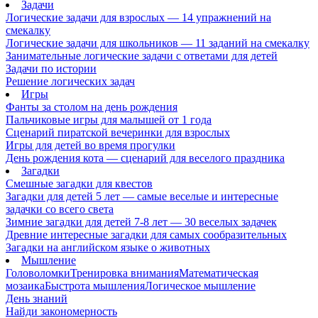
Задачи
Логические задачи для взрослых — 14 упражнений на
смекалку
Логические задачи для школьников — 11 заданий на смекалку
Занимательные логические задачи с ответами для детей
Задачи по истории
Решение логических задач
Игры
Фанты за столом на день рождения
Пальчиковые игры для малышей от 1 года
Сценарий пиратской вечеринки для взрослых
Игры для детей во время прогулки
День рождения кота — сценарий для веселого праздника
Загадки
Смешные загадки для квестов
Загадки для детей 5 лет — самые веселые и интересные
задачки со всего света
Зимние загадки для детей 7-8 лет — 30 веселых задачек
Древние интересные загадки для самых сообразительных
Загадки на английском языке о животных
Мышление
Головоломки
Тренировка внимания
Математическая
мозаика
Быстрота мышления
Логическое мышление
День знаний
Найди закономерность