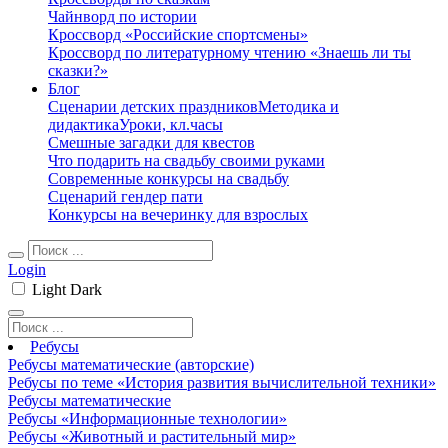
Чайнворд по истории
Кроссворд «Российские спортсмены»
Кроссворд по литературному чтению «Знаешь ли ты
сказки?»
Блог
Сценарии детских праздников
Методика и
дидактика
Уроки, кл.часы
Смешные загадки для квестов
Что подарить на свадьбу своими руками
Современные конкурсы на свадьбу
Сценарий гендер пати
Конкурсы на вечеринку для взрослых
Login
Light
Dark
Ребусы
Ребусы математические (авторские)
Ребусы по теме «История развития вычислительной техники»
Ребусы математические
Ребусы «Информационные технологии»
Ребусы «Животный и растительный мир»