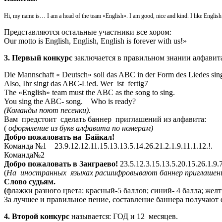
Hi, my name is… I am a head of the team «English». I am good, nice and kind. I like Eng
Представляются остальные участники все хором:
Our motto is English, English, English is forever with us!»
3. Первый конкурс
заключается в правильном знании алфавит
Die Mannschaft « Deutsch» soll das ABC in der Form des Liedes sin
Also, Ihr singt das ABC-Lied. Wer ist fertig7
The «English» team must the ABC as the song to sing.
You sing the ABC- song. Who is ready?
(Команды поют песенки).
Вам предстоит сделать баннер приглашений из алфавита:
(
оформление из букв алфавита по номерам)
Добро пожаловать на Байкал!
Команда №1 23.9.12.12.11.15.13.13.5.14.26.21.2.1.9.11.1.12.!.
Команда№2
Добро пожаловать в Заиграево!
23.5.12.3.15.13.5.20.15.26.1.9.7
(
На иностранных языках расшифровывают баннер приглашен
Слово судьям.
(
флажки разного цвета: красный-5 баллов; синий- 4 балла; желт
За лучшее и правильное пение, составление баннера получаю
4. Второй конкурс
называется: ГОД и 12 месяцев.