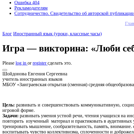
Ошибка 404
Рекламодателям
Сотрудничество. Свидетельство об авторской публикаци
Глав
Блог
Иностранный язык (уроки, классные часы)
Игра — викторина: «Люби себ
Please
log in
or
register
сделать это.
Шойдонова Евгения Сергеевна
учитель иностранных языков
МБОУ «Заиграевская открытая (сменная) средняя общеобразова
Цель:
развивать и совершенствовать коммуникативную, социо
игровой форме.
Задачи:
развивать умения устной речи, чтения учащихся на ин
повторить изученный материал и практиковать в аудитивных 
тренировать мышление, сообразительность, память, внимание.
воспитывать чувство коллективизма, сплоченности и доброжела