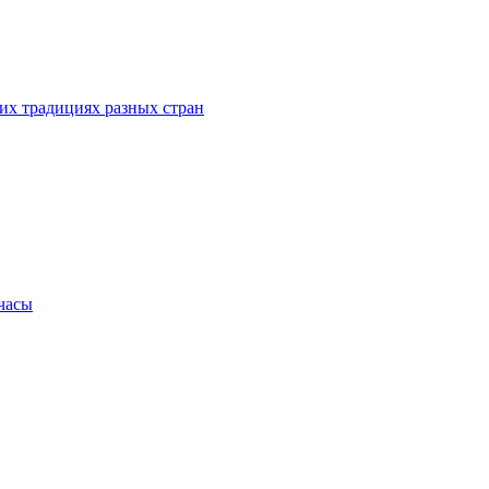
их традициях разных стран
.часы