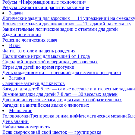
Ребусы «Информационные технологии»
Ребусы «Животный и растительный мир»
Задачи
Логические задачи для взрослых — 14 упражнений на смекалк
Логические задачи для школьников — 11 заданий на смекалку
Занимательные логические задачи с ответами для детей
Задачи по истории
Решение логических задач
Игры
Фанты за столом на день рождения
Пальчиковые игры для малышей от 1 года
Сценарий пиратской вечеринки для взрослых
Игры для детей во время прогулки
День рождения кота — сценарий для веселого праздника
Загадки
Смешные загадки для квестов
Загадки для детей 5 лет — самые веселые и интересные задачки 
Зимние загадки для детей 7-8 лет — 30 веселых задачек
Древние интересные загадки для самых сообразительных
Загадки на английском языке о животных
Мышление
Головоломки
Тренировка внимания
Математическая мозаика
Быс
День знаний
Найди закономерность
Всяк сверчок знай свой шесток — группировка