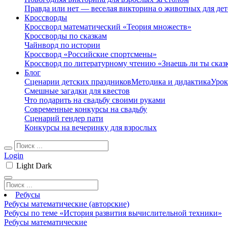
Правда или нет — веселая викторина о животных для дет
Кроссворды
Кроссворд математический «Теория множеств»
Кроссворды по сказкам
Чайнворд по истории
Кроссворд «Российские спортсмены»
Кроссворд по литературному чтению «Знаешь ли ты сказ
Блог
Сценарии детских праздников
Методика и дидактика
Урок
Смешные загадки для квестов
Что подарить на свадьбу своими руками
Современные конкурсы на свадьбу
Сценарий гендер пати
Конкурсы на вечеринку для взрослых
Login
Light
Dark
Ребусы
Ребусы математические (авторские)
Ребусы по теме «История развития вычислительной техники»
Ребусы математические