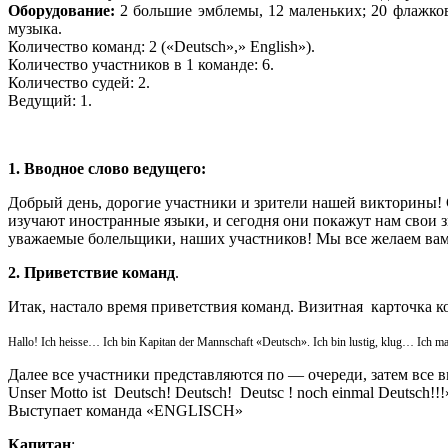
Оборудование:
2 большие эмблемы, 12 маленьких; 20 флажков 
музыка.
Количество команд: 2 («Deutsch»,» English»).
Количество участников в 1 команде: 6.
Количество судей: 2.
Ведущий: 1.
1. Вводное слово ведущего:
Добрый день, дорогие участники и зрители нашей викторины!
изучают иностранные языки, и сегодня они покажут нам свои зн
уважаемые болельщики, наших участников! Мы все желаем вам
2. Приветствие команд
.
Итак, настало время приветствия команд. Визитная карточка к
Hallo! Ich heisse… Ich bin Kapitan der Mannschaft «Deutsch». Ich bin lustig, klug… Ich 
Далее все участники представляются по — очереди, затем все 
Unser Motto ist Deutsch! Deutsch! Deutsc ! noch einmal Deutsch!!!
Выступает команда «ENGLISCH»
Капитан
: