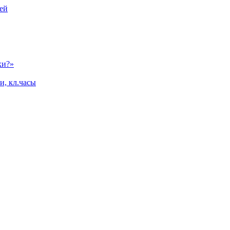
ей
ки?»
и, кл.часы