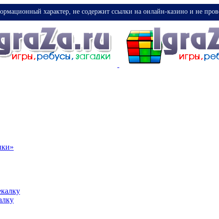
ормационный характер, не содержит ссылки на онлайн-казино и не пров
ики»
екалку
алку