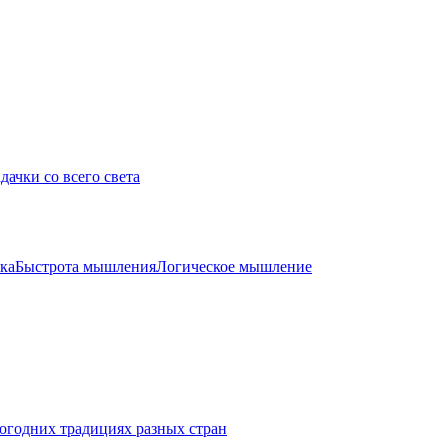
дачки со всего света
ка
Быстрота мышления
Логическое мышление
огодних традициях разных стран