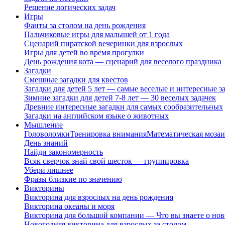
Решение логических задач
Игры
Фанты за столом на день рождения
Пальчиковые игры для малышей от 1 года
Сценарий пиратской вечеринки для взрослых
Игры для детей во время прогулки
День рождения кота — сценарий для веселого праздника
Загадки
Смешные загадки для квестов
Загадки для детей 5 лет — самые веселые и интересные за
Зимние загадки для детей 7-8 лет — 30 веселых задачек
Древние интересные загадки для самых сообразительных
Загадки на английском языке о животных
Мышление
Головоломки
Тренировка внимания
Математическая мозаи
День знаний
Найди закономерность
Всяк сверчок знай свой шесток — группировка
Убери лишнее
Фразы близкие по значению
Викторины
Викторина для взрослых на день рождения
Викторина океаны и моря
Викторина для большой компании — Что вы знаете о нов
Новогодняя викторина для взрослых за столом