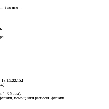
lish… I am from ….
а.
gen.
.18.1.5.22.15.!
ий)
ый- 3 балла).
т флажки, помощники разносят флажки.