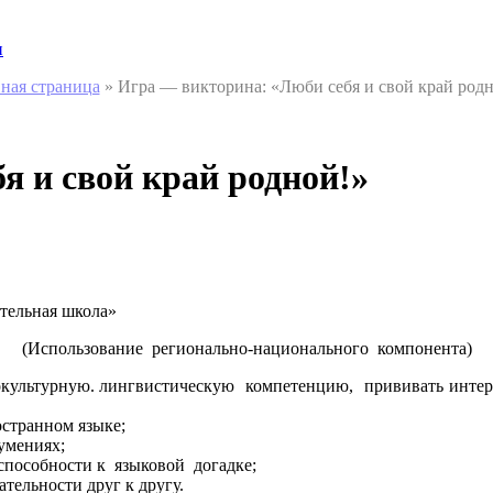
и
ная страница
»
Игра — викторина: «Люби себя и свой край род
я и свой край родной!»
тельная школа»
(Использование регионально-национального компонента)
культурную. лингвистическую компетенцию, прививать интере
остранном языке;
умениях;
 способности к языковой догадке;
тельности друг к другу.