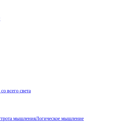
у
со всего света
трота мышления
Логическое мышление