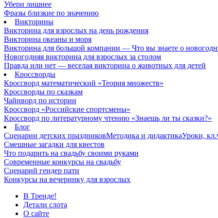
Убери лишнее
Фразы близкие по значению
Викторины
Викторина для взрослых на день рождения
Викторина океаны и моря
Викторина для большой компании — Что вы знаете о новогодн
Новогодняя викторина для взрослых за столом
Правда или нет — веселая викторина о животных для детей
Кроссворды
Кроссворд математический «Теория множеств»
Кроссворды по сказкам
Чайнворд по истории
Кроссворд «Российские спортсмены»
Кроссворд по литературному чтению «Знаешь ли ты сказки?»
Блог
Сценарии детских праздников
Методика и дидактика
Уроки, кл
Смешные загадки для квестов
Что подарить на свадьбу своими руками
Современные конкурсы на свадьбу
Сценарий гендер пати
Конкурсы на вечеринку для взрослых
В Тренде!
Детали слота
О сайте