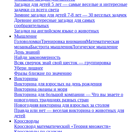
Загадки для детей 5 лет — самые веселые и интересные
задачки со всего света
Зимние загадки для детей 7-8 лет — 30 веселых задачек
Древние интересные загадки для самых
сообразительных
Загадки на английском языке о животных
Мышление
Головоломки
Тренировка внимания
Математическая
мозаика
Быстрота мышления
Логическое мышление
День знаний
Найди закономерность
Всяк сверчок знай свой шесток — группировка
Убери лишнее
Фразы близкие по значению
Викторины
Викторина для взрослых на день рождения
Викторина океаны и моря
Викторина для большой компании — Что вы знаете о
новогодних традициях разных стран
Новогодняя викторина для взрослых за столом
Правда или нет — веселая викторина о животных для
детей
Кроссворды
Кроссворд математический «Теория множеств»
Кроссворды по сказкам