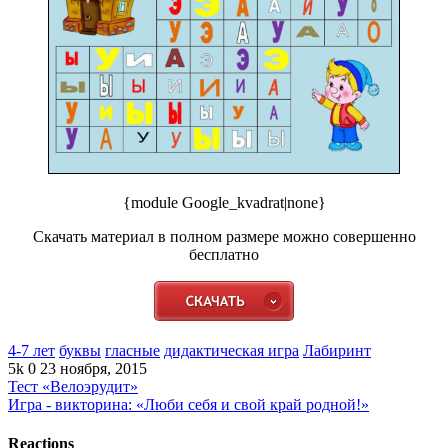
{module Google_kvadrat|none}
Скачать материал в полном размере можно совершенно
бесплатно
4-7 лет
буквы
гласные
дидактическая игра
Лабиринт
5k
0
23 ноября, 2015
Тест «Велоэрудит»
Игра - викторина: «Люби себя и свой край родной!»
Reactions