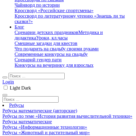
Чайнворд по истории
Кроссворд «Российские спортсмены»
Кроссворд по литературному чтению «Знаешь ли ты
сказки?»
Блог
Сценарии детских праздников
Методика и
дидактика
Уроки, кл.часы
Смешные загадки для квестов
Что подарить на свадьбу своими руками
Современные конкурсы на свадьбу
Сценарий гендер пати
Конкурсы на вечеринку для взрослых
Login
Light
Dark
Ребусы
Ребусы математические (авторские)
Ребусы по теме «История развития вычислительной техники»
Ребусы математические
Ребусы «Информационные технологии»
Ребусы «Животный и растительный мир»