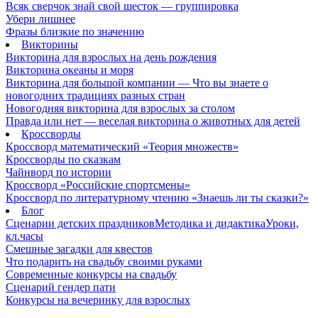
Всяк сверчок знай свой шесток — группировка
Убери лишнее
Фразы близкие по значению
Викторины
Викторина для взрослых на день рождения
Викторина океаны и моря
Викторина для большой компании — Что вы знаете о
новогодних традициях разных стран
Новогодняя викторина для взрослых за столом
Правда или нет — веселая викторина о животных для детей
Кроссворды
Кроссворд математический «Теория множеств»
Кроссворды по сказкам
Чайнворд по истории
Кроссворд «Российские спортсмены»
Кроссворд по литературному чтению «Знаешь ли ты сказки?»
Блог
Сценарии детских праздников
Методика и дидактика
Уроки,
кл.часы
Смешные загадки для квестов
Что подарить на свадьбу своими руками
Современные конкурсы на свадьбу
Сценарий гендер пати
Конкурсы на вечеринку для взрослых