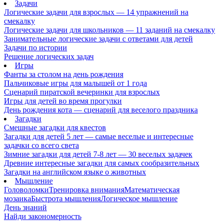
Задачи
Логические задачи для взрослых — 14 упражнений на
смекалку
Логические задачи для школьников — 11 заданий на смекалку
Занимательные логические задачи с ответами для детей
Задачи по истории
Решение логических задач
Игры
Фанты за столом на день рождения
Пальчиковые игры для малышей от 1 года
Сценарий пиратской вечеринки для взрослых
Игры для детей во время прогулки
День рождения кота — сценарий для веселого праздника
Загадки
Смешные загадки для квестов
Загадки для детей 5 лет — самые веселые и интересные
задачки со всего света
Зимние загадки для детей 7-8 лет — 30 веселых задачек
Древние интересные загадки для самых сообразительных
Загадки на английском языке о животных
Мышление
Головоломки
Тренировка внимания
Математическая
мозаика
Быстрота мышления
Логическое мышление
День знаний
Найди закономерность