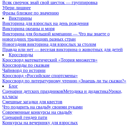
Всяк сверчок знай свой шесток — группировка
Убери лишнее
Фразы близкие по значению
Викторины
Викторина для взрослых на день рождения
Викторина океаны и моря
Викторина для большой компании — Что вы знаете о
новогодних традициях разных стран
Новогодняя викторина для взрослых за столом
Правда или нет — веселая викторина о животных для детей
Кроссворды
Кроссворд математический «Теория множеств»
Кроссворды по сказкам
Чайнворд по истории
Кроссворд «Российские спортсмены»
Кроссворд по литературному чтению «Знаешь ли ты сказки?»
Блог
Сценарии детских праздников
Методика и дидактика
Уроки,
кл.часы
Смешные загадки для квестов
Что подарить на свадьбу своими руками
Современные конкурсы на свадьбу
Сценарий гендер пати
Конкурсы на вечеринку для взрослых