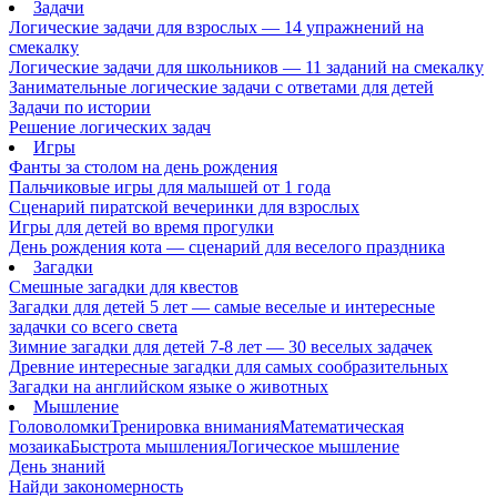
Задачи
Логические задачи для взрослых — 14 упражнений на
смекалку
Логические задачи для школьников — 11 заданий на смекалку
Занимательные логические задачи с ответами для детей
Задачи по истории
Решение логических задач
Игры
Фанты за столом на день рождения
Пальчиковые игры для малышей от 1 года
Сценарий пиратской вечеринки для взрослых
Игры для детей во время прогулки
День рождения кота — сценарий для веселого праздника
Загадки
Смешные загадки для квестов
Загадки для детей 5 лет — самые веселые и интересные
задачки со всего света
Зимние загадки для детей 7-8 лет — 30 веселых задачек
Древние интересные загадки для самых сообразительных
Загадки на английском языке о животных
Мышление
Головоломки
Тренировка внимания
Математическая
мозаика
Быстрота мышления
Логическое мышление
День знаний
Найди закономерность