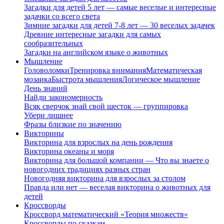
Загадки для детей 5 лет — самые веселые и интересные
задачки со всего света
Зимние загадки для детей 7-8 лет — 30 веселых задачек
Древние интересные загадки для самых
сообразительных
Загадки на английском языке о животных
Мышление
Головоломки
Тренировка внимания
Математическая
мозаика
Быстрота мышления
Логическое мышление
День знаний
Найди закономерность
Всяк сверчок знай свой шесток — группировка
Убери лишнее
Фразы близкие по значению
Викторины
Викторина для взрослых на день рождения
Викторина океаны и моря
Викторина для большой компании — Что вы знаете о
новогодних традициях разных стран
Новогодняя викторина для взрослых за столом
Правда или нет — веселая викторина о животных для
детей
Кроссворды
Кроссворд математический «Теория множеств»
Кроссворды по сказкам