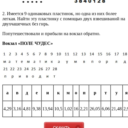
2. Имеется 9 одинаковых пластинок, но одна из них более
легкая. Найти эту пластинку с помощью двух взвешиваний на
двухчашечных без гирь.
Попутешествовали и прибыли на вокзал обратно.
Вокзал «ПОЛЕ ЧУДЕС»
а
в
д
е
и
к
м
о
п
р
т
у
я
4,29
3,16
4,81
9,38
13,94
10,5
1,02
16
2,21
26,05
6,06
21,48
2,