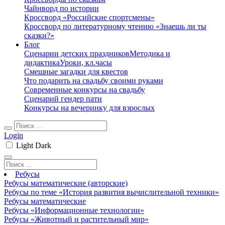
Чайнворд по истории
Кроссворд «Российские спортсмены»
Кроссворд по литературному чтению «Знаешь ли ты
сказки?»
Блог
Сценарии детских праздников
Методика и
дидактика
Уроки, кл.часы
Смешные загадки для квестов
Что подарить на свадьбу своими руками
Современные конкурсы на свадьбу
Сценарий гендер пати
Конкурсы на вечеринку для взрослых
Login
Light
Dark
Ребусы
Ребусы математические (авторские)
Ребусы по теме «История развития вычислительной техники»
Ребусы математические
Ребусы «Информационные технологии»
Ребусы «Животный и растительный мир»