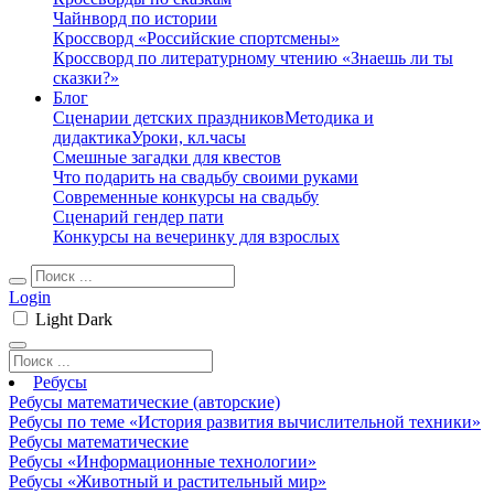
Чайнворд по истории
Кроссворд «Российские спортсмены»
Кроссворд по литературному чтению «Знаешь ли ты
сказки?»
Блог
Сценарии детских праздников
Методика и
дидактика
Уроки, кл.часы
Смешные загадки для квестов
Что подарить на свадьбу своими руками
Современные конкурсы на свадьбу
Сценарий гендер пати
Конкурсы на вечеринку для взрослых
Login
Light
Dark
Ребусы
Ребусы математические (авторские)
Ребусы по теме «История развития вычислительной техники»
Ребусы математические
Ребусы «Информационные технологии»
Ребусы «Животный и растительный мир»