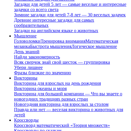
Загадки для детей 5 лет — самые веселые и интересные
задачки со всего света
Зимние загадки для детей 7-8 лет — 30 веселых задачек
Древние интересные загадки для самых
сообразительных
Загадки на английском языке о животных
Мышление
Головоломки
Тренировка внимания
Математическая
мозаика
Быстрота мышления
Логическое мышление
День знаний
Найди закономерность
Всяк сверчок знай свой шесток — группировка
Убери лишнее
Фразы близкие по значению
Викторины
Викторина для взрослых на день рождения
Викторина океаны и моря
Викторина для большой компании — Что вы знаете о
новогодних традициях разных стран
Новогодняя викторина для взрослых за столом
Правда или нет — веселая викторина о животных для
детей
Кроссворды
Кроссворд математический «Теория множеств»
Кроссворды по сказкам