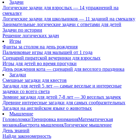
Задачи
Логические задачи для взрослых — 14 упражнений на
смекалку
Логические задачи для школьников — 11 заданий на смекалку
Занимательные логические задачи с ответами для детей
Задачи по истории
Решение логических задач
Игры
Фанты за столом на день рождения
Пальчиковые игры для малышей от 1 года
Сценарий пиратской вечеринки для взрослых
Игры для детей во время прогулки
День рождения кота — сценарий для веселого праздника
Загадки
Смешные загадки для квестов
Загадки для детей 5 лет — самые веселые и интересные
задачки со всего света
Зимние загадки для детей 7-8 лет — 30 веселых задачек
Древние интересные загадки для самых сообразительных
Загадки на английском языке о животных
Мышление
Головоломки
Тренировка внимания
Математическая
мозаика
Быстрота мышления
Логическое мышление
День знаний
Найди закономерность