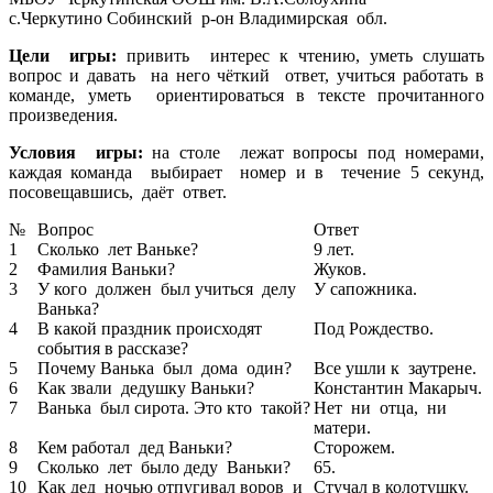
с.Черкутино Собинский р-он Владимирская обл.
Цели игры:
привить интерес к чтению, уметь слушать
вопрос и давать на него чёткий ответ, учиться работать в
команде, уметь ориентироваться в тексте прочитанного
произведения.
Условия игры:
на столе лежат вопросы под номерами,
каждая команда выбирает номер и в течение 5 секунд,
посовещавшись, даёт ответ.
№
Вопрос
Ответ
1
Сколько лет Ваньке?
9 лет.
2
Фамилия Ваньки?
Жуков.
3
У кого должен был учиться делу
У сапожника.
Ванька?
4
В какой праздник происходят
Под Рождество.
события в рассказе?
5
Почему Ванька был дома один?
Все ушли к заутрене.
6
Как звали дедушку Ваньки?
Константин Макарыч.
7
Ванька был сирота. Это кто такой?
Нет ни отца, ни
матери.
8
Кем работал дед Ваньки?
Сторожем.
9
Сколько лет было деду Ваньки?
65.
10
Как дед ночью отпугивал воров и
Стучал в колотушку.