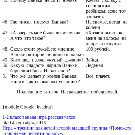
45
Почему Ванька не спит ночью?
Качает люльку с
господским
ребёнком, если тот
заплачет.
46
Где писал письмо Ванька?
На скамье, встав на
колени.
47
«А вчерась мне была выволочка».
«Хозяин выволок
А что это такое?
меня за волосья на
двор» и отлупил.
48
Сколь стоит ружьё, по мнению
100 рублей.
Ваньки, которое он видел в лавке?
49
Кого дед назвал «куцый дьявол»?
Зайца.
50
Какую сладость дарила Ваньке
Леденец.
барышня Ольга Игнатьевна?
51
Что же делает у хозяев Ванька,
Всё плачет.
живя в таких тяжёлых условиях?
Подведение итогов. Награждение победителей.
{module Google_kvadrat}
1-2 класс
ванька
игра
рассказ
чехов
5k
0
4 сентября, 2013
Игра – тренинг для детей второй младшей группы «Поможем
Торопыжке перейти дорогу».