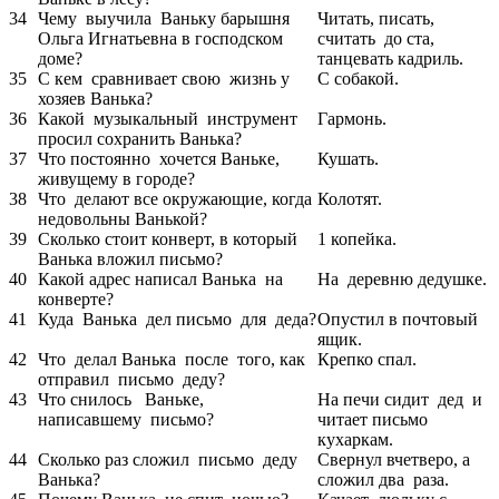
34
Чему выучила Ваньку барышня
Читать, писать,
Ольга Игнатьевна в господском
считать до ста,
доме?
танцевать кадриль.
35
С кем сравнивает свою жизнь у
С собакой.
хозяев Ванька?
36
Какой музыкальный инструмент
Гармонь.
просил сохранить Ванька?
37
Что постоянно хочется Ваньке,
Кушать.
живущему в городе?
38
Что делают все окружающие, когда
Колотят.
недовольны Ванькой?
39
Сколько стоит конверт, в который
1 копейка.
Ванька вложил письмо?
40
Какой адрес написал Ванька на
На деревню дедушке.
конверте?
41
Куда Ванька дел письмо для деда?
Опустил в почтовый
ящик.
42
Что делал Ванька после того, как
Крепко спал.
отправил письмо деду?
43
Что снилось Ваньке,
На печи сидит дед и
написавшему письмо?
читает письмо
кухаркам.
44
Сколько раз сложил письмо деду
Свернул вчетверо, а
Ванька?
сложил два раза.