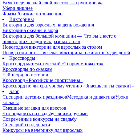
Всяк сверчок знай свой шесток — группировка
Убери лишнее
Фразы близкие по значению
Викторины
Викторина для взрослых на день рождения
Викторина океаны и моря
Викторина для большой компании — Что вы знаете о
новогодних традициях разных стран
Новогодняя викторина для взрослых за столом
Правда или нет — веселая викторина о животных для детей
Кроссворды
Кроссворд математический «Теория множеств»
Кроссворды по сказкам
Чайнворд по истории
Кроссворд «Российские спортсмены»
Кроссворд по литературному чтению «Знаешь ли ты сказки?»
Блог
Сценарии детских праздников
Методика и дидактика
Уроки,
кл.часы
Смешные загадки для квестов
Что подарить на свадьбу своими руками
Современные конкурсы на свадьбу
Сценарий гендер пати
Конкурсы на вечеринку для взрослых