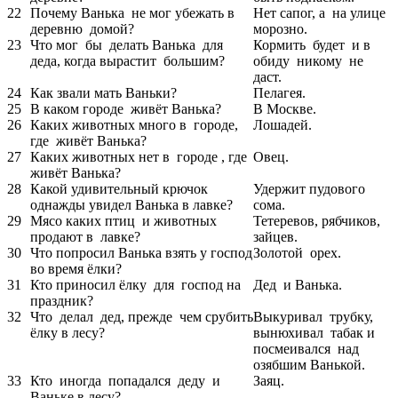
22
Почему Ванька не мог убежать в
Нет сапог, а на улице
деревню домой?
морозно.
23
Что мог бы делать Ванька для
Кормить будет и в
деда, когда вырастит большим?
обиду никому не
даст.
24
Как звали мать Ваньки?
Пелагея.
25
В каком городе живёт Ванька?
В Москве.
26
Каких животных много в городе,
Лошадей.
где живёт Ванька?
27
Каких животных нет в городе , где
Овец.
живёт Ванька?
28
Какой удивительный крючок
Удержит пудового
однажды увидел Ванька в лавке?
сома.
29
Мясо каких птиц и животных
Тетеревов, рябчиков,
продают в лавке?
зайцев.
30
Что попросил Ванька взять у господ
Золотой орех.
во время ёлки?
31
Кто приносил ёлку для господ на
Дед и Ванька.
праздник?
32
Что делал дед, прежде чем срубить
Выкуривал трубку,
ёлку в лесу?
вынюхивал табак и
посмеивался над
озябшим Ванькой.
33
Кто иногда попадался деду и
Заяц.
Ваньке в лесу?