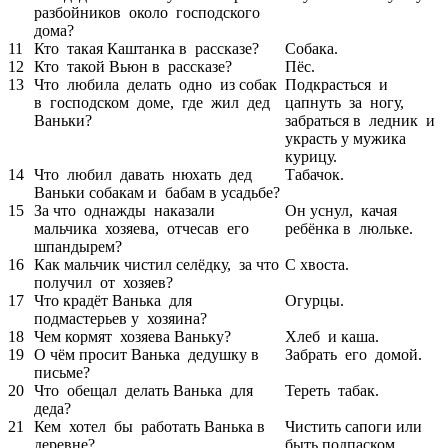
разбойников около господского
дома?
11
Кто такая Каштанка в рассказе?
Собака.
12
Кто такой Вьюн в рассказе?
Пёс.
13
Что любила делать одно из собак
Подкрасться и
в господском доме, где жил дед
цапнуть за ногу,
Ваньки?
забраться в ледник и
украсть у мужика
курицу.
14
Что любил давать нюхать дед
Табачок.
Ваньки собакам и бабам в усадьбе?
15
За что однажды наказали
Он уснул, качая
мальчика хозяева, отчесав его
ребёнка в люльке.
шпандырем?
16
Как мальчик чистил селёдку, за что
С хвоста.
получил от хозяев?
17
Что крадёт Ванька для
Огурцы.
подмастерьев у хозяина?
18
Чем кормят хозяева Ваньку?
Хлеб и каша.
19
О чём просит Ванька дедушку в
Забрать его домой.
письме?
20
Что обещал делать Ванька для
Тереть табак.
деда?
21
Кем хотел бы работать Ванька в
Чистить сапоги или
деревне?
быть подпаском.