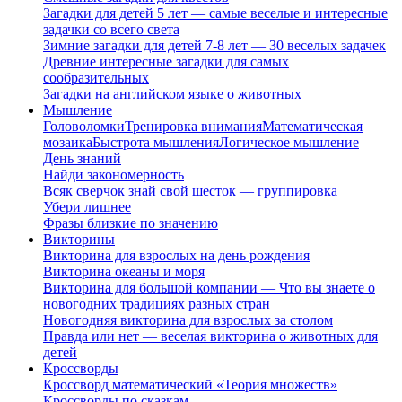
Загадки для детей 5 лет — самые веселые и интересные
задачки со всего света
Зимние загадки для детей 7-8 лет — 30 веселых задачек
Древние интересные загадки для самых
сообразительных
Загадки на английском языке о животных
Мышление
Головоломки
Тренировка внимания
Математическая
мозаика
Быстрота мышления
Логическое мышление
День знаний
Найди закономерность
Всяк сверчок знай свой шесток — группировка
Убери лишнее
Фразы близкие по значению
Викторины
Викторина для взрослых на день рождения
Викторина океаны и моря
Викторина для большой компании — Что вы знаете о
новогодних традициях разных стран
Новогодняя викторина для взрослых за столом
Правда или нет — веселая викторина о животных для
детей
Кроссворды
Кроссворд математический «Теория множеств»
Кроссворды по сказкам