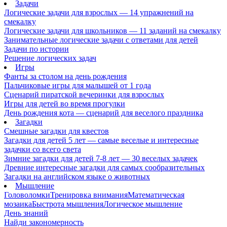
Задачи
Логические задачи для взрослых — 14 упражнений на
смекалку
Логические задачи для школьников — 11 заданий на смекалку
Занимательные логические задачи с ответами для детей
Задачи по истории
Решение логических задач
Игры
Фанты за столом на день рождения
Пальчиковые игры для малышей от 1 года
Сценарий пиратской вечеринки для взрослых
Игры для детей во время прогулки
День рождения кота — сценарий для веселого праздника
Загадки
Смешные загадки для квестов
Загадки для детей 5 лет — самые веселые и интересные
задачки со всего света
Зимние загадки для детей 7-8 лет — 30 веселых задачек
Древние интересные загадки для самых сообразительных
Загадки на английском языке о животных
Мышление
Головоломки
Тренировка внимания
Математическая
мозаика
Быстрота мышления
Логическое мышление
День знаний
Найди закономерность