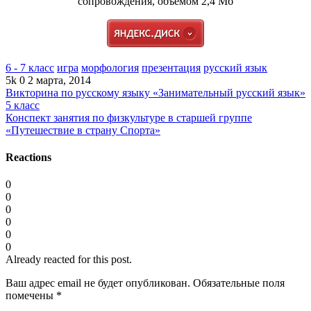
сопровождения, объемом 2,4 Мб
6 - 7 класс
игра
морфология
презентация
русский язык
5k
0
2 марта, 2014
Викторина по русскому языку «Занимательный русский язык»
5 класс
Конспект занятия по физкультуре в старшей группе
«Путешествие в страну Спорта»
Reactions
0
0
0
0
0
0
Already reacted for this post.
Ваш адрес email не будет опубликован.
Обязательные поля
помечены
*