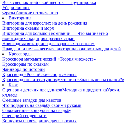
Всяк сверчок знай свой шесток — группировка
Убери лишнее
Фразы близкие по значению
Викторины
Викторина для взрослых на день рождения
Викторина океаны и моря
Викторина для большой компании — Что вы знаете о
новогодних традициях разных стран
Новогодняя викторина для взрослых за столом
Правда или нет — веселая викторина о животных для детей
Кроссворды
Кроссворд математический «Теория множеств»
Кроссворды по сказкам
Чайнворд по истории
Кроссворд «Российские спортсмены»
Кроссворд по литературному чтению «Знаешь ли ты сказки?»
Блог
Сценарии детских праздников
Методика и дидактика
Уроки,
кл.часы
Смешные загадки для квестов
Что подарить на свадьбу своими руками
Современные конкурсы на свадьбу
Сценарий гендер пати
Конкурсы на вечеринку для взрослых