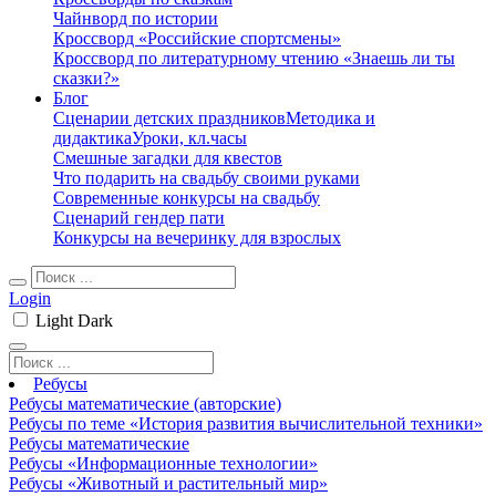
Чайнворд по истории
Кроссворд «Российские спортсмены»
Кроссворд по литературному чтению «Знаешь ли ты
сказки?»
Блог
Сценарии детских праздников
Методика и
дидактика
Уроки, кл.часы
Смешные загадки для квестов
Что подарить на свадьбу своими руками
Современные конкурсы на свадьбу
Сценарий гендер пати
Конкурсы на вечеринку для взрослых
Login
Light
Dark
Ребусы
Ребусы математические (авторские)
Ребусы по теме «История развития вычислительной техники»
Ребусы математические
Ребусы «Информационные технологии»
Ребусы «Животный и растительный мир»