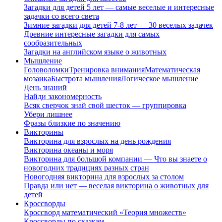
Загадки для детей 5 лет — самые веселые и интересные
задачки со всего света
Зимние загадки для детей 7-8 лет — 30 веселых задачек
Древние интересные загадки для самых
сообразительных
Загадки на английском языке о животных
Мышление
Головоломки
Тренировка внимания
Математическая
мозаика
Быстрота мышления
Логическое мышление
День знаний
Найди закономерность
Всяк сверчок знай свой шесток — группировка
Убери лишнее
Фразы близкие по значению
Викторины
Викторина для взрослых на день рождения
Викторина океаны и моря
Викторина для большой компании — Что вы знаете о
новогодних традициях разных стран
Новогодняя викторина для взрослых за столом
Правда или нет — веселая викторина о животных для
детей
Кроссворды
Кроссворд математический «Теория множеств»
Кроссворды по сказкам