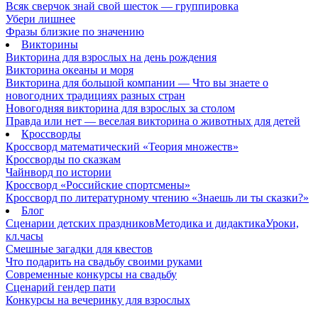
Всяк сверчок знай свой шесток — группировка
Убери лишнее
Фразы близкие по значению
Викторины
Викторина для взрослых на день рождения
Викторина океаны и моря
Викторина для большой компании — Что вы знаете о
новогодних традициях разных стран
Новогодняя викторина для взрослых за столом
Правда или нет — веселая викторина о животных для детей
Кроссворды
Кроссворд математический «Теория множеств»
Кроссворды по сказкам
Чайнворд по истории
Кроссворд «Российские спортсмены»
Кроссворд по литературному чтению «Знаешь ли ты сказки?»
Блог
Сценарии детских праздников
Методика и дидактика
Уроки,
кл.часы
Смешные загадки для квестов
Что подарить на свадьбу своими руками
Современные конкурсы на свадьбу
Сценарий гендер пати
Конкурсы на вечеринку для взрослых