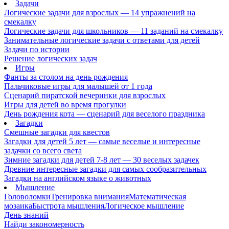
Задачи
Логические задачи для взрослых — 14 упражнений на
смекалку
Логические задачи для школьников — 11 заданий на смекалку
Занимательные логические задачи с ответами для детей
Задачи по истории
Решение логических задач
Игры
Фанты за столом на день рождения
Пальчиковые игры для малышей от 1 года
Сценарий пиратской вечеринки для взрослых
Игры для детей во время прогулки
День рождения кота — сценарий для веселого праздника
Загадки
Смешные загадки для квестов
Загадки для детей 5 лет — самые веселые и интересные
задачки со всего света
Зимние загадки для детей 7-8 лет — 30 веселых задачек
Древние интересные загадки для самых сообразительных
Загадки на английском языке о животных
Мышление
Головоломки
Тренировка внимания
Математическая
мозаика
Быстрота мышления
Логическое мышление
День знаний
Найди закономерность