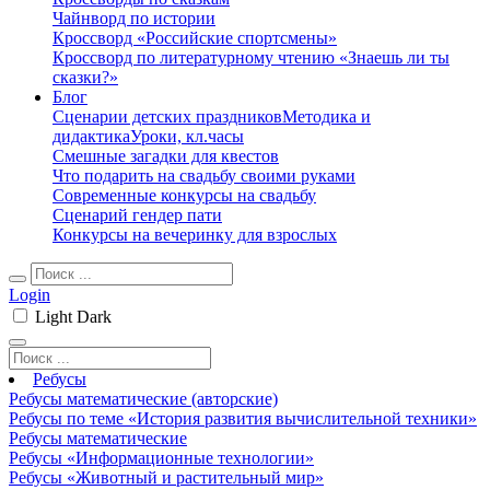
Чайнворд по истории
Кроссворд «Российские спортсмены»
Кроссворд по литературному чтению «Знаешь ли ты
сказки?»
Блог
Сценарии детских праздников
Методика и
дидактика
Уроки, кл.часы
Смешные загадки для квестов
Что подарить на свадьбу своими руками
Современные конкурсы на свадьбу
Сценарий гендер пати
Конкурсы на вечеринку для взрослых
Login
Light
Dark
Ребусы
Ребусы математические (авторские)
Ребусы по теме «История развития вычислительной техники»
Ребусы математические
Ребусы «Информационные технологии»
Ребусы «Животный и растительный мир»