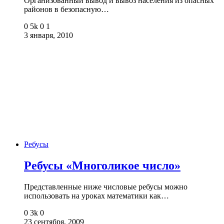
Организованный вывод и вывоз населения из опасных
районов в безопасную…
0
5k
0
1
3 января, 2010
Ребусы
Ребусы «Многоликое число»
Представленные ниже числовые ребусы можно
использовать на уроках математики как…
0
3k
0
23 сентября, 2009