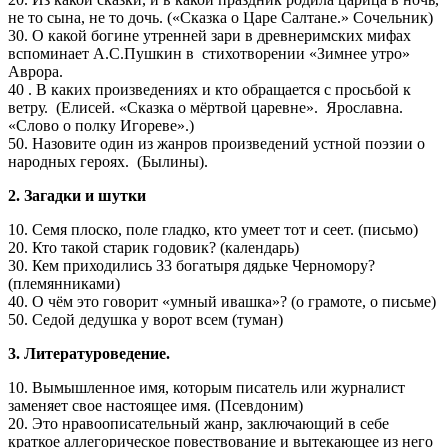
не то сына, не то дочь. («Сказка о Царе Салтане.» Сочельник)
30. О какой богине утренней зари в древнеримских мифах
вспоминает А.С.Пушкин в стихотворении «Зимнее утро»
Аврора.
40 . В каких произведениях и кто обращается с просьбой к
ветру. (Елисей. «Сказка о мёртвой царевне». Ярославна.
«Слово о полку Игореве».)
50. Назовите один из жанров произведений устной поэзии о
народных героях. (Былины).
2.
Загадки и шутки
10. Семя плоско, поле гладко, кто умеет тот и сеет. (письмо)
20. Кто такой старик годовик? (календарь)
30. Кем приходились 33 богатыря дядьке Черномору?
(племянниками)
40. О чём это говорит «умный ивашка»? (о грамоте, о письме)
50. Седой дедушка у ворот всем (туман)
3. Литературоведение.
10. Вымышленное имя, которым писатель или журналист
заменяет свое настоящее имя. (Псевдоним)
20. Это нравоописательный жанр, заключающий в себе
краткое аллегорическое повествование и вытекающее из него