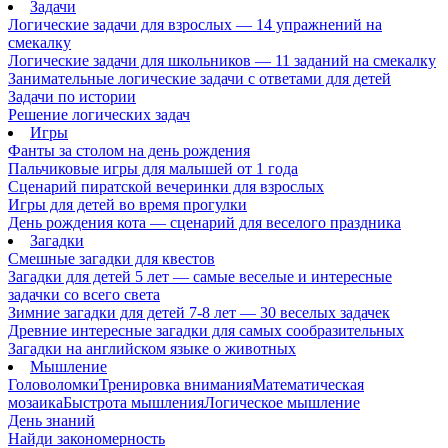
Задачи
Логические задачи для взрослых — 14 упражнений на
смекалку
Логические задачи для школьников — 11 заданий на смекалку
Занимательные логические задачи с ответами для детей
Задачи по истории
Решение логических задач
Игры
Фанты за столом на день рождения
Пальчиковые игры для малышей от 1 года
Сценарий пиратской вечеринки для взрослых
Игры для детей во время прогулки
День рождения кота — сценарий для веселого праздника
Загадки
Смешные загадки для квестов
Загадки для детей 5 лет — самые веселые и интересные
задачки со всего света
Зимние загадки для детей 7-8 лет — 30 веселых задачек
Древние интересные загадки для самых сообразительных
Загадки на английском языке о животных
Мышление
Головоломки
Тренировка внимания
Математическая
мозаика
Быстрота мышления
Логическое мышление
День знаний
Найди закономерность