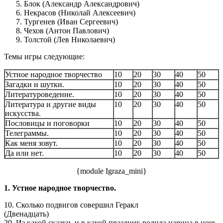
Блок (Александр Александрович)
Некрасов (Николай Алексеевич)
Тургенев (Иван Сергеевич)
Чехов (Антон Павлович)
Толстой (Лев Николаевич)
Темы игры следующие:
Устное народное творчество
10
20
30
40
50
Загадки и шутки.
10
20
30
40
50
Литературоведение.
10
20
30
40
50
Литература и другие виды
10
20
30
40
50
искусства.
Пословицы и поговорки
10
20
30
40
50
Телеграммы.
10
20
30
40
50
Как меня зовут.
10
20
30
40
50
Да или нет.
10
20
30
40
50
{module Igraza_mini}
1. Устное народное творчество.
10. Сколько подвигов совершил Геракл
(Двенадцать)
20. Из какой сказки, и в какой праздник родила царица в ночь,