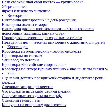
Всяк сверчок знай свой шесток — группировка
Убери лишнее
Фразы близкие по значению
Викторины
Викторина для взрослых на день рождения
Викторина океаны и моря
Викторина для большой компании — Что вы знаете о
новогодних традициях разных стран
Новогодняя викторина для взрослых за столом
Правда или нет — веселая викторина о животных для детей
Кроссворды
Кроссворд математический «Теория множеств»
Кроссворды по сказкам
Чайнворд по истории
Кроссворд «Российские спортсмены»
Кроссворд по литературному чтению «Знаешь ли ты сказки?»
Блог
Сценарии детских праздников
Методика и дидактика
Уроки,
кл.часы
Смешные загадки для квестов
Что подарить на свадьбу своими руками
Современные конкурсы на свадьбу
Сценарий гендер пати
Конкурсы на вечеринку для взрослых