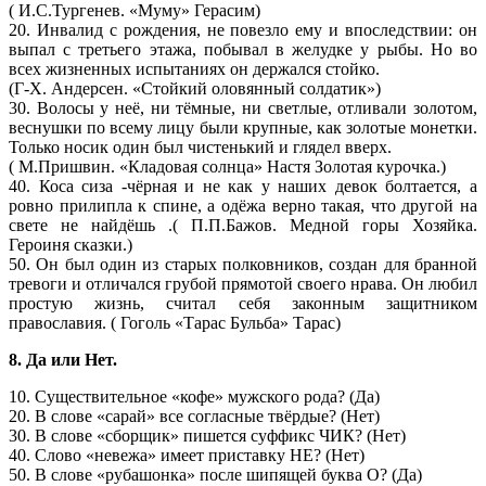
( И.С.Тургенев. «Муму» Герасим)
20. Инвалид с рождения, не повезло ему и впоследствии: он
выпал с третьего этажа, побывал в желудке у рыбы. Но во
всех жизненных испытаниях он держался стойко.
(Г-Х. Андерсен. «Стойкий оловянный солдатик»)
30. Волосы у неё, ни тёмные, ни светлые, отливали золотом,
веснушки по всему лицу были крупные, как золотые монетки.
Только носик один был чистенький и глядел вверх.
( М.Пришвин. «Кладовая солнца» Настя Золотая курочка.)
40. Коса сиза -чёрная и не как у наших девок болтается, а
ровно прилипла к спине, а одёжа верно такая, что другой на
свете не найдёшь .( П.П.Бажов. Медной горы Хозяйка.
Героиня сказки.)
50. Он был один из старых полковников, создан для бранной
тревоги и отличался грубой прямотой своего нрава. Он любил
простую жизнь, считал себя законным защитником
православия. ( Гоголь «Тарас Бульба» Тарас)
8. Да или Нет.
10. Существительное «кофе» мужского рода? (Да)
20. В слове «сарай» все согласные твёрдые? (Нет)
30. В слове «сборщик» пишется суффикс ЧИК? (Нет)
40. Слово «невежа» имеет приставку НЕ? (Нет)
50. В слове «рубашонка» после шипящей буква О? (Да)