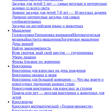
Загадки для детей 5 лет — самые веселые и интересные
задачки со всего света
Зимние загадки для детей 7-8 лет — 30 веселых задачек
Древние интересные загадки для самых
сообразительных
Загадки на английском языке о животных
Мышление
Головоломки
Тренировка внимания
Математическая
мозаика
Быстрота мышления
Логическое мышление
День знаний
Найди закономерность
Всяк сверчок знай свой шесток — группировка
Убери лишнее
Фразы близкие по значению
Викторины
Викторина для взрослых на день рождения
Викторина океаны и моря
Викторина для большой компании — Что вы знаете о
новогодних традициях разных стран
Новогодняя викторина для взрослых за столом
Правда или нет — веселая викторина о животных для
детей
Кроссворды
Кроссворд математический «Теория множеств»
Кроссворды по сказкам