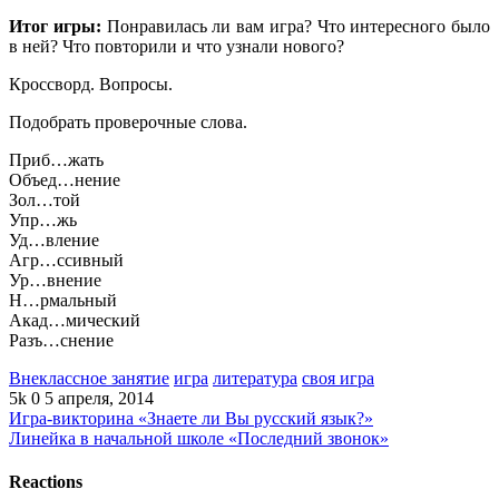
Итог игры:
Понравилась ли вам игра? Что интересного было
в ней? Что повторили и что узнали нового?
Кроссворд. Вопросы.
Подобрать проверочные слова.
Приб…жать
Объед…нение
Зол…той
Упр…жь
Уд…вление
Агр…ссивный
Ур…внение
Н…рмальный
Акад…мический
Разъ…снение
Внеклассное занятие
игра
литература
своя игра
5k
0
5 апреля, 2014
Игра-викторина «Знаете ли Вы русский язык?»
Линейка в начальной школе «Последний звонок»
Reactions