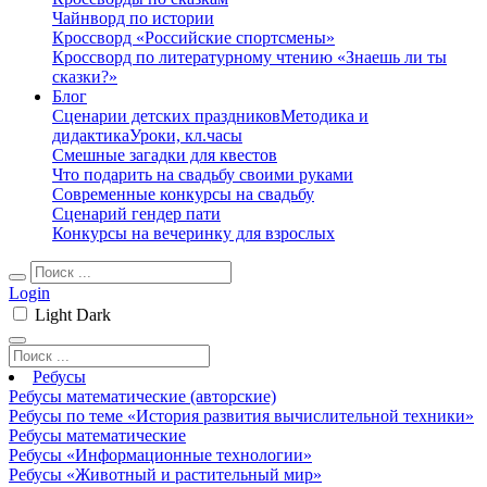
Чайнворд по истории
Кроссворд «Российские спортсмены»
Кроссворд по литературному чтению «Знаешь ли ты
сказки?»
Блог
Сценарии детских праздников
Методика и
дидактика
Уроки, кл.часы
Смешные загадки для квестов
Что подарить на свадьбу своими руками
Современные конкурсы на свадьбу
Сценарий гендер пати
Конкурсы на вечеринку для взрослых
Login
Light
Dark
Ребусы
Ребусы математические (авторские)
Ребусы по теме «История развития вычислительной техники»
Ребусы математические
Ребусы «Информационные технологии»
Ребусы «Животный и растительный мир»