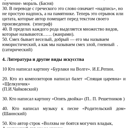
поучение- мораль. (Басня)
30. В переводе с греческого это слово означает «надпись», но
не простую надпись, а на памятнике. Теперь это отрывок или
цитата, которые автор помещает перед текстом своего
произведения. (эпиграф)
40. В пределах каждого рода выделяется множество видов,
которые называются…… (жанрами).
50. Смех бывает веселый, добрый — его мы называем
юмористический, а как мы называем смех злой, гневный .
(сатирический)
4. Литература и другие виды искусства
10 Кто написал картину «Бурлаки на Волге». И.Е.Репин.
20. Кто из композиторов написал балет «Спящая царевна» и
«Щелкунчик»
(П.И.Чайковский)
30. Кто написал картину «Опять двойка» (П.. П. Решетников )
40. Кто написал музыку к песне «Родительский дом»
(Шаинский)
50. Кто автор строк «Волхвы не боятся могучих владык,