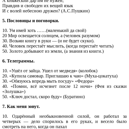
А княжеский дар им не нужен;
Правдив и свободен их вещий язык
И с волей небесною дружен? (А.С.Пушкин)
5. Пословицы и поговорки.
10. Ум имей хоть ……(маленький да свой)
20 Мир освещается солнцем, а (человек разумом)
30. Возьми книгу в руки — (и не будет скуки).
40. Человек перестаёт мыслить, (когда перестаёт читать)
50. Золото добывают из земли, (а знания из книги.)
6. Телеграммы.
10. «Ушёл от зайца. Ушел от медведя» (колобок)
20. «Купила самовар. Приглашаю к чаю» (Муха-цокатуха)
30. «Обязуюсь впредь мыть посуду» «Федора»
40. «Помни, всё исчезнет после 12 ночи» (Фея из сказки
«Золушка»)
50. «Ключ достал, скоро буду» (Буратино)
7. Как меня зовут.
10. Одарённый необыкновенной силой, он работал за
четверых — дело спорилось в его руках, и весело было
смотреть на него, когда он пахал