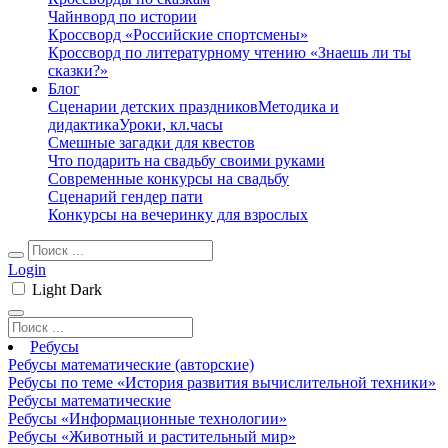
Чайнворд по истории
Кроссворд «Российские спортсмены»
Кроссворд по литературному чтению «Знаешь ли ты
сказки?»
Блог
Сценарии детских праздников
Методика и
дидактика
Уроки, кл.часы
Смешные загадки для квестов
Что подарить на свадьбу своими руками
Современные конкурсы на свадьбу
Сценарий гендер пати
Конкурсы на вечеринку для взрослых
Login
Light
Dark
Ребусы
Ребусы математические (авторские)
Ребусы по теме «История развития вычислительной техники»
Ребусы математические
Ребусы «Информационные технологии»
Ребусы «Животный и растительный мир»