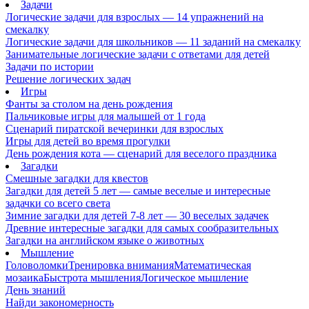
Задачи
Логические задачи для взрослых — 14 упражнений на
смекалку
Логические задачи для школьников — 11 заданий на смекалку
Занимательные логические задачи с ответами для детей
Задачи по истории
Решение логических задач
Игры
Фанты за столом на день рождения
Пальчиковые игры для малышей от 1 года
Сценарий пиратской вечеринки для взрослых
Игры для детей во время прогулки
День рождения кота — сценарий для веселого праздника
Загадки
Смешные загадки для квестов
Загадки для детей 5 лет — самые веселые и интересные
задачки со всего света
Зимние загадки для детей 7-8 лет — 30 веселых задачек
Древние интересные загадки для самых сообразительных
Загадки на английском языке о животных
Мышление
Головоломки
Тренировка внимания
Математическая
мозаика
Быстрота мышления
Логическое мышление
День знаний
Найди закономерность