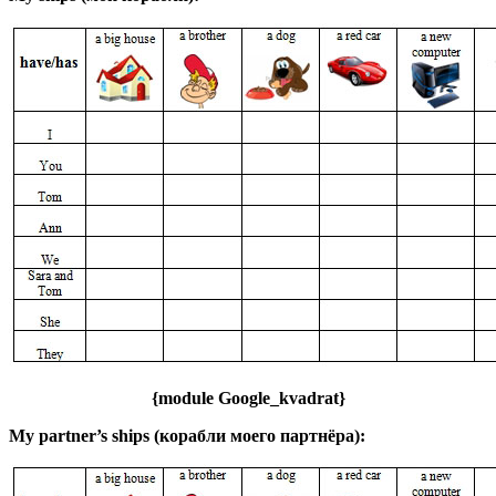
{module Google_kvadrat}
My partner’s ships (корабли моего партнёра):