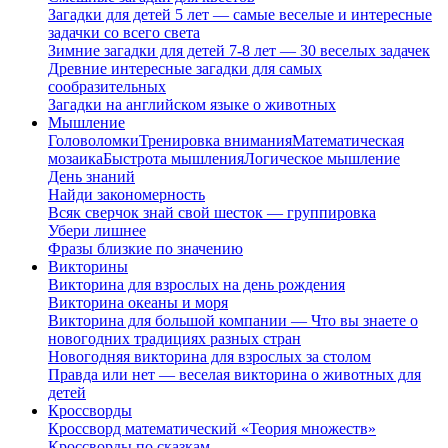
Загадки для детей 5 лет — самые веселые и интересные
задачки со всего света
Зимние загадки для детей 7-8 лет — 30 веселых задачек
Древние интересные загадки для самых
сообразительных
Загадки на английском языке о животных
Мышление
Головоломки
Тренировка внимания
Математическая
мозаика
Быстрота мышления
Логическое мышление
День знаний
Найди закономерность
Всяк сверчок знай свой шесток — группировка
Убери лишнее
Фразы близкие по значению
Викторины
Викторина для взрослых на день рождения
Викторина океаны и моря
Викторина для большой компании — Что вы знаете о
новогодних традициях разных стран
Новогодняя викторина для взрослых за столом
Правда или нет — веселая викторина о животных для
детей
Кроссворды
Кроссворд математический «Теория множеств»
Кроссворды по сказкам