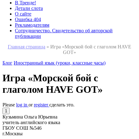
В Тренде!
Детали слота
О сайте
Ошибка 404
Рекламодателям
Сотрудничество. Свидетельство об авторской
публикации
Главная страница
»
Игра «Морской бой с глаголом HAVE
GOT»
Блог
Иностранный язык (уроки, классные часы)
Игра «Морской бой с
глаголом HAVE GOT»
Please
log in
or
register
сделать это.
1
Кузьмина Ольга Юрьевна
учитель английского языка
ГБОУ СОШ №546
г.Москвы