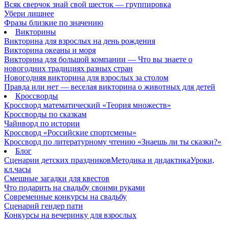
Всяк сверчок знай свой шесток — группировка
Убери лишнее
Фразы близкие по значению
Викторины
Викторина для взрослых на день рождения
Викторина океаны и моря
Викторина для большой компании — Что вы знаете о
новогодних традициях разных стран
Новогодняя викторина для взрослых за столом
Правда или нет — веселая викторина о животных для детей
Кроссворды
Кроссворд математический «Теория множеств»
Кроссворды по сказкам
Чайнворд по истории
Кроссворд «Российские спортсмены»
Кроссворд по литературному чтению «Знаешь ли ты сказки?»
Блог
Сценарии детских праздников
Методика и дидактика
Уроки,
кл.часы
Смешные загадки для квестов
Что подарить на свадьбу своими руками
Современные конкурсы на свадьбу
Сценарий гендер пати
Конкурсы на вечеринку для взрослых