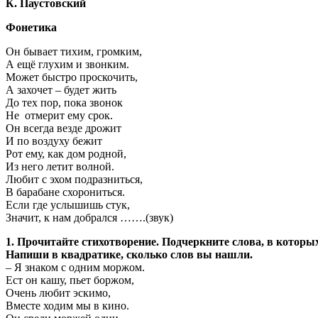
К. Паустовский
Фонетика
Он бывает тихим, громким,
А ещё глухим и звонким.
Может быстро проскочить,
А захочет – будет жить
До тех пор, пока звонок
Не отмерит ему срок.
Он всегда везде дрожит
И по воздуху бежит
Рот ему, как дом родной,
Из него летит волной.
Любит с эхом подразниться,
В барабане схорониться.
Если где услышишь стук,
Значит, к нам добрался …….(звук)
1. Прочитайте стихотворение. Подчеркните слова, в кото
Напиши в квадратике, сколько слов вы нашли.
– Я знаком с одним моржом.
Ест он кашу, пьет боржом,
Очень любит эскимо,
Вместе ходим мы в кино.