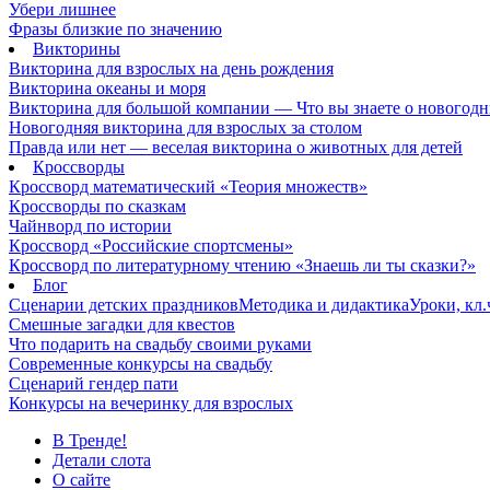
Убери лишнее
Фразы близкие по значению
Викторины
Викторина для взрослых на день рождения
Викторина океаны и моря
Викторина для большой компании — Что вы знаете о новогодн
Новогодняя викторина для взрослых за столом
Правда или нет — веселая викторина о животных для детей
Кроссворды
Кроссворд математический «Теория множеств»
Кроссворды по сказкам
Чайнворд по истории
Кроссворд «Российские спортсмены»
Кроссворд по литературному чтению «Знаешь ли ты сказки?»
Блог
Сценарии детских праздников
Методика и дидактика
Уроки, кл
Смешные загадки для квестов
Что подарить на свадьбу своими руками
Современные конкурсы на свадьбу
Сценарий гендер пати
Конкурсы на вечеринку для взрослых
В Тренде!
Детали слота
О сайте