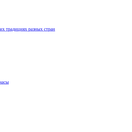
их традициях разных стран
.часы