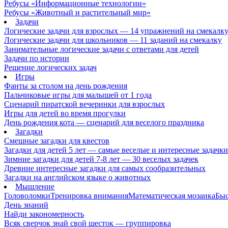
Ребусы «Информационные технологии»
Ребусы «Животный и растительный мир»
Задачи
Логические задачи для взрослых — 14 упражнений на смекалк
Логические задачи для школьников — 11 заданий на смекалку
Занимательные логические задачи с ответами для детей
Задачи по истории
Решение логических задач
Игры
Фанты за столом на день рождения
Пальчиковые игры для малышей от 1 года
Сценарий пиратской вечеринки для взрослых
Игры для детей во время прогулки
День рождения кота — сценарий для веселого праздника
Загадки
Смешные загадки для квестов
Загадки для детей 5 лет — самые веселые и интересные задачки 
Зимние загадки для детей 7-8 лет — 30 веселых задачек
Древние интересные загадки для самых сообразительных
Загадки на английском языке о животных
Мышление
Головоломки
Тренировка внимания
Математическая мозаика
Быс
День знаний
Найди закономерность
Всяк сверчок знай свой шесток — группировка