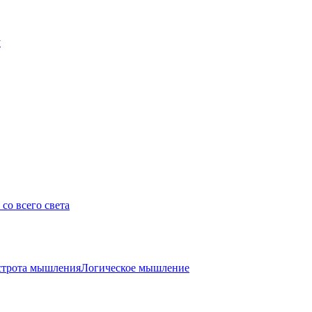
у
со всего света
трота мышления
Логическое мышление