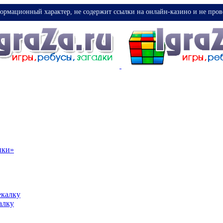
ормационный характер, не содержит ссылки на онлайн-казино и не пров
ики»
екалку
алку