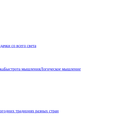
дачки со всего света
ка
Быстрота мышления
Логическое мышление
огодних традициях разных стран