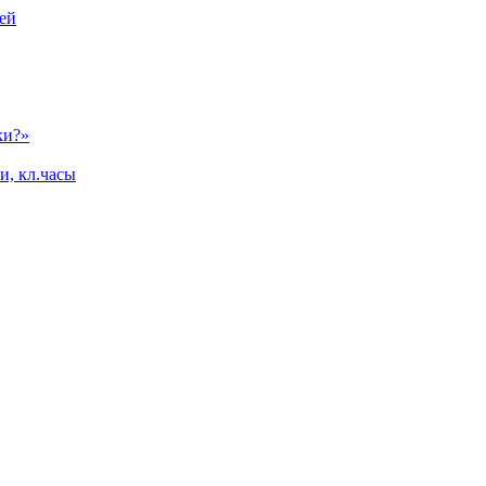
ей
ки?»
и, кл.часы