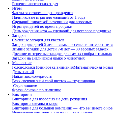
Решение логических задач
Игры
Фанты за столом на день рождения
Пальчиковые игры для малышей от 1 года
Сценарий пиратской вечеринки для взрослых
Игры для детей во время прогулки
День рождения кота — сценарий для веселого праздника
Загадки
Смешные загадки для квестов
Загадки для детей 5 лет — самые веселые и интересные за
Зимние загадки для детей 7-8 лет — 30 веселых задачек
Древние интересные загадки для самых сообразительных
Загадки на английском языке о животных
Мышление
Головоломки
Тренировка внимания
Математическая мозаи
День знаний
Найди закономерность
Всяк сверчок знай свой шесток — группировка
Убери лишнее
Фразы близкие по значению
Викторины
Викторина для взрослых на день рождения
Викторина океаны и моря
Викторина для большой компании — Что вы знаете о нов
Новогодняя викторина для взрослых за столом