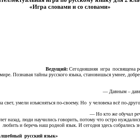
«Игра словами и со словами»
Ведущий:
Сегодняшняя игра посвящена род
ире. Познавая тайны русского языка, становишься умнее, добре
— Давным – давно
 свет, умели изъясняться по-своему. Но у человека всё по-друг
— Но кто же обучал ре
 лет назад, люди научились говорить, потому что остро нуждали
любить и беречь наш родной язык. И сегодня здесь собрались з
 волшебный
русский язык»