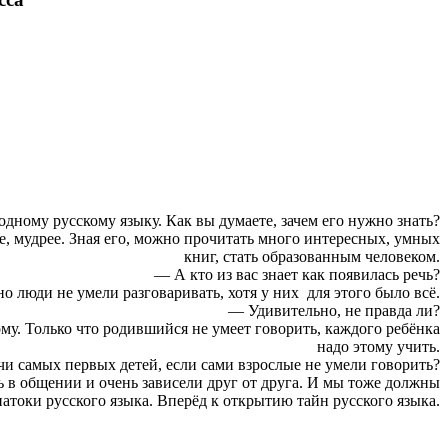
ному русскому языку. Как вы думаете, зачем его нужно знать?
е, мудрее. Зная его, можно прочитать много интересных, умных
книг, стать образованным человеком.
— А кто из вас знает как появилась речь?
 люди не умели разговаривать, хотя у них для этого было всё.
— Удивительно, не правда ли?
ому. Только что родившийся не умеет говорить, каждого ребёнка
надо этому учить.
чи самых первых детей, если сами взрослые не умели говорить?
сь в общении и очень зависели друг от друга. И мы тоже должны
натоки русского языка. Вперёд к открытию тайн русского языка.