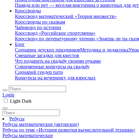
Правда или нет — веселая викторина о животных для дет
Кроссворды
Кроссворд математический «Теория множеств»
Кроссворды по сказкам
Чайнворд по истории
Кроссворд «Российские спортсмены»
Кроссворд по литературному чтению «Знаешь ли ты сказ
Блог
Сценарии детских праздников
Методика и дидактика
Урок
Смешные загадки для квестов
Что подарить на свадьбу своими руками
Современные конкурсы на свадьбу
Сценарий гендер пати
Конкурсы на вечеринку для взрослых
Login
Light
Dark
Ребусы
Ребусы математические (авторские)
Ребусы по теме «История развития вычислительной техники»
Ребусы математические