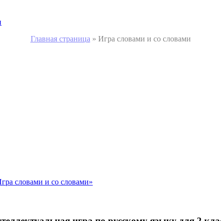
и
Главная страница
»
Игра словами и со словами
Игра словами и со словами»
теллектуальная игра по русскому языку для 2 кла