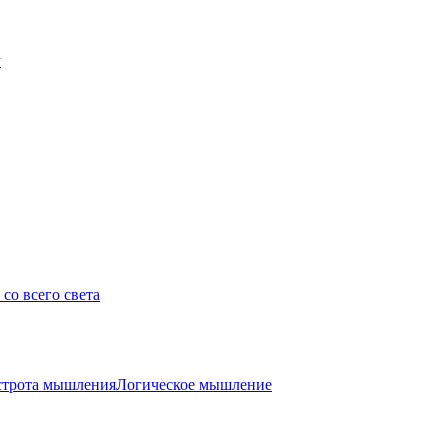
у
со всего света
трота мышления
Логическое мышление