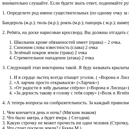
внимательно слушайте. Если будете знать ответ, поднимайте ру
1. Определите род имени существительных (по одному очку за
Бандероль (ж.р.); тюль (м.р.); рояль (м.р.); панцирь ( м.р.); шампунь
2. Ребята, на доске нарисован кроссворд. Вы должны отгадать с
Школьник кроме обязанностей имеет (права) – 2 очка.
Синоним слова известность (слава) 2 очка
Зелёный покров земли (трава) 2 очка
Стремительное нападение (атака) 2 очка
3. Следующий этап викторины такой. Я буду называть крылатые
И в сердце льстец всегда отыщет уголок. ( «Ворона и Лис
«А ларчик просто открывался» («Ларчик»)
«От радости в зобу дыханье спёрло» («Ворона и Лисица»)
«За дерзость такову я голову с тебя сорву» («Волк и Ягнё
4. А теперь вопросы на сообразительность. За каждый правильн
1. Чем кончается день и ночь? (Мягким знаком)
2. Что было завтра, а будет вчера. ( Сегодня)
3. Какую строчку не может прочесть ни один человек (Строчку
4. Что стоит посреди земли? ( Буква М )