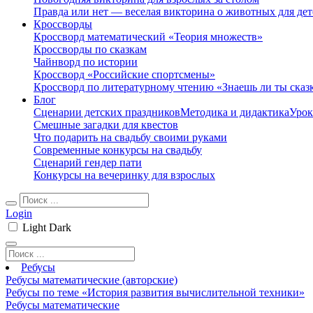
Правда или нет — веселая викторина о животных для дет
Кроссворды
Кроссворд математический «Теория множеств»
Кроссворды по сказкам
Чайнворд по истории
Кроссворд «Российские спортсмены»
Кроссворд по литературному чтению «Знаешь ли ты сказ
Блог
Сценарии детских праздников
Методика и дидактика
Урок
Смешные загадки для квестов
Что подарить на свадьбу своими руками
Современные конкурсы на свадьбу
Сценарий гендер пати
Конкурсы на вечеринку для взрослых
Login
Light
Dark
Ребусы
Ребусы математические (авторские)
Ребусы по теме «История развития вычислительной техники»
Ребусы математические