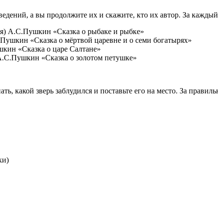
зведений, а вы продолжите их и скажите, кто их автор. За кажды
ря) А.С.Пушкин «Сказка о рыбаке и рыбке»
С.Пушкин «Сказка о мёртвой царевне и о семи богатырях»
шкин «Сказка о царе Салтане»
 А.С.Пушкин «Сказка о золотом петушке»
ать, какой зверь заблудился и поставьте его на место. За правиль
ки)