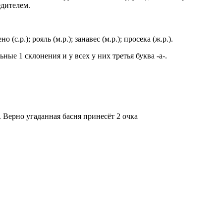
едителем.
но (с.р.); рояль (м.р.); занавес (м.р.); просека (ж.р.).
ные 1 склонения и у всех у них третья буква -а-.
 Верно угаданная басня принесёт 2 очка