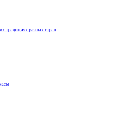
их традициях разных стран
.часы