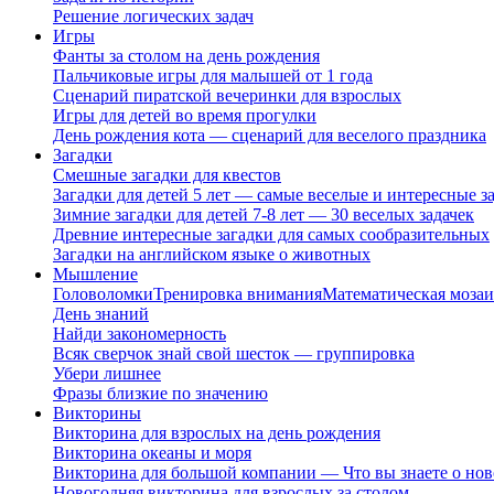
Решение логических задач
Игры
Фанты за столом на день рождения
Пальчиковые игры для малышей от 1 года
Сценарий пиратской вечеринки для взрослых
Игры для детей во время прогулки
День рождения кота — сценарий для веселого праздника
Загадки
Смешные загадки для квестов
Загадки для детей 5 лет — самые веселые и интересные за
Зимние загадки для детей 7-8 лет — 30 веселых задачек
Древние интересные загадки для самых сообразительных
Загадки на английском языке о животных
Мышление
Головоломки
Тренировка внимания
Математическая мозаи
День знаний
Найди закономерность
Всяк сверчок знай свой шесток — группировка
Убери лишнее
Фразы близкие по значению
Викторины
Викторина для взрослых на день рождения
Викторина океаны и моря
Викторина для большой компании — Что вы знаете о нов
Новогодняя викторина для взрослых за столом