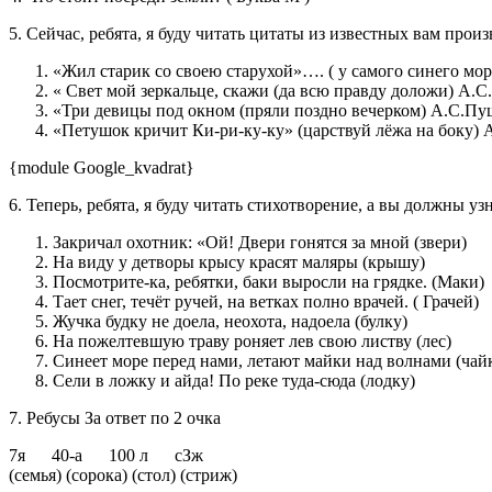
5. Сейчас, ребята, я буду читать цитаты из известных вам прои
«Жил старик со своею старухой»…. ( у самого синего мо
« Свет мой зеркальце, скажи (да всю правду доложи) А.
«Три девицы под окном (пряли поздно вечерком) А.С.Пу
«Петушок кричит Ки-ри-ку-ку» (царствуй лёжа на боку)
{module Google_kvadrat}
6. Теперь, ребята, я буду читать стихотворение, а вы должны узн
Закричал охотник: «Ой! Двери гонятся за мной (звери)
На виду у детворы крысу красят маляры (крышу)
Посмотрите-ка, ребятки, баки выросли на грядке. (Маки)
Тает снег, течёт ручей, на ветках полно врачей. ( Грачей)
Жучка будку не доела, неохота, надоела (булку)
На пожелтевшую траву роняет лев свою листву (лес)
Синеет море перед нами, летают майки над волнами (чай
Сели в ложку и айда! По реке туда-сюда (лодку)
7. Ребусы За ответ по 2 очка
7я 40-а 100 л сЗж
(семья) (сорока) (стол) (стриж)