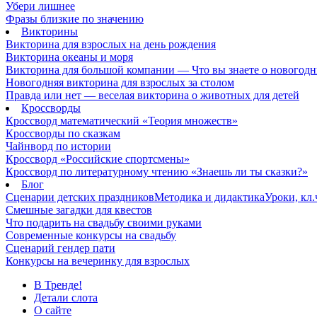
Убери лишнее
Фразы близкие по значению
Викторины
Викторина для взрослых на день рождения
Викторина океаны и моря
Викторина для большой компании — Что вы знаете о новогодн
Новогодняя викторина для взрослых за столом
Правда или нет — веселая викторина о животных для детей
Кроссворды
Кроссворд математический «Теория множеств»
Кроссворды по сказкам
Чайнворд по истории
Кроссворд «Российские спортсмены»
Кроссворд по литературному чтению «Знаешь ли ты сказки?»
Блог
Сценарии детских праздников
Методика и дидактика
Уроки, кл
Смешные загадки для квестов
Что подарить на свадьбу своими руками
Современные конкурсы на свадьбу
Сценарий гендер пати
Конкурсы на вечеринку для взрослых
В Тренде!
Детали слота
О сайте