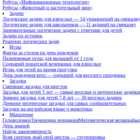
Ребусы «Информационные технологии»
Ребусы «Животный и растительный мир»
Задачи
Логические задачи для взрослых — 14 упражнений на смекалк
Логические задачи для школьников — 11 заданий на смекалку
Занимательные логические задачи с ответами для детей
Задачи по истории
Решение логических задач
Игры
Фанты за столом на день рождения
Пальчиковые игры для малышей от 1 года
Сценарий пиратской вечеринки для взрослых
Игры для детей во время прогулки
День рождения кота — сценарий для веселого праздника
Загадки
Смешные загадки для квестов
Загадки для детей 5 лет — самые веселые и интересные задачки 
Зимние загадки для детей 7-8 лет — 30 веселых задачек
Древние интересные загадки для самых сообразительных
Загадки на английском языке о животных
Мышление
Головоломки
Тренировка внимания
Математическая мозаика
Быс
День знаний
Найди закономерность
Всяк сверчок знай свой шесток — группировка