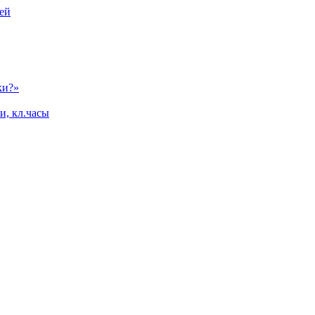
ей
ки?»
и, кл.часы