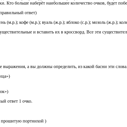
ки. Кто больше наберёт наибольшее количество очков, будет поб
 правильный ответ)
 (м.р.); кофе (м.р.); вуаль (ж.р.); яблоко (с.р.); мозоль (ж.р.); коле
уществительные и вставить их в кроссворд. Все эти существитель
 выражения, а вы должны определить, из какой басни эти слова.
ица»)
нок»)
ый ответ 1 очко.
, прошитую портнихой )