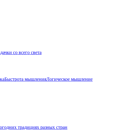
дачки со всего света
ка
Быстрота мышления
Логическое мышление
огодних традициях разных стран