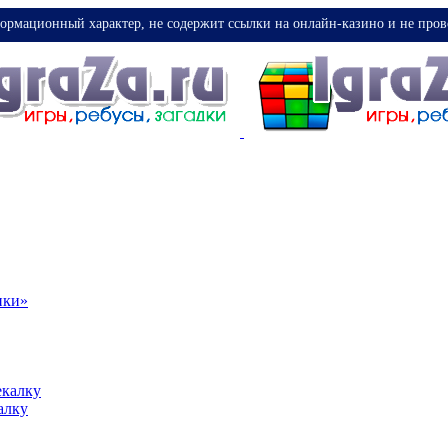
ормационный характер, не содержит ссылки на онлайн-казино и не пров
ики»
екалку
алку