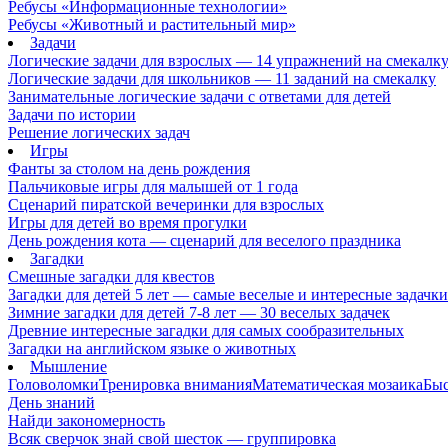
Ребусы «Информационные технологии»
Ребусы «Животный и растительный мир»
Задачи
Логические задачи для взрослых — 14 упражнений на смекалк
Логические задачи для школьников — 11 заданий на смекалку
Занимательные логические задачи с ответами для детей
Задачи по истории
Решение логических задач
Игры
Фанты за столом на день рождения
Пальчиковые игры для малышей от 1 года
Сценарий пиратской вечеринки для взрослых
Игры для детей во время прогулки
День рождения кота — сценарий для веселого праздника
Загадки
Смешные загадки для квестов
Загадки для детей 5 лет — самые веселые и интересные задачки 
Зимние загадки для детей 7-8 лет — 30 веселых задачек
Древние интересные загадки для самых сообразительных
Загадки на английском языке о животных
Мышление
Головоломки
Тренировка внимания
Математическая мозаика
Быс
День знаний
Найди закономерность
Всяк сверчок знай свой шесток — группировка