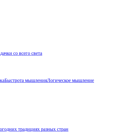
дачки со всего света
ка
Быстрота мышления
Логическое мышление
огодних традициях разных стран