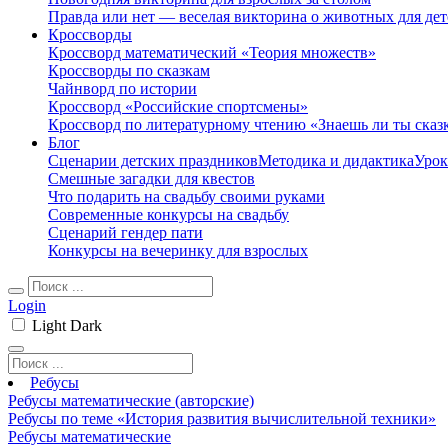
Правда или нет — веселая викторина о животных для дет
Кроссворды
Кроссворд математический «Теория множеств»
Кроссворды по сказкам
Чайнворд по истории
Кроссворд «Российские спортсмены»
Кроссворд по литературному чтению «Знаешь ли ты сказ
Блог
Сценарии детских праздников
Методика и дидактика
Урок
Смешные загадки для квестов
Что подарить на свадьбу своими руками
Современные конкурсы на свадьбу
Сценарий гендер пати
Конкурсы на вечеринку для взрослых
Login
Light
Dark
Ребусы
Ребусы математические (авторские)
Ребусы по теме «История развития вычислительной техники»
Ребусы математические