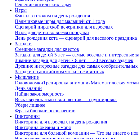
Решение логических задач
Игры
Фанты за столом на день рождения
Пальчиковые игры для малышей от 1 года
Сценарий пиратской вечеринки для взрослых
Игры для детей во время прогулки
День рождения кота — сценарий для веселого праздника
Загадки
Смешные загадки для квестов
Загадки для детей 5 лет — самые веселые и интересные за
Зимние загадки для детей 7-8 лет — 30 веселых задачек
Древние интересные загадки для самых сообразительных
Загадки на английском языке о животных
Мышление
Головоломки
Тренировка внимания
Математическая мозаи
День знаний
Найди закономерность
Всяк сверчок знай свой шесток — группировка
Убери лишнее
Фразы близкие по значению
Викторины
Викторина для взрослых на день рождения
Викторина океаны и моря
Викторина для большой компании — Что вы знаете о нов
Новогодняя викторина для взрослых за столом