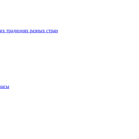
их традициях разных стран
.часы