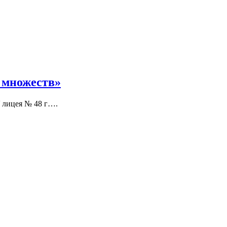
 множеств»
 лицея № 48 г….