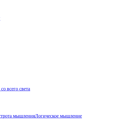
у
со всего света
трота мышления
Логическое мышление