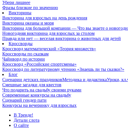
Убери лишнее
Фразы близкие по значению
Викторины
Викторина для взрослых на день рождения
Викторина океаны и моря
Викторина для большой компании — Что вы знаете о новогодн
Новогодняя викторина для взрослых за столом
Правда или нет — веселая викторина о животных для детей
Кроссворды
Кроссворд математический «Теория множеств»
Кроссворды по сказкам
Чайнворд по истории
Кроссворд «Российские спортсмены»
Кроссворд по литературному чтению «Знаешь ли ты сказки?»
Блог
Сценарии детских праздников
Методика и дидактика
Уроки, кл
Смешные загадки для квестов
Что подарить на свадьбу своими руками
Современные конкурсы на свадьбу
Сценарий гендер пати
Конкурсы на вечеринку для взрослых
В Тренде!
Детали слота
О сайте