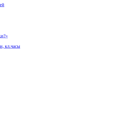
ей
ки?»
и, кл.часы