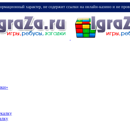
ормационный характер, не содержит ссылки на онлайн-казино и не пров
ики»
екалку
алку